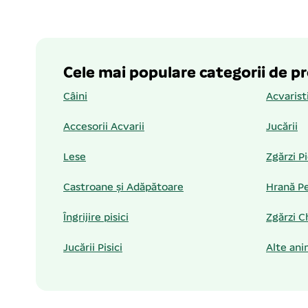
Cele mai populare categorii de p
Câini
Acvarist
Accesorii Acvarii
Jucării
Lese
Zgărzi P
Castroane și Adăpătoare
Hrană Pe
Îngrijire pisici
Zgărzi C
Jucării Pisici
Alte ani