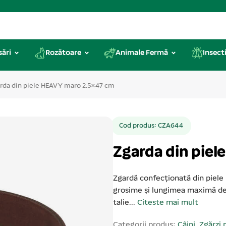
sări
Rozătoare
Animale Fermă
Insecti
rda din piele HEAVY maro 2.5×47 cm
Cod produs: CZA644
Zgarda din piel
Zgardă confecționată din piele 
grosime și lungimea maximă de
talie...
Citeste mai mult
Categorii produs:
Câini
,
Zgărzi 