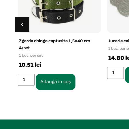
m
Jucarie caini textil pentru ros 20 cm
Scutece p
8 kg
1 buc. per set
1 buc. per s
14.80 lei
33 lei
Adaugă în coș