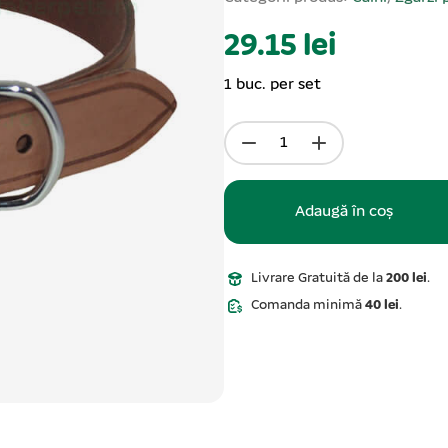
29.15 lei
1 buc. per set
Adaugă în coș
Livrare Gratuită de la
200 lei
.
Comanda minimă
40 lei
.