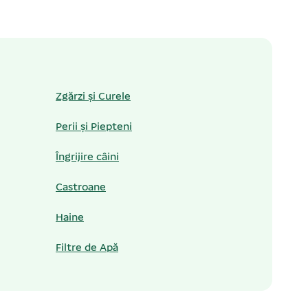
Zgărzi și Curele
Perii și Piepteni
Îngrijire câini
Castroane
Haine
Filtre de Apă