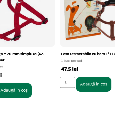
actabila cu ham 1*110 cm
Patut textil oval imblanit 28-
10/set
et
Pentru parteneri
Adaugă în coș