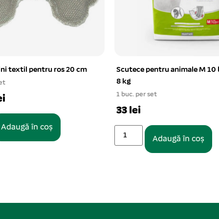
entru animale M 10 buc 4-
Jucarie minge cauciuc cu cres
si sunet 6,5 cm
et
1 buc. per set
5.11 lei
Adaugă în coș
Adaugă în coș