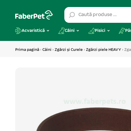
Acvaristică
Câini
Pisici
Pă
Prima pagină
›
Câini
›
Zgărzi și Curele
›
Zgărzi piele HEAVY
› Zga