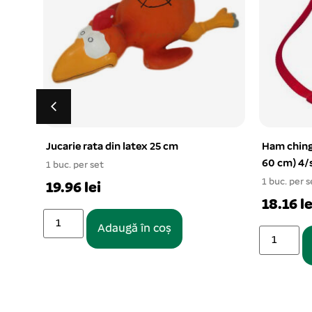
Ham chinga Y 20 mm simplu M (42-
Lesa retr
60 cm) 4/set
1 buc. per s
1 buc. per set
47.5 lei
18.16 lei
Adaugă în coș