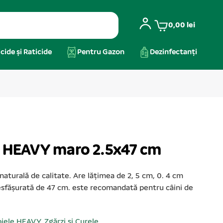
0,00
lei
cide și Raticide
Pentru Gazon
Dezinfectanți
e HEAVY maro 2.5x47 cm
naturală de calitate. Are lățimea de 2, 5 cm, 0. 4 cm
sfășurată de 47 cm. este recomandată pentru câini de
piele HEAVY
,
Zgărzi și Curele