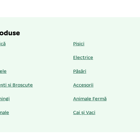
roduse
ică
Pisici
Electrice
iele
Păsări
ști și Broscuțe
Accesorii
hingi
Animale Fermă
male
Cai și Vaci