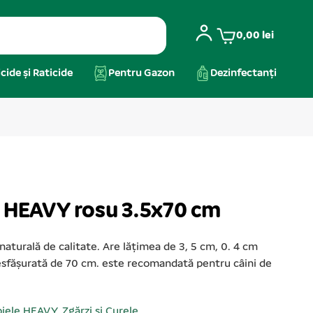
0,00
lei
cide și Raticide
Pentru Gazon
Dezinfectanți
e HEAVY rosu 3.5x70 cm
naturală de calitate. Are lățimea de 3, 5 cm, 0. 4 cm
sfășurată de 70 cm. este recomandată pentru câini de
piele HEAVY
,
Zgărzi și Curele