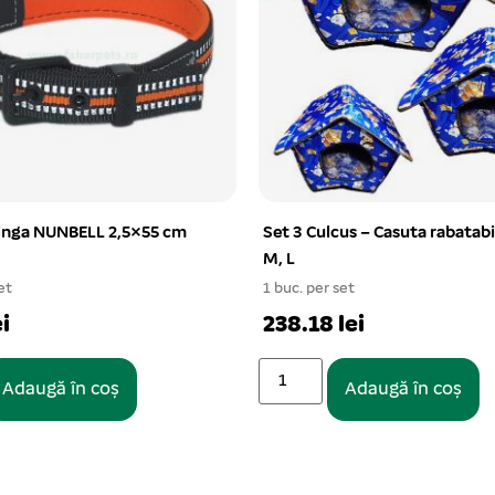
us – Casuta rabatabila S,
Carabiniera dubla 100 mm
1 buc. per set
et
6.75 lei
lei
Adaugă în coș
Adaugă în coș