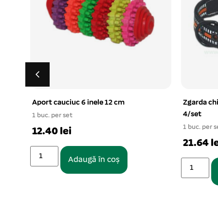
Zgarda chinga NUNBELL 2,5×55 cm
Set 3 Culc
4/set
M, L
1 buc. per set
1 buc. per s
21.64 lei
238.18 
Adaugă în coș