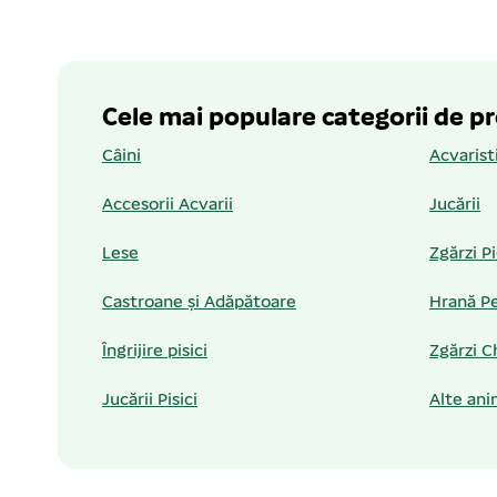
Cele mai populare categorii de p
Câini
Acvarist
Accesorii Acvarii
Jucării
Lese
Zgărzi P
Castroane și Adăpătoare
Hrană Pe
Îngrijire pisici
Zgărzi C
Jucării Pisici
Alte ani