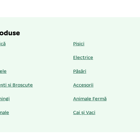
roduse
ică
Pisici
Electrice
iele
Păsări
ști și Broscuțe
Accesorii
hingi
Animale Fermă
male
Cai și Vaci