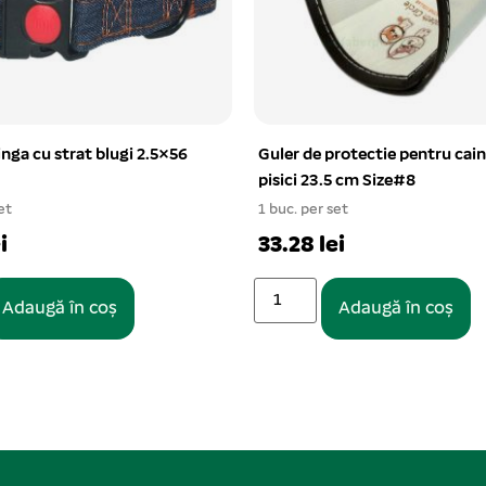
rotectie pentru caini si
Culcus – patut burete cu fas 2
5 cm Size#8
cm 10/set
et
Pentru parteneri
i
Adaugă în coș