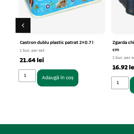
l
Zgarda chinga cu strat blugi 2.5×56
Guler de p
cm
pisici 23.
1 buc. per set
1 buc. per s
16.92 lei
33.28 le
Adaugă în coș