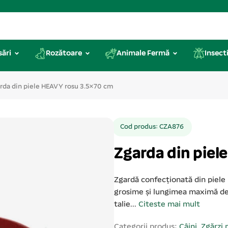
sări
Rozătoare
Animale Fermă
Insecti
rda din piele HEAVY rosu 3.5×70 cm
Cod produs: CZA876
Zgarda din piel
Zgardă confecționată din piele 
grosime și lungimea maximă de
talie...
Citeste mai mult
Categorii produs:
Câini
,
Zgărzi 