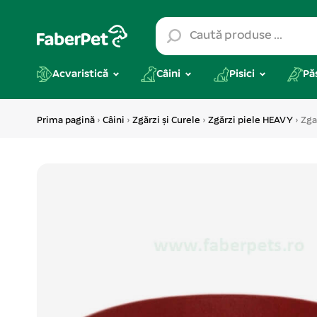
Acvaristică
Câini
Pisici
Pă
Prima pagină
›
Câini
›
Zgărzi și Curele
›
Zgărzi piele HEAVY
› Zga