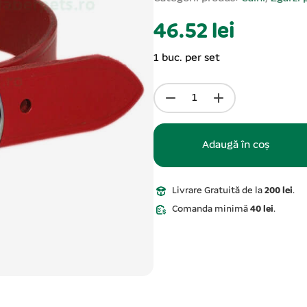
46.52 lei
1 buc. per set
Adaugă în coș
Livrare Gratuită de la
200 lei
.
Comanda minimă
40 lei
.