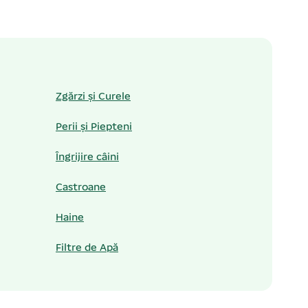
Zgărzi și Curele
Perii și Piepteni
Îngrijire câini
Castroane
Haine
Filtre de Apă