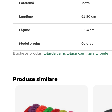
Cataramă
Metal
Lungime
61-80 cm
Lățime
3.1-4 cm
Model produs
Colorat
Etichete produs:
zgarda caini
,
zgarzi caini
,
zgarzi piele
Produse similare