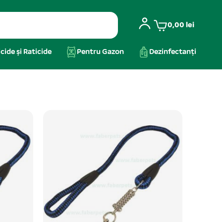
0,00
lei
cide și Raticide
Pentru Gazon
Dezinfectanți