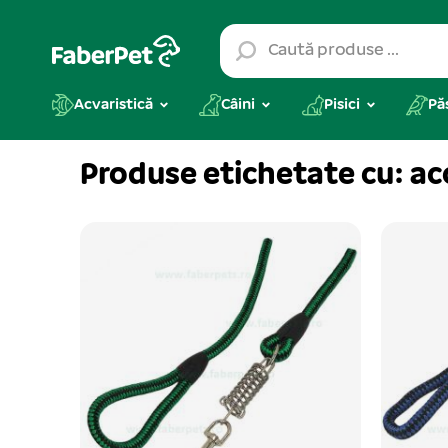
Acvaristică
Câini
Pisici
Pă
Produse etichetate cu: ac