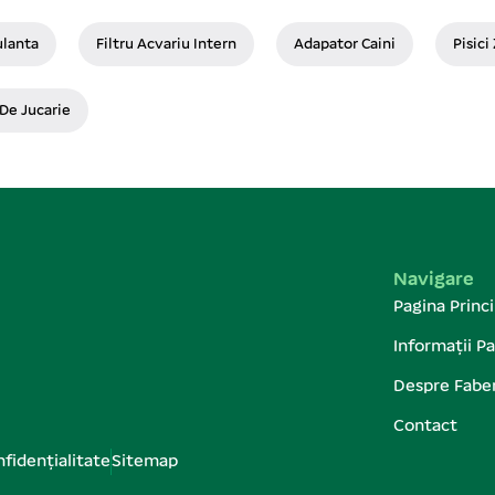
ulanta
Filtru Acvariu Intern
Adapator Caini
Pisici
De Jucarie
Navigare
Pagina Princi
Informații Pa
Despre Fabe
Contact
nfidențialitate
Sitemap