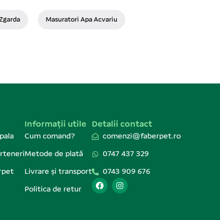
 Zgarda
Masuratori Apa Acvariu
Informații utile
Detalii contact
pala
Cum comand?
comenzi@faberpet.ro
rteneri
Metode de plată
0747 437 329
rpet
Livrare și transport
0743 909 676
Politica de retur