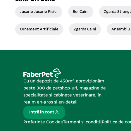
Jucarie Jucarie Pisici
Bol Caini
Zgarda Strang
Ornament Artificiale
Zgarda Caini
Ansamblu 
Cu un depozit de 450m², aprovizionăm
peste 300 de petshop-uri, magazine de
specialitate și cabinete veterinare, în
regim en-gros și en-detail.
Intră în cont
Preferințe Cookies
Termeni și condiții
Politica de co