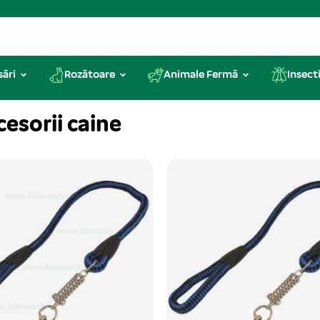
sări
Rozătoare
Animale Fermă
Insecti
cesorii caine