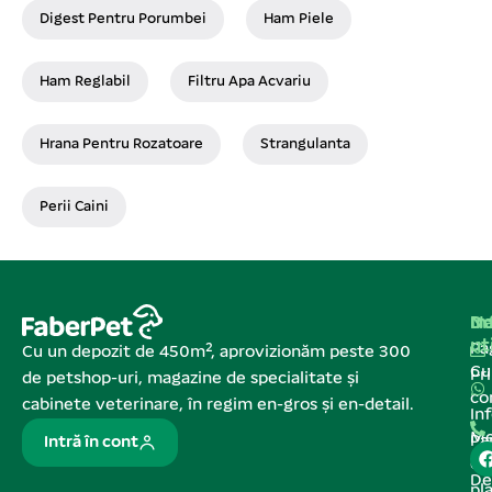
Digest Pentru Porumbei
Ham Piele
Ham Reglabil
Filtru Apa Acvariu
Hrana Pentru Rozatoare
Strangulanta
Perii Caini
Na
In
De
ut
Pa
Cu un depozit de 450m², aprovizionăm peste 300
C
Pr
de petshop-uri, magazine de specialitate și
co
cabinete veterinare, în regim en-gros și en-detail.
In
Me
Pa
Intră în cont
de
De
pl