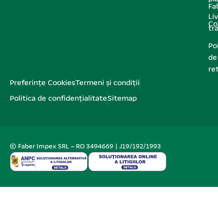
Fa
Liv
Co
tr
Pol
de
re
Preferințe Cookies
Termeni și condiții
Politica de confidențialitate
Sitemap
© Faber Impex SRL – RO 3494669 | J19/192/1993