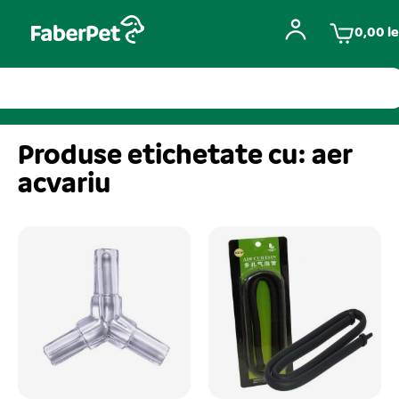
0,00
le
Produse etichetate cu: aer
acvariu