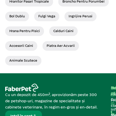
Hranitor Pasari Tropicale
Broncho Pentru Porumbei
Bol Dublu
Fulgi Vega
Ingrijire Perusi
Hrana Pentru Pisici
Calduri Caini
Accesorii Caini
Piatra Aer Acvarii
Animale Scutece
Na
In
De
ut
Pa
Cu un depozit de 450m², aprovizionăm peste 300
C
Pr
de petshop-uri, magazine de specialitate și
co
cabinete veterinare, în regim en-gros și en-detail.
In
Me