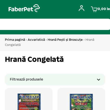
0,00
le
Prima pagină
›
Acvaristică
›
Hrană Pești și Broscuțe
› Hrană
Congelată
Hrană Congelată
Filtrează produsele