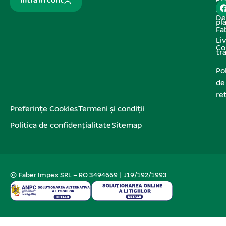
Pa
Intră în cont
de
De
pl
Fa
Liv
Co
tr
Pol
de
re
Preferințe Cookies
Termeni și condiții
Politica de confidențialitate
Sitemap
© Faber Impex SRL – RO 3494669 | J19/192/1993