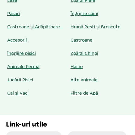
Lese
Zgărzi Piele
Păsări
Îngrijire câini
Castroane și Adăpătoare
Hrană Pești și Broscuțe
Accesorii
Castroane
Îngrijire pisici
Zgărzi Chingi
Animale Fermă
Haine
Jucării Pisici
Alte animale
Cai și Vaci
Filtre de Apă
Link-uri utile