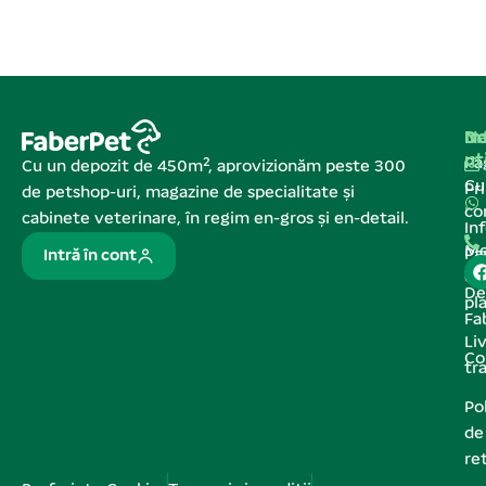
Na
In
De
ut
Pa
Cu un depozit de 450m², aprovizionăm peste 300
C
Pr
de petshop-uri, magazine de specialitate și
co
cabinete veterinare, în regim en-gros și en-detail.
In
Me
Pa
Intră în cont
de
De
pl
Fa
Liv
Co
tr
Pol
de
re