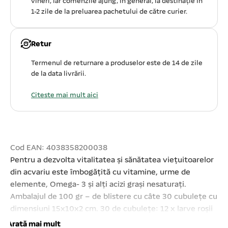
vineri, iar comenzile ajung, în general, la destinație în
1-2 zile de la preluarea pachetului de către curier.
Retur
Termenul de returnare a produselor este de 14 de zile
de la data livrării.
Citeste mai mult aici
Cod EAN: 4038358200038
Pentru a dezvolta vitalitatea și sănătatea viețuitoarelor
din acvariu este îmbogățită cu vitamine, urme de
elemente, Omega- 3 și alți acizi grași nesaturați.
Ambalajul de 100 gr – de blistere cu câte 30 cubulețe cu
dimensiuni 15x10x2 cm. 30 de cubulețe: 12 x larve roșii
de țânțar6 x larve albe de țânțar6 x artemia6x dafnia cu
Arată mai mult