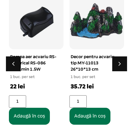
Decor pentru acvariu
Clorocid – Solutie
tip MY-11013
neutralizanta 100 ml
26*10*13 cm
14.51 lei
1
1 buc. per set
35.72 lei
Adaugă în coș
Adaugă în coș