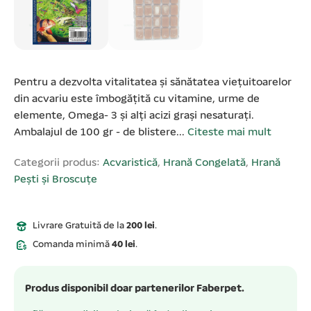
Pentru a dezvolta vitalitatea și sănătatea viețuitoarelor
din acvariu este îmbogățită cu vitamine, urme de
elemente, Omega- 3 și alți acizi grași nesaturați.
Ambalajul de 100 gr - de blistere...
Citeste mai mult
Categorii produs:
Acvaristică
,
Hrană Congelată
,
Hrană
Pești și Broscuțe
Livrare Gratuită de la
200 lei
.
Comanda minimă
40 lei
.
Produs disponibil doar partenerilor Faberpet.