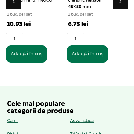
cilindric reglabil
nr. 1, TROCO 75 gr
45×50 mm
1 buc. per set
1
1 buc. per set
9.92 lei
6.75 lei
Adaugă în coș
Adaugă în coș
Cele mai populare
categorii de produse
Câini
Acvaristică
Pisici
Zgărzi și Curele