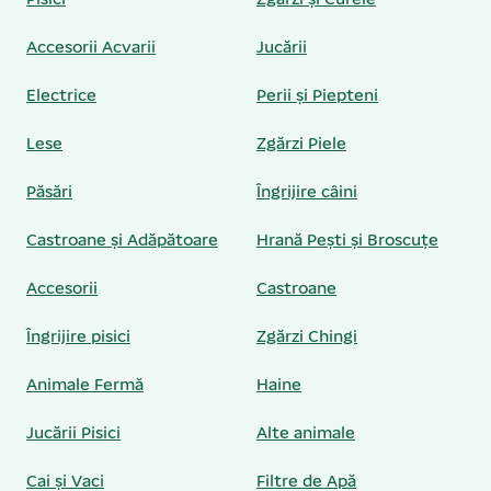
Accesorii Acvarii
Jucării
Electrice
Perii și Piepteni
Lese
Zgărzi Piele
Păsări
Îngrijire câini
Castroane și Adăpătoare
Hrană Pești și Broscuțe
Accesorii
Castroane
Îngrijire pisici
Zgărzi Chingi
Animale Fermă
Haine
Jucării Pisici
Alte animale
Cai și Vaci
Filtre de Apă