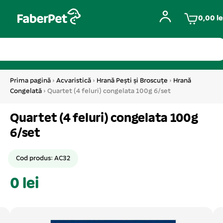
0,00
le
Prima pagină
›
Acvaristică
›
Hrană Pești și Broscuțe
›
Hrană
Congelată
› Quartet (4 feluri) congelata 100g 6/set
Quartet (4 feluri) congelata 100g
6/set
Cod produs: AC32
0 lei