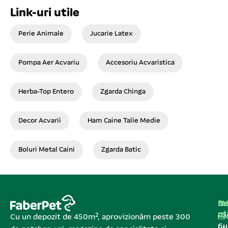
Link-uri utile
Perie Animale
Jucarie Latex
Pompa Aer Acvariu
Accesoriu Acvaristica
Herba-Top Entero
Zgarda Chinga
Decor Acvarii
Ham Caine Talie Medie
Boluri Metal Caini
Zgarda Batic
Na
In
De
ut
Pa
Cu un depozit de 450m², aprovizionăm peste 300
C