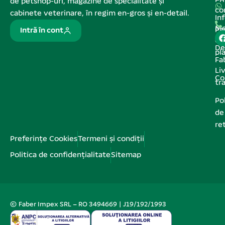
Pr
de petshop-uri, magazine de specialitate și
co
cabinete veterinare, în regim en-gros și en-detail.
In
Me
Pa
Intră în cont
de
De
pl
Fa
Liv
Co
tr
Pol
de
re
Preferințe Cookies
Termeni și condiții
Politica de confidențialitate
Sitemap
© Faber Impex SRL – RO 3494669 | J19/192/1993