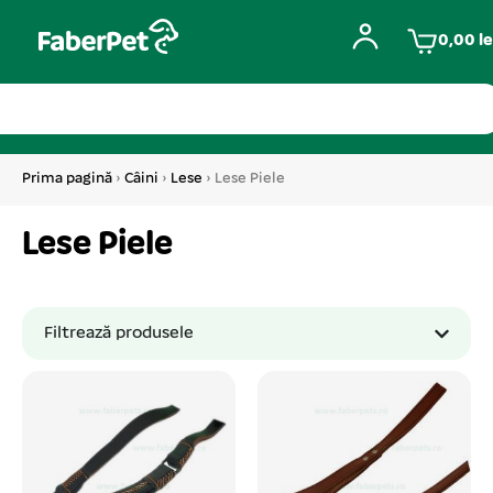
0,00
le
Prima pagină
›
Câini
›
Lese
› Lese Piele
Lese Piele
Filtrează produsele