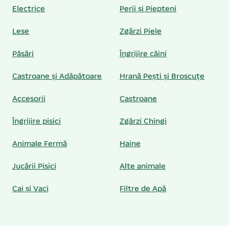
Electrice
Perii și Piepteni
Lese
Zgărzi Piele
Păsări
Îngrijire câini
Castroane și Adăpătoare
Hrană Pești și Broscuțe
Accesorii
Castroane
Îngrijire pisici
Zgărzi Chingi
Animale Fermă
Haine
Jucării Pisici
Alte animale
Cai și Vaci
Filtre de Apă