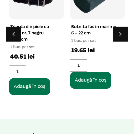
Botnita fas in marime
Lesa chinga quality cu
6 – 22 cm
ham si zgarda 1*120
cm
1 buc. per set
1 buc. per set
19.65 lei
26.19 lei
Adaugă în coș
Adaugă în coș