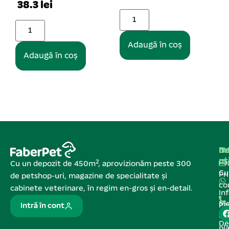
26.19 lei
Adaugă în coș
oș
Adaugă în coș
Na
In
De
ut
Pa
Cu un depozit de 450m², aprovizionăm peste 300
C
Pr
de petshop-uri, magazine de specialitate și
co
cabinete veterinare, în regim en-gros și en-detail.
In
Me
Pa
Intră în cont
de
De
pl