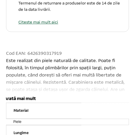
Termenul de returnare a produselor este de 14 de zile
de la data livrării.
Citeste mai mult aici
Cod EAN: 6426390317919
Este realizat din piele naturală de calitate. Poate fi
folosită, în timpul plimbărilor prin spații largi, puțin
populate, când doreşti să oferi mai multă libertate de
mișcare câinelui. Rezistentă. Carabiniera este metalică,
se poate atașa și detașa ușor de zgarda căinelui. Are un
sistem, care împiedică deschiderea accidentală a
Arată mai mult
acestuia. Ușor de întreținut prin spălare manuală cu apă
Material
caldă și detergent. Dimensiuni lesă: lățime 1, 5 cm și
lungime 110 cm.
Piele
Lungime