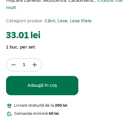
mișcare câinelui. Rezistentă. Carabiniera...
Citeste mai
mult
Categorii produs:
Câini
,
Lese
,
Lese Piele
33.01 lei
1 buc. per set
Adaugă în coș
Livrare Gratuită de la
200 lei
.
Comanda minimă
40 lei
.