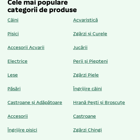
Cele mai populare
categorii de produse
Câini
Acvaristică
Pisici
Zgărzi și Curele
Accesorii Acvarii
Jucării
Electrice
Perii și Piepteni
Lese
Zgărzi Piele
Păsări
Îngrijire câini
Castroane și Adăpătoare
Hrană Pești și Broscuțe
Accesorii
Castroane
Îngrijire pisici
Zgărzi Chingi