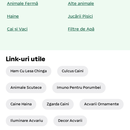
Animale Fermă
Alte animale
Haine
Jucării Pisici
Cai și Vaci
Filtre de Apă
Link-uri utile
Ham Cu Lesa Chinga
Culcus Caini
Animale Scutece
Imuno Pentru Porumbei
Caine Haina
Zgarda Caini
Acvarii Ornamente
Iluminare Acvariu
Decor Acvarii