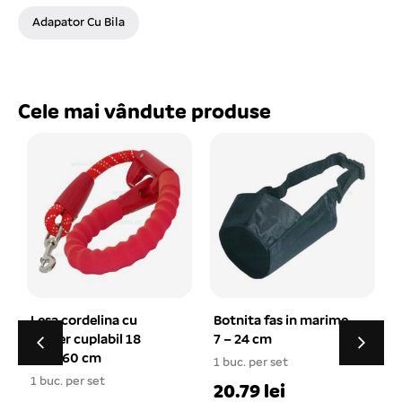
Adapator Cu Bila
Cele mai vândute produse
cu
Botnita fas in marime
Lesa lant metalic cu
 18
7 – 24 cm
banda colorata 2.5
mm x 120 cm
1 buc. per set
1 buc. per set
20.79 lei