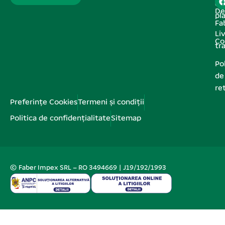
de
De
pl
Fa
Liv
Co
tr
Pol
de
re
Preferințe Cookies
Termeni și condiții
Politica de confidențialitate
Sitemap
© Faber Impex SRL – RO 3494669 | J19/192/1993