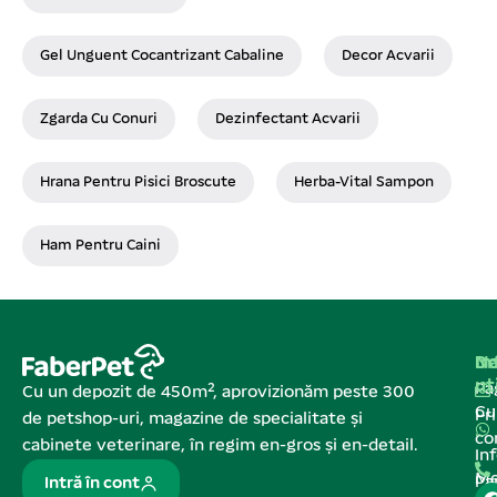
Gel Unguent Cocantrizant Cabaline
Decor Acvarii
Zgarda Cu Conuri
Dezinfectant Acvarii
Hrana Pentru Pisici Broscute
Herba-Vital Sampon
Ham Pentru Caini
Na
In
De
ut
Pa
Cu un depozit de 450m², aprovizionăm peste 300
C
Pr
de petshop-uri, magazine de specialitate și
co
cabinete veterinare, în regim en-gros și en-detail.
In
Me
Pa
Intră în cont