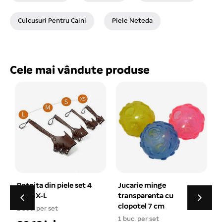
Culcusuri Pentru Caini
Piele Neteda
Cele mai vândute produse
Botnita din piele set 4
Jucarie minge
buc SX-L
transparenta cu
clopotel 7 cm
1 buc. per set
1
1 buc. per set