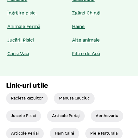
Îngrijire pisici
Zgărzi Chingi
Animale Fermă
Haine
Jucării Pisici
Alte animale
Cai și Vaci
Filtre de Apă
Link-uri utile
Racleta Razuitor
Manusa Cauciuc
Jucarie Pisici
Articole Periaj
Aer Acvariu
Articole Periaj
Ham Caini
Piele Naturala