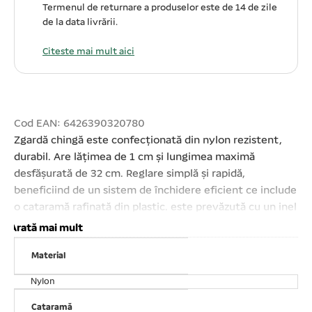
Termenul de returnare a produselor este de 14 de zile
de la data livrării.
Citeste mai mult aici
Cod EAN: 6426390320780
Zgardă chingă este confecționată din nylon rezistent,
durabil. Are lățimea de 1 cm și lungimea maximă
desfășurată de 32 cm. Reglare simplă și rapidă,
beneficiind de un sistem de închidere eficient ce include
o cataramă rafinată din plastic. este prevăzută cu un inel
de prindere din inox și cu clopoțel. Comfortabilă,
Arată mai mult
elegantă. Un accesoriu util și atrăgător pentru animalul
Material
Dvs. Disponibilă în diferite culori. Se vinde ambalat câte
12 buc/set! Prețul afișat este per buc!
Nylon
Cataramă