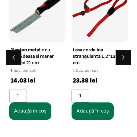
Pieptan metalic cu
Lesa cordelina
dinte deasa si maner
strangulanta 1,2*130
rotund 21 cm
cm
3
1 buc. per set
1 buc. per set
14.03 lei
23.38 lei
Adaugă în coș
Adaugă în coș