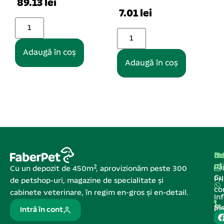
89.13 lei
7.01 lei
Adaugă în coș
Adaugă în coș
Na
In
De
ut
Pa
Cu un depozit de 450m², aprovizionăm peste 300
C
Pr
de petshop-uri, magazine de specialitate și
co
cabinete veterinare, în regim en-gros și en-detail.
In
Me
Pa
Intră în cont
de