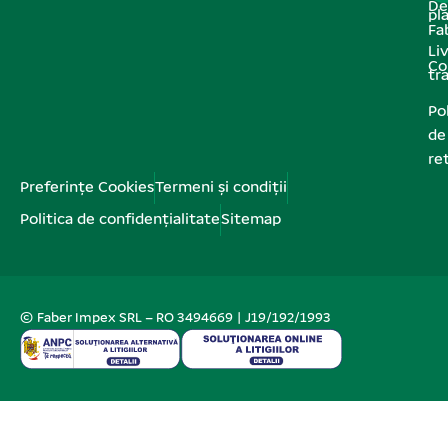
De
pl
Fa
Liv
Co
tr
Pol
de
re
Preferințe Cookies
Termeni și condiții
Politica de confidențialitate
Sitemap
© Faber Impex SRL – RO 3494669 | J19/192/1993