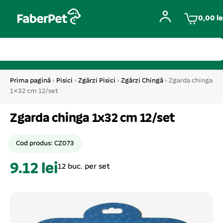
0,00
le
Prima pagină
›
Pisici
›
Zgărzi Pisici
›
Zgărzi Chingă
› Zgarda chinga
1×32 cm 12/set
Zgarda chinga 1x32 cm 12/set
Cod produs: CZ073
9.12 lei
12 buc. per set