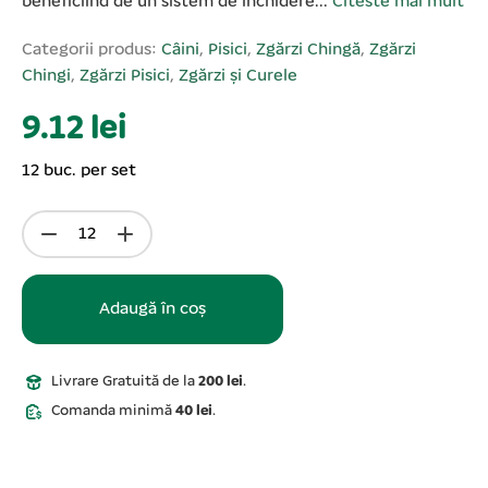
beneficiind de un sistem de închidere...
Citeste mai mult
Categorii produs:
Câini
,
Pisici
,
Zgărzi Chingă
,
Zgărzi
Chingi
,
Zgărzi Pisici
,
Zgărzi și Curele
9.12 lei
12 buc. per set
Adaugă în coș
Livrare Gratuită de la
200 lei
.
Comanda minimă
40 lei
.