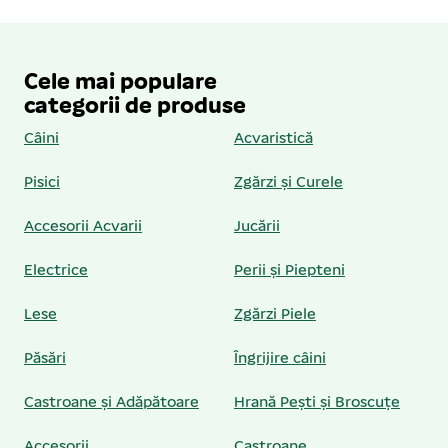
Cele mai populare
categorii de produse
Câini
Acvaristică
Pisici
Zgărzi și Curele
Accesorii Acvarii
Jucării
Electrice
Perii și Piepteni
Lese
Zgărzi Piele
Păsări
Îngrijire câini
Castroane și Adăpătoare
Hrană Pești și Broscuțe
Accesorii
Castroane