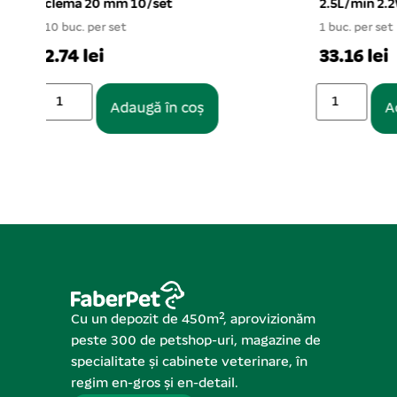
2.5L/min 2.2W
acvarii 30
1 buc. per set
8.65 lei
33.16 lei
Adaugă în coș
Cu un depozit de 450m², aprovizionăm
peste 300 de petshop-uri, magazine de
specialitate și cabinete veterinare, în
regim en-gros și en-detail.