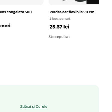
a 500
Perdea aer flexibila 90 cm
Set d
50×1
1 buc. per set
1 buc.
25.37 lei
7.66
Stoc epuizat
Zgărzi și Curele