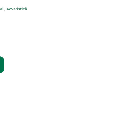
rii
,
Acvaristică