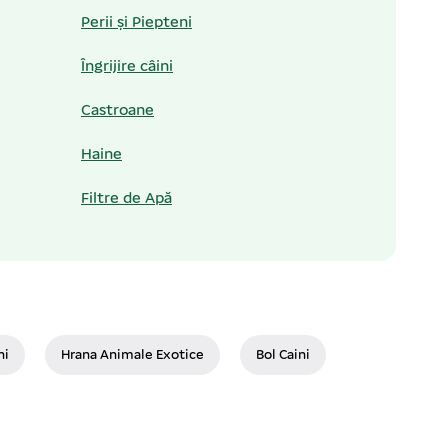
Perii și Piepteni
Îngrijire câini
Castroane
Haine
Filtre de Apă
ni
Hrana Animale Exotice
Bol Caini