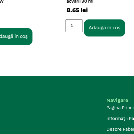
 ml
2*1.5 L/min 3.5 W
1 buc. per set
50.81 lei
Adaugă în coș
Adaugă în coș
Navigare
Pagina Princi
Informații Pa
Despre Fabe