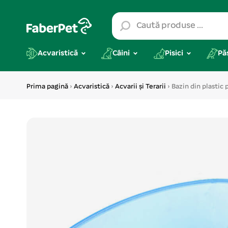
Acvaristică
Câini
Pisici
Pă
Prima pagină
›
Acvaristică
›
Acvarii și Terarii
› Bazin din plasti