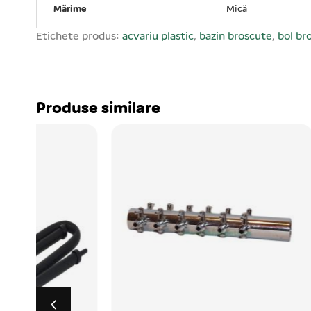
Mărime
Mică
Etichete produs:
acvariu plastic
,
bazin broscute
,
bol br
Produse similare