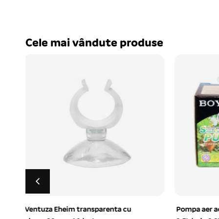
Cele mai vândute produse
Pompa aer acvariu BOYU SE-313
Tripaflavi