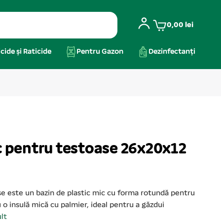
0,00
lei
cide și Raticide
Pentru Gazon
Dezinfectanți
ic pentru testoase 26x20x12
se este un bazin de plastic mic cu forma rotundă pentru
o insulă mică cu palmier, ideal pentru a găzdui
lt