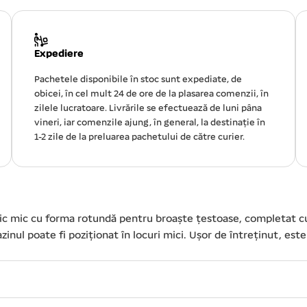
Expediere
Pachetele disponibile în stoc sunt expediate, de
obicei, în cel mult 24 de ore de la plasarea comenzii, în
zilele lucratoare. Livrările se efectuează de luni pâna
vineri, iar comenzile ajung, în general, la destinație în
1-2 zile de la preluarea pachetului de către curier.
tic mic cu forma rotundă pentru broaște țestoase, completat cu 
nul poate fi poziționat în locuri mici. Ușor de întreținut, este 