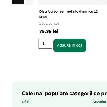
Distribuitor aer metalic 4 mm cu 12
Pompa aer
iesiri
2*1.75 L/
1 buc. per set
1 buc. per s
75.35 lei
68.71 le
Adaugă în coș
Cele mai populare categorii de p
Câini
Acvarist