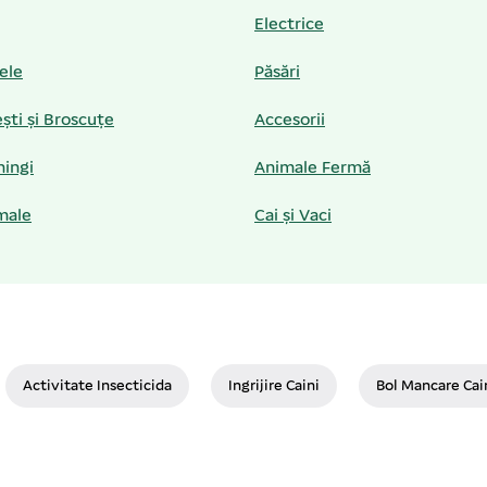
Electrice
iele
Păsări
ști și Broscuțe
Accesorii
hingi
Animale Fermă
male
Cai și Vaci
Activitate Insecticida
Ingrijire Caini
Bol Mancare Cai