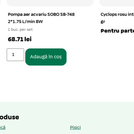
 acvariu SOBO SB-748
Cyclops rosu intens congelat
min 8W
gr
et
Pentru parteneri
i
Adaugă în coș
roduse
ică
Pisici