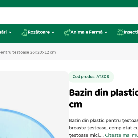
sări
Rozătoare
Animale Fermă
Insecti
c pentru testoase 26x20x12 cm
Cod produs: ATS08
Bazin din plast
cm
Bazin din plastic pentru țestoa
broaște țestoase, completat cu 
țestoase mici....
Citeste mai mu