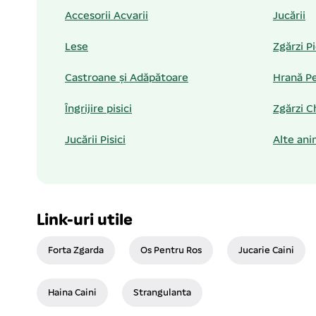
Accesorii Acvarii
Jucării
Lese
Zgărzi P
Castroane și Adăpătoare
Hrană Pe
Îngrijire pisici
Zgărzi C
Jucării Pisici
Alte ani
Link-uri utile
Forta Zgarda
Os Pentru Ros
Jucarie Caini
Haina Caini
Strangulanta