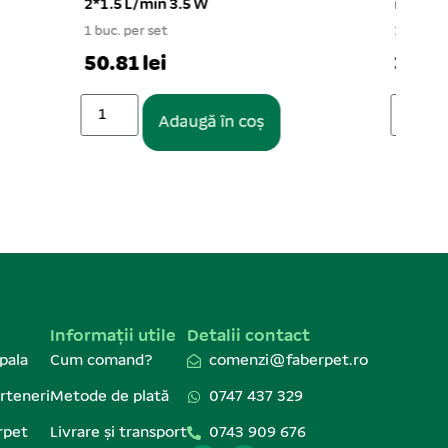
ml
15×3
1 buc. per set
4 buc.
36.34 lei
2.37
Adaugă în coș
Informații utile
Detalii contact
pala
Cum comand?
comenzi@faberpet.ro
rteneri
Metode de plată
0747 437 329
rpet
Livrare și transport
0743 909 676