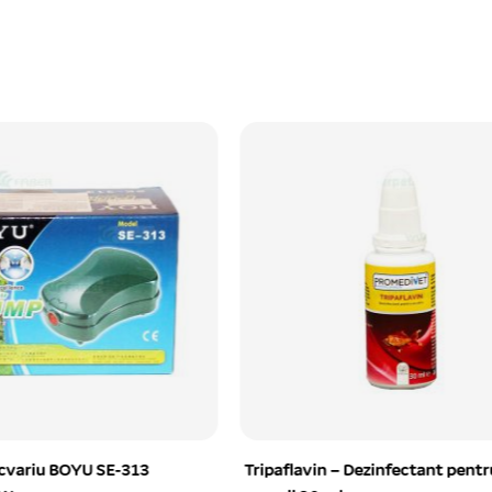
n – Dezinfectant pentru
Pompa aer acvariu BOYU SC-7