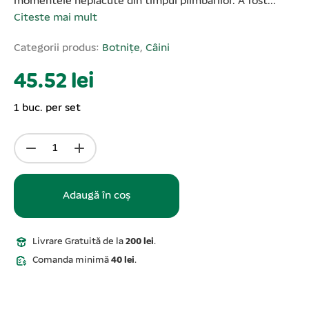
momentele neplăcute din timpul plimbărilor. A fost...
Citeste mai mult
Categorii produs:
Botnițe
,
Câini
45.52 lei
1 buc. per set
Adaugă în coș
Livrare Gratuită de la
200 lei
.
Comanda minimă
40 lei
.