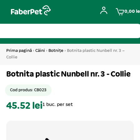
0,00
le
Prima pagină
›
Câini
›
Botnițe
› Botnita plastic Nunbell nr. 3 –
Collie
Botnita plastic Nunbell nr. 3 - Collie
Cod produs: CB023
45.52 lei
1 buc. per set