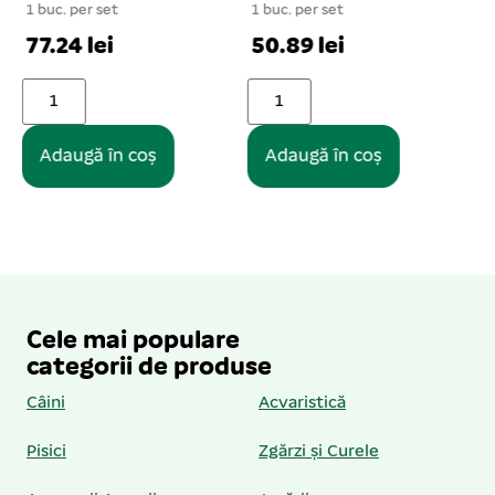
1 buc. per set
1
3.83 lei
50.89 lei
Adaugă în coș
Adaugă în coș
Cele mai populare
categorii de produse
Câini
Acvaristică
Pisici
Zgărzi și Curele