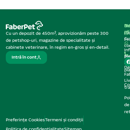
Na
In
De
ut
Pa
Cu un depozit de 450m², aprovizionăm peste 300
C
Pr
de petshop-uri, magazine de specialitate și
co
cabinete veterinare, în regim en-gros și en-detail.
In
Me
Pa
Intră în cont
de
De
pl
Fa
Liv
Co
tr
Pol
de
re
Preferințe Cookies
Termeni și condiții
Politica de confidențialitate
Sitemap