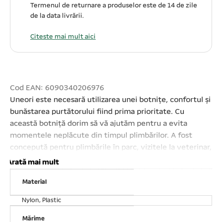
Termenul de returnare a produselor este de 14 de zile
de la data livrării.
Citeste mai mult aici
Cod EAN: 6090340206976
Uneori este necesară utilizarea unei botnițe, confortul și
bunăstarea purtătorului fiind prima prioritate. Cu
această botniță dorim să vă ajutăm pentru a evita
momentele neplăcute din timpul plimbărilor. A fost
concepută pentru plimbările în parc, vizitele la veterinar,
la cosmetică, sau pentru dresajul câinilor. Ajustabilă – se
Arată mai mult
prinde rapid și ușor cu ajutorul curelelor din nylon.
Material
Design ergonomic – este confortabilă pentru câinele
dumneavoastră. Confecționată din plastic de calitate cu
Nylon, Plastic
aparător. este recomandată pentru câini cu o morfologie
a feței asemănătoare cu cea a Collie- ului.
Mărime