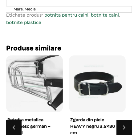
Mare, Medie
Etichete produs:
botnita pentru caini
,
botnite caini
,
botnite plastice
Produse similare
Zgarda din piele
Jucarii figurine-
HEAVY negru 3.5×80
animalute cu sunet
cm
3 buc. per set