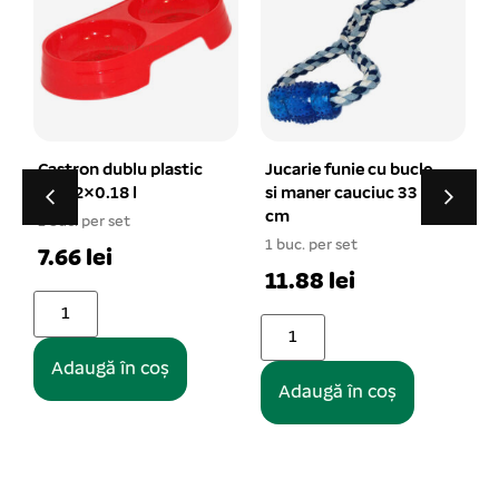
Jucarie funie cu bucle
Jucarie minge funie
si maner cauciuc 33
impletita din bumbac
cm
12 cm
1 buc. per set
1 buc. per set
11.88 lei
12.98 lei
Adaugă în coș
Adaugă în coș