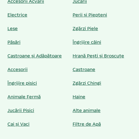
Accesorii Acvarii
Jucării
Electrice
Perii și Piepteni
Lese
Zgărzi Piele
Păsări
Îngrijire câini
Castroane și Adăpătoare
Hrană Pești și Broscuțe
Accesorii
Castroane
Îngrijire pisici
Zgărzi Chingi
Animale Fermă
Haine
Jucării Pisici
Alte animale
Cai și Vaci
Filtre de Apă