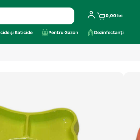
0,00
lei
cide și Raticide
Pentru Gazon
Dezinfectanți
astic cu forma os 2x0.2 l
âini de talie mică și pisici. Compartimentele făcând
condiții optime de igienă și confort. Volumul de hrană
lt
ane
,
Castroane
,
Castroane și Adăpătoare
,
Pisici