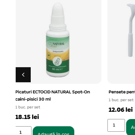
n
Pensete pentru capuse 2buc/set
Castron di
2,5 l
1 buc. per set
1 buc. per s
12.06 lei
22.32 le
Adaugă în coș