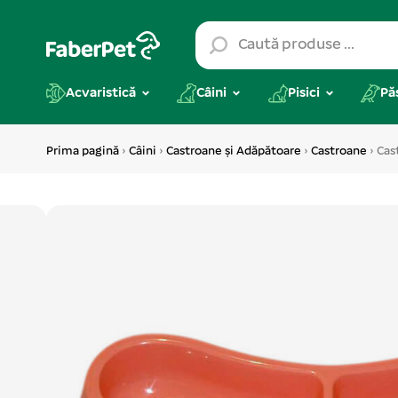
Acvaristică
Câini
Pisici
Pă
Prima pagină
›
Câini
›
Castroane și Adăpătoare
›
Castroane
› Cas