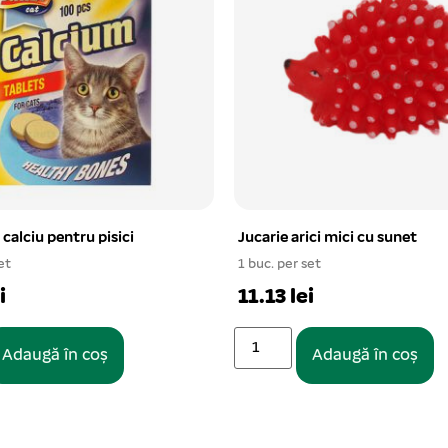
ici mici cu sunet
Lesa chinga simpla 1,5*120 c
et
1 buc. per set
i
10.94 lei
Adaugă în coș
Adaugă în coș