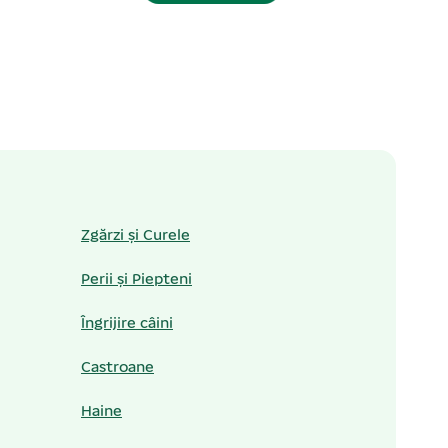
Zgărzi și Curele
Perii și Piepteni
Îngrijire câini
Castroane
Haine