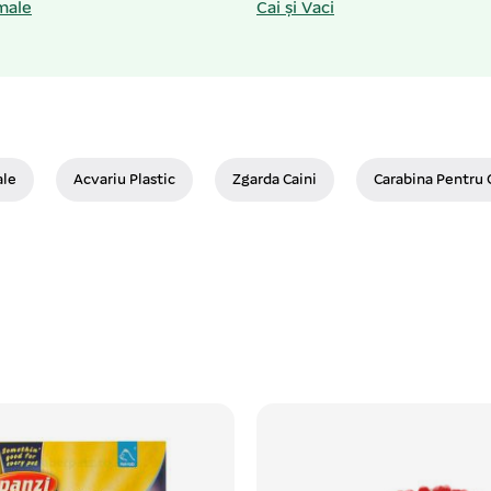
male
Cai și Vaci
ale
Acvariu Plastic
Zgarda Caini
Carabina Pentru 