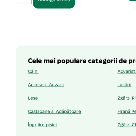
Cele mai populare categorii de p
Câini
Acvarist
Accesorii Acvarii
Jucării
Lese
Zgărzi P
Castroane și Adăpătoare
Hrană Pe
Îngrijire pisici
Zgărzi C