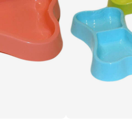
10.03 lei
1 buc. per set
Adaugă în coș
Livrare Gratuită de la
200 lei
.
Comanda minimă
40 lei
.