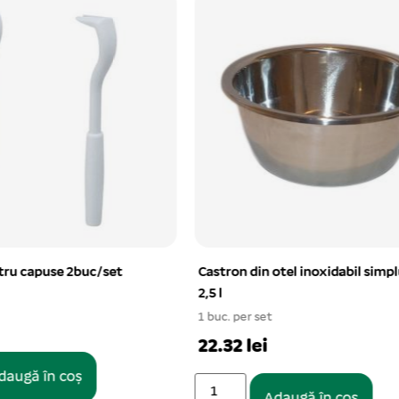
n otel inoxidabil simplu
Ham chinga tip vesta S 27-37
1 buc. per set
et
19.93 lei
i
Adaugă în coș
Adaugă în coș