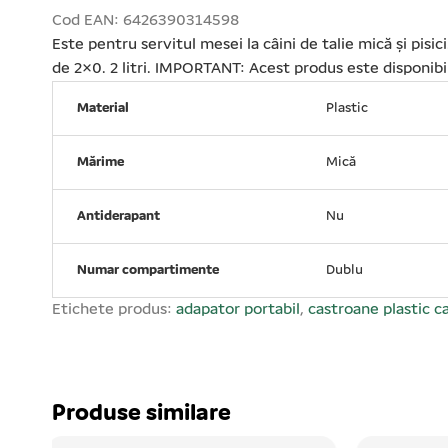
Cod EAN: 6426390314598
Este pentru servitul mesei la câini de talie mică și pis
de 2×0. 2 litri. IMPORTANT: Acest produs este disponibil
Material
Plastic
Mărime
Mică
Antiderapant
Nu
Numar compartimente
Dublu
Etichete produs:
adapator portabil
,
castroane plastic ca
Produse similare