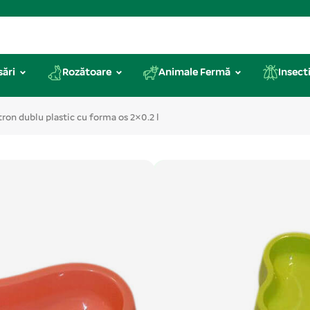
sări
Rozătoare
Animale Fermă
Insecti
tron dublu plastic cu forma os 2×0.2 l
Cod produs: CD0251
Castron dublu pl
Este pentru servitul mesei la c
posibilă hrănirea animalelor în 
este de 2x0. 2...
Citeste mai mu
Categorii produs:
Câini
,
Castro