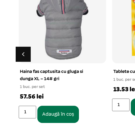
Tablete cu calciu pentru pisici
Jucarie ar
1 buc. per set
1 buc. per s
13.53 lei
11.13 le
Adaugă în coș