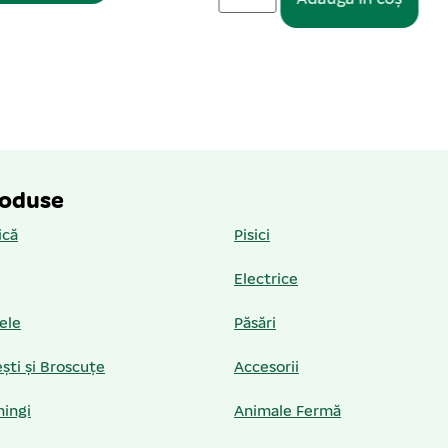
roduse
ică
Pisici
Electrice
iele
Păsări
ști și Broscuțe
Accesorii
hingi
Animale Fermă