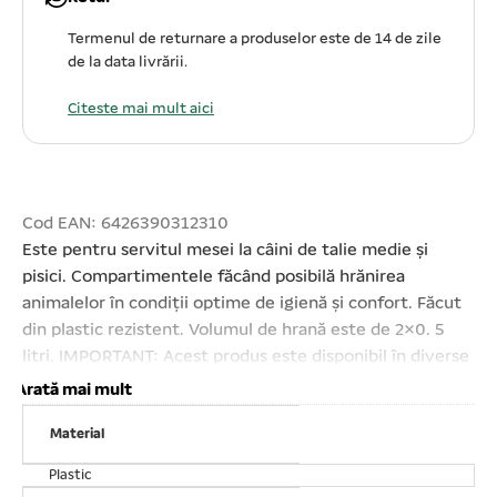
Termenul de returnare a produselor este de 14 de zile
de la data livrării.
Citeste mai mult aici
Cod EAN: 6426390312310
Este pentru servitul mesei la câini de talie medie și
pisici. Compartimentele făcând posibilă hrănirea
animalelor în condiții optime de igienă și confort. Făcut
din plastic rezistent. Volumul de hrană este de 2×0. 5
litri. IMPORTANT: Acest produs este disponibil în diverse
culori, așadar nu putem garanta livrarea unei anumite
Arată mai mult
culori.
Material
Plastic