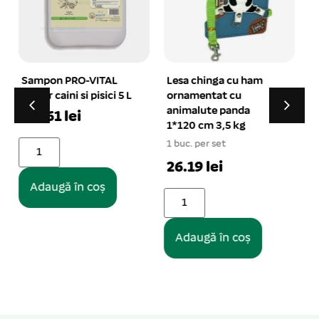
Lesa chinga cu ham
Zgarda chinga
ornamentat cu
captusita 1,5×40 cm
animalute panda
4/set
1
1*120 cm 3,5 kg
1 buc. per set
1 buc. per set
10.51 lei
26.19 lei
Adaugă în coș
Adaugă în coș