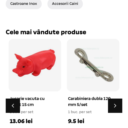
Castroane Inox
Accesorii Caini
Cele mai vândute produse
Carabiniera dubla 120
Fundita elastica
mm 5/set
pentru caini 12
perechi 4 cm 12 /set
1 buc. per set
24.36 lei
1
9.5 lei