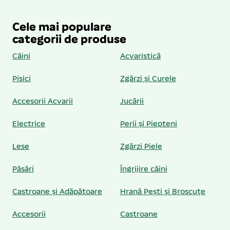
Cele mai populare
categorii de produse
Câini
Acvaristică
Pisici
Zgărzi și Curele
Accesorii Acvarii
Jucării
Electrice
Perii și Piepteni
Lese
Zgărzi Piele
Păsări
Îngrijire câini
Castroane și Adăpătoare
Hrană Pești și Broscuțe
Accesorii
Castroane