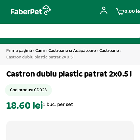
0,00
le
Prima pagină
›
Câini
›
Castroane și Adăpătoare
›
Castroane
›
Castron dublu plastic patrat 2×0.5 l
Castron dublu plastic patrat 2x0.5 l
Cod produs: CD023
18.60 lei
1 buc. per set