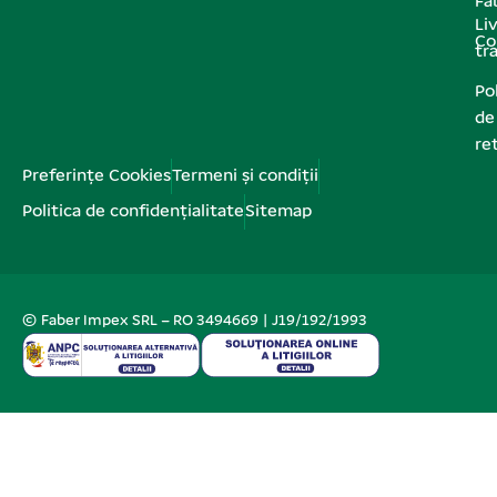
Fa
Liv
Co
tr
Pol
de
re
Preferințe Cookies
Termeni și condiții
Politica de confidențialitate
Sitemap
© Faber Impex SRL – RO 3494669 | J19/192/1993