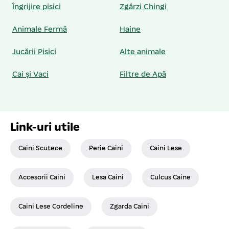
Îngrijire pisici
Zgărzi Chingi
Animale Fermă
Haine
Jucării Pisici
Alte animale
Cai și Vaci
Filtre de Apă
Link-uri utile
Caini Scutece
Perie Caini
Caini Lese
Accesorii Caini
Lesa Caini
Culcus Caine
Caini Lese Cordeline
Zgarda Caini