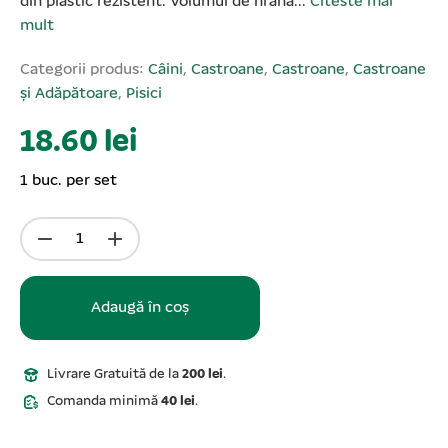
din plastic rezistent. Volumul de hrană...
Citeste mai
mult
Categorii produs:
Câini
,
Castroane
,
Castroane
,
Castroane
și Adăpătoare
,
Pisici
18.60 lei
1 buc. per set
Adaugă în coș
Livrare Gratuită de la
200 lei
.
Comanda minimă
40 lei
.