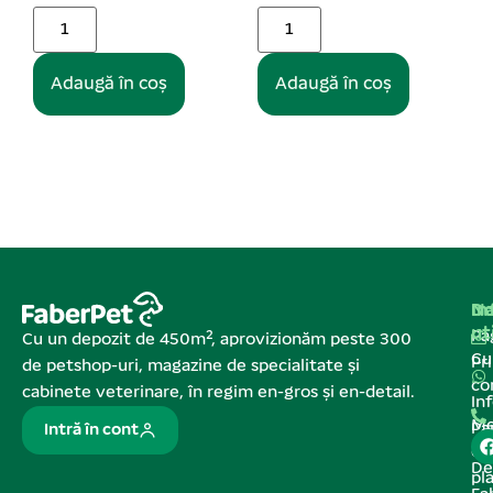
Adaugă în coș
Adaugă în coș
Na
In
De
ut
Pa
Cu un depozit de 450m², aprovizionăm peste 300
C
Pr
de petshop-uri, magazine de specialitate și
co
cabinete veterinare, în regim en-gros și en-detail.
In
Me
Pa
Intră în cont
de
De
pl