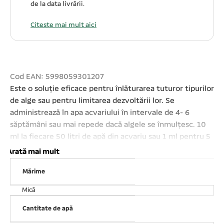
de la data livrării.
Citeste mai mult aici
Cod EAN: 5998059301207
Este o soluție eficace pentru înlăturarea tuturor tipurilor
de alge sau pentru limitarea dezvoltării lor. Se
administrează în apa acvariului în intervale de 4- 6
săptămâni sau mai repede dacă algele se înmulțesc. 10
ml la fiecare 50 litri de apă din acvariu sau 1 ml pentru 5
l de apă. Nociv pentru fauna acvatică, poate cauza daune
Arată mai mult
de lungă durată. Numai pentru apa de acvariu. Cantitate:
Mărime
40 ml. Se vinde ambalat câte 5 buc/set! Prețul afișat
este per buc!
Mică
Cantitate de apă