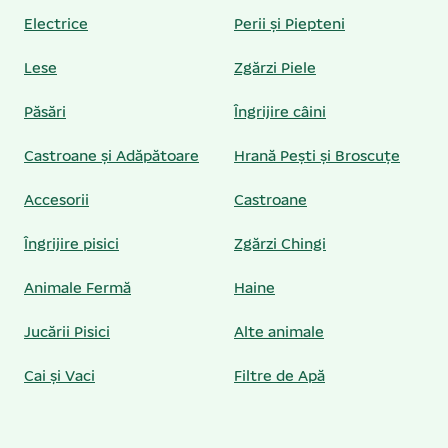
Electrice
Perii și Piepteni
Lese
Zgărzi Piele
Păsări
Îngrijire câini
Castroane și Adăpătoare
Hrană Pești și Broscuțe
Accesorii
Castroane
Îngrijire pisici
Zgărzi Chingi
Animale Fermă
Haine
Jucării Pisici
Alte animale
Cai și Vaci
Filtre de Apă