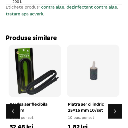
200 L
Etichete produs:
contra alge
,
dezinfectant contra alge
,
tratare apa acvariu
Produse similare
Piatra aer cilindric
Set pungi cu inchidere
25×15 mm 10/set
fermoar ziplock
85×120 mm
10 buc. per set
1 buc. per set
1.82 lei