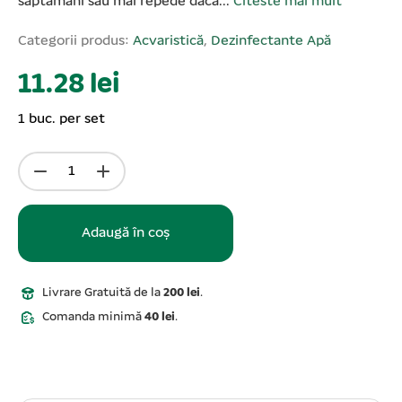
săptămâni sau mai repede dacă...
Citeste mai mult
Categorii produs:
Acvaristică
,
Dezinfectante Apă
11.28 lei
1 buc. per set
Adaugă în coș
Livrare Gratuită de la
200 lei
.
Comanda minimă
40 lei
.