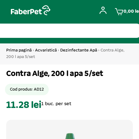
0,00
le
Prima pagină
›
Acvaristică
›
Dezinfectante Apă
› Contra Alge,
200 l apa 5/set
Contra Alge, 200 l apa 5/set
Cod produs: AD12
11.28 lei
1 buc. per set