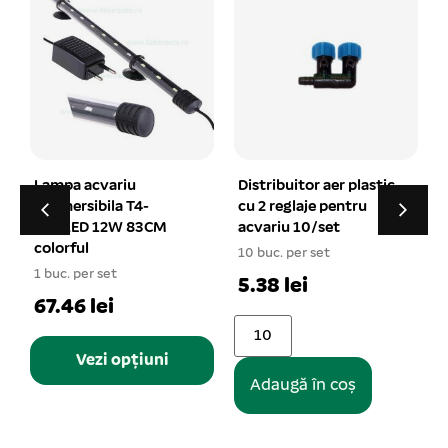
u
Distribuitor aer plastic
MENIU SAPTAMAN
T4-
cu 2 reglaje pentru
ptr broscute, 10 g
 83CM
acvariu 10/set
10/set
10 buc. per set
1 buc. per set
5.38 lei
12.54 lei
pțiuni
Adaugă în coș
Adaugă în coș