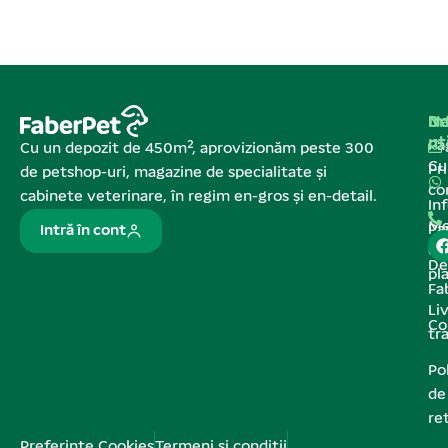
Na
In
De
ut
Pa
Cu un depozit de 450m², aprovizionăm peste 300
C
Pr
de petshop-uri, magazine de specialitate și
co
cabinete veterinare, în regim en-gros și en-detail.
In
Me
Pa
Intră în cont
de
De
pl
Fa
Liv
Co
tr
Pol
de
re
Preferințe Cookies
Termeni și condiții