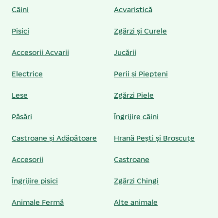
Câini
Acvaristică
Pisici
Zgărzi și Curele
Accesorii Acvarii
Jucării
Electrice
Perii și Piepteni
Lese
Zgărzi Piele
Păsări
Îngrijire câini
Castroane și Adăpătoare
Hrană Pești și Broscuțe
Accesorii
Castroane
Îngrijire pisici
Zgărzi Chingi
Animale Fermă
Alte animale