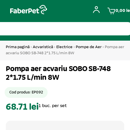
0,00
le
Prima pagină
›
Acvaristică
›
Electrice
›
Pompe de Aer
› Pompa aer
acvariu SOBO SB-748 2*1.75 L/min 8W
Pompa aer acvariu SOBO SB-748
2*1.75 L/min 8W
Cod produs: EP092
68.71 lei
1 buc. per set