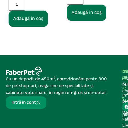
Adaugă în coș
Adaugă în coș
Na
In
De
ut
Pa
Cu un depozit de 450m², aprovizionăm peste 300
C
Pr
de petshop-uri, magazine de specialitate și
co
cabinete veterinare, în regim en-gros și en-detail.
In
Me
Pa
Intră în cont
de
De
pl
Fa
Liv