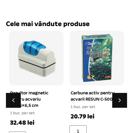
Cele mai vândute produse
Carbune activ pentru
Filtru burete simplu
acvarii RESUN C-500
pentru acvariu, patrat
7x7x20 cm cu ventuza
1 buc. per set
1 buc. per set
1
20.79 lei
18.6 lei