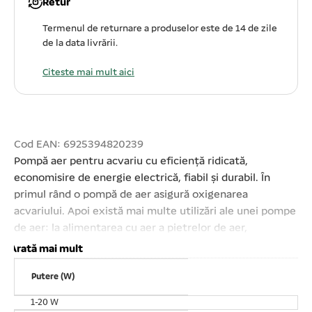
Retur
Termenul de returnare a produselor este de 14 de zile
de la data livrării.
Citeste mai mult aici
Cod EAN: 6925394820239
Pompă aer pentru acvariu cu eficiență ridicată,
economisire de energie electrică, fiabil și durabil. În
primul rând o pompă de aer asigură oxigenarea
acvariului. Apoi există mai multe utilizări ale unei pompe
de aer: la alimentarea cu aer a pietrelor de aer,
perdelelor de aer, diverse decoruri, crearea unor curenți
Arată mai mult
de apă în acvariu. Motor electric cu performanțe
Putere (W)
excelente, un consum redus de energie electrică și o
funcționare foarte silențioasă datorită unui sistem de
1-20 W