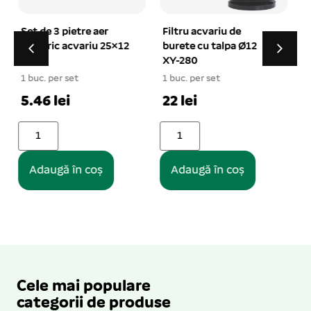
Filtru acvariu de
Lampa acvariu
burete cu talpa Ø12
exterior cu LED COB-
XY-280
400 12 W
1
1 buc. per set
1 buc. per set
22 lei
86.54 lei
Vezi opțiuni
Adaugă în coș
Cele mai populare
categorii de produse