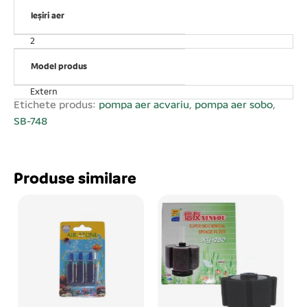
labirint intern ce reduce semnificativ orice zgomot. Se
așează în exterior, de preferință peste nivelul apei.
Ieșiri aer
Pentru o funcționare mai silențioasă și fără vibrații
2
așezați pe un suport elastic din cauciuc sau pâslă. Cu
instalația de pulverizare a aerului se cuplează cu un
Model produs
furtun de plastic. Ușor de utilizat. Debit de aer ajustabil.
Extern
Putere consumată: 8 W. Debit de aer: 2*1, 75 L/min.
Etichete produs:
pompa aer acvariu
,
pompa aer sobo
,
Numărul ieșirilor de aer: 2 ieșiri. AC 220 V.
SB-748
Produse similare