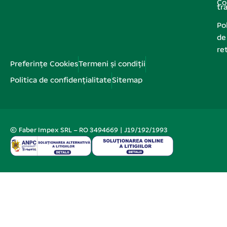
Co
tr
Pol
de
re
Preferințe Cookies
Termeni și condiții
Politica de confidențialitate
Sitemap
© Faber Impex SRL – RO 3494669 | J19/192/1993