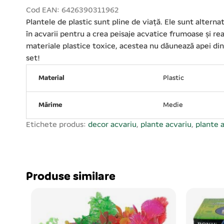
Cod EAN: 6426390311962
Plantele de plastic sunt pline de viață. Ele sunt altern
în acvarii pentru a crea peisaje acvatice frumoase și real
materiale plastice toxice, acestea nu dăunează apei din a
set!
Material
Plastic
Mărime
Medie
Etichete produs:
decor acvariu
,
plante acvariu
,
plante a
Produse similare