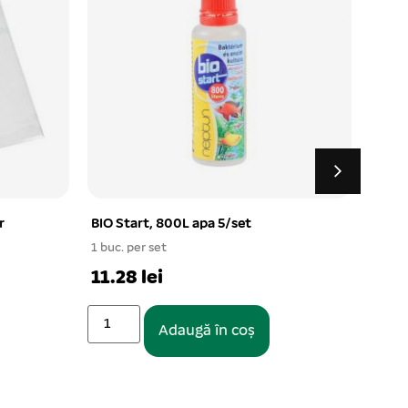
Decor buturuga cu verdeata 9*14
Lampa
cm
alb-a
1 buc. per set
1 buc.
20.29 lei
57.5
Adaugă în coș