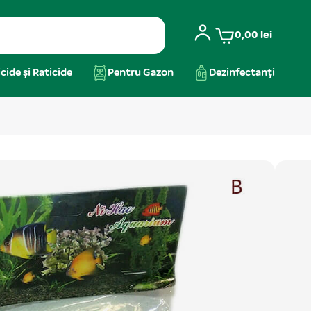
0,00
lei
cide și Raticide
Pentru Gazon
Dezinfectanți
e 4" - 10 cm 2/set
de viață. Ele sunt alternativă convingatoare pentru
îngrijire și întreținere frecventă. Se îmbină în mod
..
Citeste mai mult
arii
,
Acvaristică
,
Plante artificiale și Decoruri