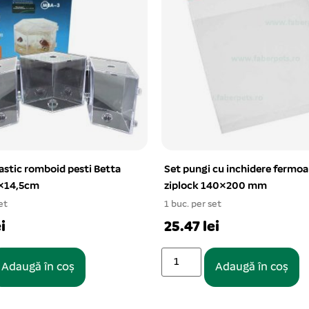
cu inchidere fermoar
BIO Start, 800L apa 5/set
140×200 mm
1 buc. per set
et
11.28 lei
i
Adaugă în coș
Adaugă în coș