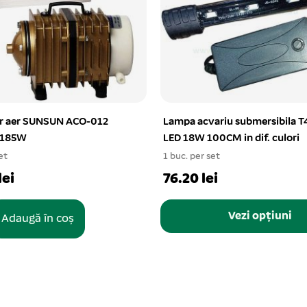
ariu submersibila T4KG-
Ornament acvariu epava corab
0CM in dif. culori
x 8 cm
et
1 buc. per set
i
20.63 lei
Vezi opțiuni
Adaugă în coș