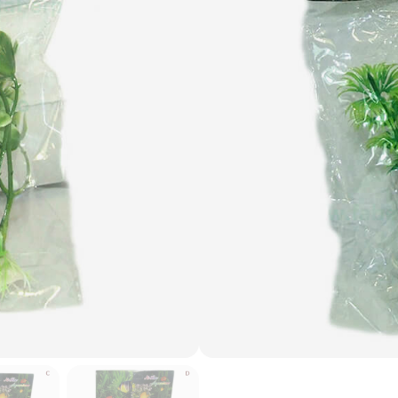
5.83 lei
1 buc. per set
Adaugă în coș
Livrare Gratuită de la
200 lei
.
Comanda minimă
40 lei
.