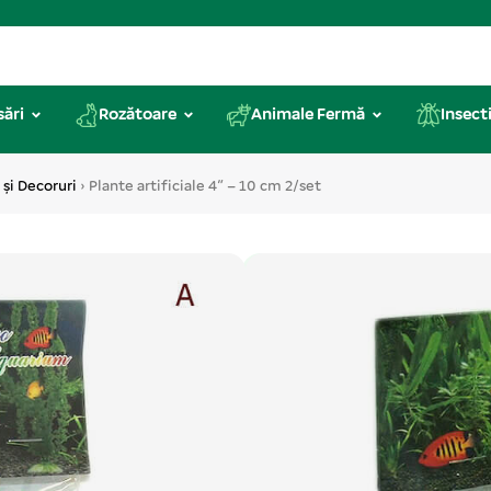
sări
Rozătoare
Animale Fermă
Insecti
 și Decoruri
› Plante artificiale 4″ – 10 cm 2/set
Cod produs: ATP36
Plante artificial
Plantele de plastic sunt pline 
plantele naturale care necesită 
natural în acvarii pentru a crea.
Categorii produs:
Accesorii Acv