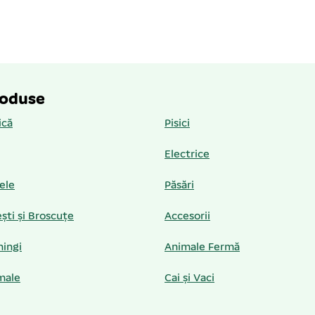
roduse
ică
Pisici
Electrice
iele
Păsări
ști și Broscuțe
Accesorii
hingi
Animale Fermă
male
Cai și Vaci