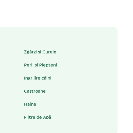
Zgărzi și Curele
Perii și Piepteni
Îngrijire câini
Castroane
Haine
Filtre de Apă