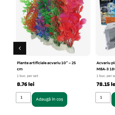
Acvariu plastic romboid pesti Betta
Set pungi 
MBA-3 18×14,5cm
ziplock 
1 buc. per set
1 buc. per s
78.15 lei
25.47 le
Adaugă în coș