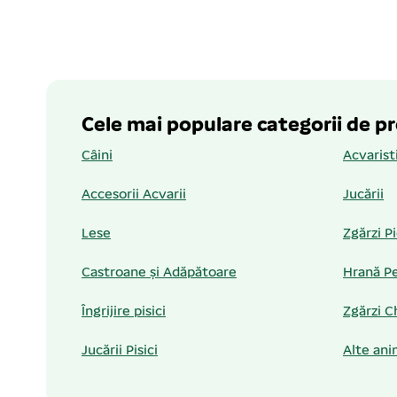
Cele mai populare categorii de p
Câini
Acvarist
Accesorii Acvarii
Jucării
Lese
Zgărzi P
Castroane și Adăpătoare
Hrană Pe
Îngrijire pisici
Zgărzi C
Jucării Pisici
Alte ani