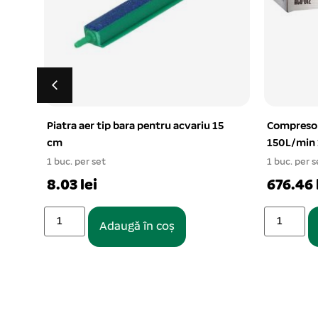
5
Compresor aer SUNSUN ACO-012
Lampa acv
150L/min 185W
LED 18W 10
1 buc. per set
1 buc. per s
676.46 lei
76.20 le
Adaugă în coș