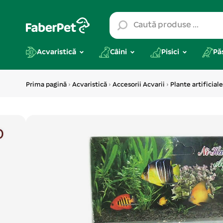
Acvaristică
Câini
Pisici
Pă
Prima pagină
›
Acvaristică
›
Accesorii Acvarii
›
Plante artificiale