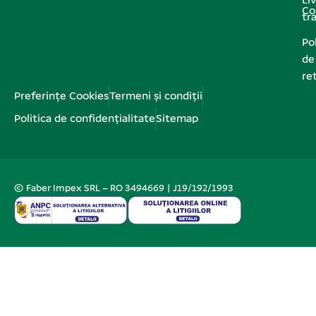
Liv
Co
tr
Pol
de
re
Preferințe Cookies
Termeni și condiții
Politica de confidențialitate
Sitemap
© Faber Impex SRL – RO 3494669 | J19/192/1993