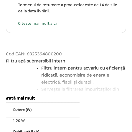
Termenul de returnare a produselor este de 14 de zile
de la data livrării.
Citeste mai mult aici
Cod EAN: 6925394800200
Filtru apă submersibil intern
Filtru intern pentru acvariu cu eficiență
ridicată, economisire de energie
electrică, fiabil și durabil.
Servește la filtrarea impurităților din
apa acvariului, care se vor clăti periodic
Arată mai mult
(2-3 zile) cu apă curată și montată la loc.
Putere (W)
Pentru acvarii de apă dulce și sărată.
Motor electric submersibil sigilat
1-20 W
cu rășină, cu performanțe excelente în
Debit apă (L/h)