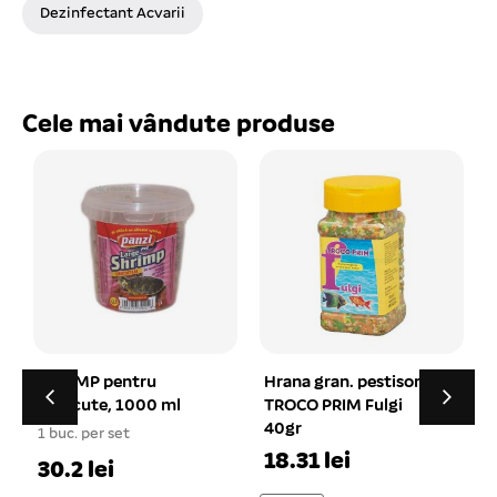
Dezinfectant Acvarii
Cele mai vândute produse
Hrana gran. pestisori
Decor pentru acvariu
TROCO PRIM Fulgi
tip MY-3586 9*4*9 cm
40gr
1 buc. per set
1
18.31 lei
12.68 lei