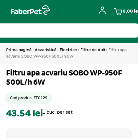
0,00
le
Prima pagină
›
Acvaristică
›
Electrice
›
Filtre de Apă
› Filtru apa
acvariu SOBO WP-950F 500L/h 6W
Filtru apa acvariu SOBO WP-950F
500L/h 6W
Cod produs: EF0129
43.54 lei
1 buc. per set