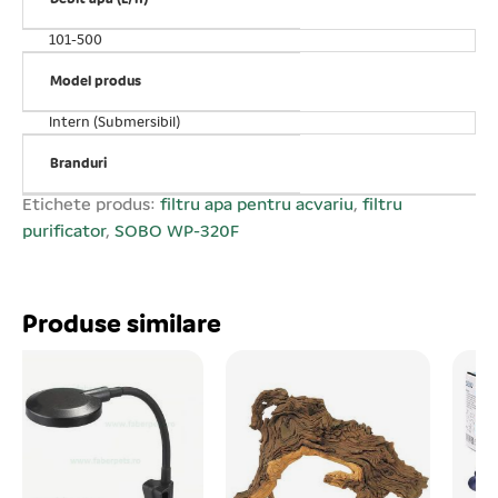
lucrul cu apă.
Prinderea pe acvariu se realizează cu
101-500
ajutorul ventuzelor.
Buton de reglare debit.
Model produs
Ușor de utilizat și curățat.
Intern (Submersibil)
Putere consumată: 6 W.
Debit maxim: 500 L/h.
Branduri
Total submersibil.
Etichete produs:
filtru apa pentru acvariu
,
filtru
Conține cărtuș cu burete.
purificator
,
SOBO WP-320F
AC 220 V
Produse similare