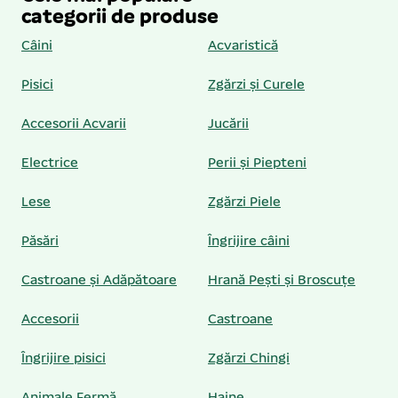
categorii de produse
Câini
Acvaristică
Pisici
Zgărzi și Curele
Accesorii Acvarii
Jucării
Electrice
Perii și Piepteni
Lese
Zgărzi Piele
Păsări
Îngrijire câini
Castroane și Adăpătoare
Hrană Pești și Broscuțe
Accesorii
Castroane
Îngrijire pisici
Zgărzi Chingi