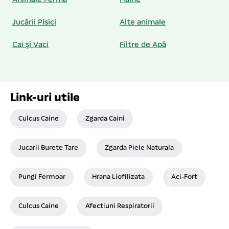
Animale Fermă
Haine
Jucării Pisici
Alte animale
Cai și Vaci
Filtre de Apă
Link-uri utile
Culcus Caine
Zgarda Caini
Jucarii Burete Tare
Zgarda Piele Naturala
Pungi Fermoar
Hrana Liofilizata
Aci-Fort
Culcus Caine
Afectiuni Respiratorii