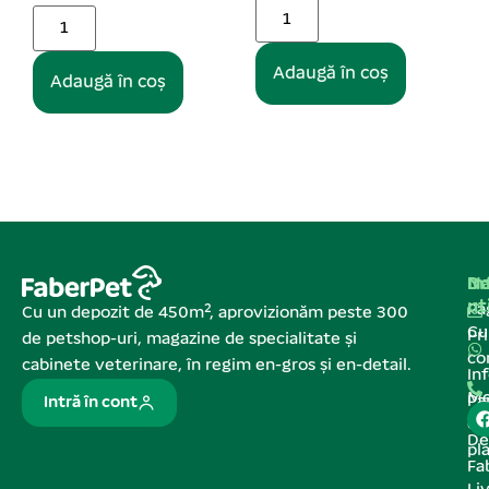
Adaugă în coș
Adaugă în coș
Na
In
De
ut
Pa
Cu un depozit de 450m², aprovizionăm peste 300
C
Pr
de petshop-uri, magazine de specialitate și
co
cabinete veterinare, în regim en-gros și en-detail.
In
Me
Pa
Intră în cont
de
De
pl
Fa