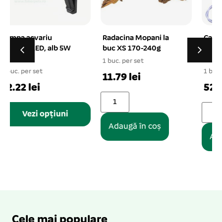
Radacina Mopani la
Cap filtru (pompa) apa
buc XS 170-240g
acvariu SOBO WP-880
800L/h 15W
1 buc. per set
1 buc. per set
1
11.79 lei
52.35 lei
Adaugă în coș
Adaugă în coș
Cele mai populare