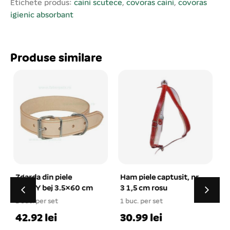
pentru a proteja zonele în care câinele stă de obicei
Etichete produs:
caini scutece
,
covoras caini
,
covoras
(fotolii, covoare, cușcă sau patul câinelui). Pachetul
igienic absorbant
conține 100 covorașe. Mărime covoraș: 33×45 cm. Se
vinde ambalat câte 100 buc/set! Prețul afișat este per
set!
Produse similare
Ham piele captusit, nr.
Cap adapator
3 1,5 cm rosu
automat pentru PET-
uri
1 buc. per set
1 buc. per set
1
30.99 lei
13.70 lei