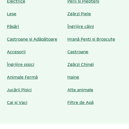
Electrice
Perii și Piepteni
Lese
Zgărzi Piele
Păsări
Îngrijire câini
Castroane și Adăpătoare
Hrană Pești și Broscuțe
Accesorii
Castroane
Îngrijire pisici
Zgărzi Chingi
Animale Fermă
Haine
Jucării Pisici
Alte animale
Cai și Vaci
Filtre de Apă