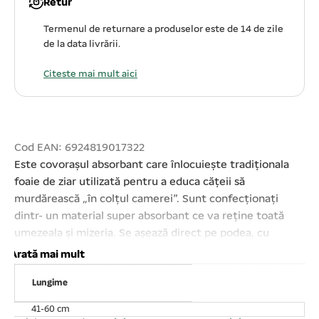
Retur
Termenul de returnare a produselor este de 14 de zile
de la data livrării.
Citeste mai mult aici
Cod EAN: 6924819017322
Este covorașul absorbant care înlocuiește tradiționala
foaie de ziar utilizată pentru a educa cățeii să
murdărească „în colțul camerei”. Sunt confecționați
dintr- un material super absorbant ce va reține toată
umezeala și mizeria. Se așează direct pe podea, cu
partea filtrantă îndreptată în sus, iar cea impermeabilă,
Arată mai mult
care împiedică scurgerile de lichide, către podea. este
Lungime
optim și ca „toaletă” pentru câini adulți în cazul în care
nu e posibilă scoaterea acestora afară. În plus, e ideal
41-60 cm