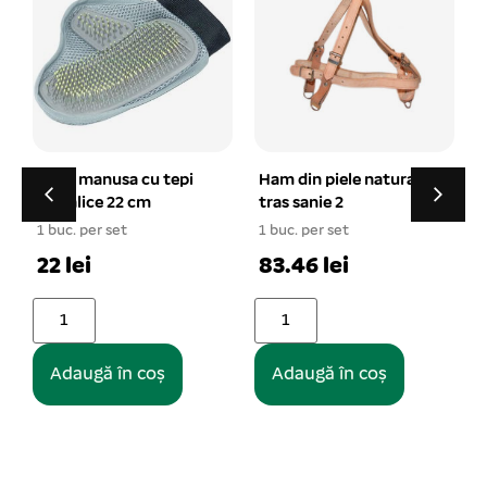
Ham din piele naturala
Tarus spiral pentru
tras sanie 2
legat caini 0,8×48 cm
1 buc. per set
1 buc. per set
1
83.46 lei
25.37 lei
Adaugă în coș
Adaugă în coș