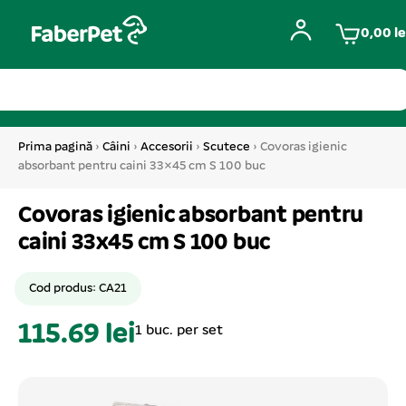
0,00
le
Prima pagină
›
Câini
›
Accesorii
›
Scutece
› Covoras igienic
absorbant pentru caini 33×45 cm S 100 buc
Covoras igienic absorbant pentru
caini 33x45 cm S 100 buc
Cod produs: CA21
115.69 lei
1 buc. per set