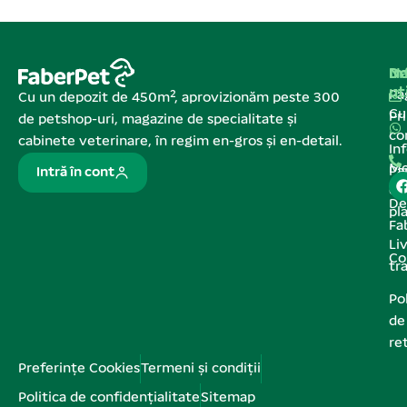
Na
In
De
ut
Pa
Cu un depozit de 450m², aprovizionăm peste 300
C
Pr
de petshop-uri, magazine de specialitate și
co
cabinete veterinare, în regim en-gros și en-detail.
In
Me
Pa
Intră în cont
de
De
pl
Fa
Liv
Co
tr
Pol
de
re
Preferințe Cookies
Termeni și condiții
Politica de confidențialitate
Sitemap