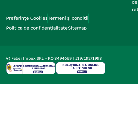
de
re
Preferințe Cookies
Termeni și condiții
Politica de confidențialitate
Sitemap
© Faber Impex SRL – RO 3494669 | J19/192/1993