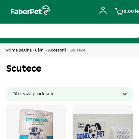
0,00
le
Prima pagină
›
Câini
›
Accesorii
› Scutece
Scutece
Filtrează produsele