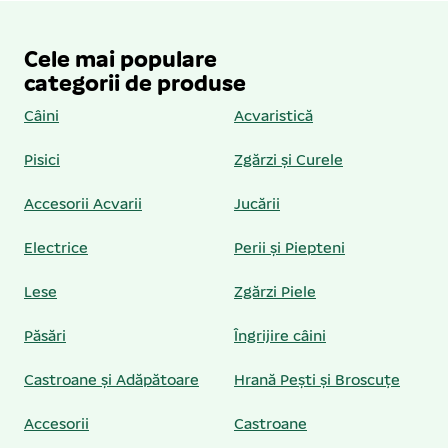
Cele mai populare
categorii de produse
Câini
Acvaristică
Pisici
Zgărzi și Curele
Accesorii Acvarii
Jucării
Electrice
Perii și Piepteni
Lese
Zgărzi Piele
Păsări
Îngrijire câini
Castroane și Adăpătoare
Hrană Pești și Broscuțe
Accesorii
Castroane