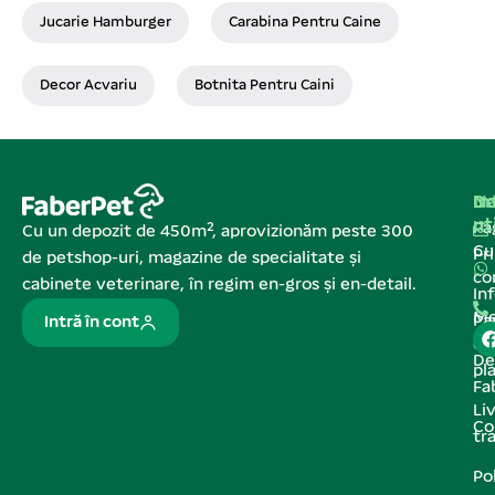
Jucarie Hamburger
Carabina Pentru Caine
Decor Acvariu
Botnita Pentru Caini
Na
In
De
ut
Pa
Cu un depozit de 450m², aprovizionăm peste 300
C
Pr
de petshop-uri, magazine de specialitate și
co
cabinete veterinare, în regim en-gros și en-detail.
In
Me
Pa
Intră în cont
de
De
pl
Fa
Liv
Co
tr
Pol