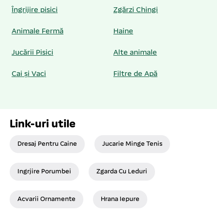
Îngrijire pisici
Zgărzi Chingi
Animale Fermă
Haine
Jucării Pisici
Alte animale
Cai și Vaci
Filtre de Apă
Link-uri utile
Dresaj Pentru Caine
Jucarie Minge Tenis
Ingrjire Porumbei
Zgarda Cu Leduri
Acvarii Ornamente
Hrana Iepure