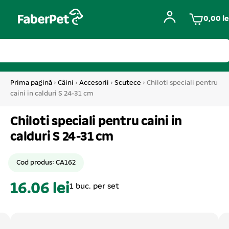
0,00
le
Prima pagină
›
Câini
›
Accesorii
›
Scutece
› Chiloti speciali pentru
caini in calduri S 24-31 cm
Chiloti speciali pentru caini in
calduri S 24-31 cm
Cod produs: CA162
16.06 lei
1 buc. per set