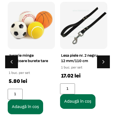
e
Lesa piele nr. 2 negru
Lesa chinga cu ves
rete tare
12 mm/110 cm
ham caini 1.5*120
M 4/set
1 buc. per set
4 buc. per set
17.02 lei
26.54 lei
Adaugă în coș
coș
Adaugă în coș