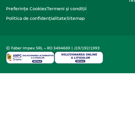
re
Preferințe Cookies
Termeni și condiții
Politica de confidențialitate
Sitemap
© Faber Impex SRL – RO 3494669 | J19/192/1993