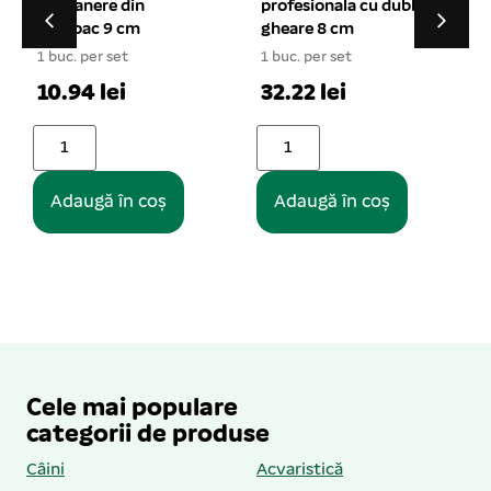
profesionala cu dublu
HEAVY maro 2.5×47
gheare 8 cm
cm
1 buc. per set
1 buc. per set
32.22 lei
29.15 lei
Adaugă în coș
Adaugă în coș
Cele mai populare
categorii de produse
Câini
Acvaristică