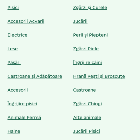
Pisici
Zgărzi și Curele
Accesorii Acvarii
Jucării
Electrice
Perii și Piepteni
Lese
Zgărzi Piele
Păsări
Îngrijire câini
Castroane și Adăpătoare
Hrană Pești și Broscuțe
Accesorii
Castroane
Îngrijire pisici
Zgărzi Chingi
Animale Fermă
Alte animale
Haine
Jucării Pisici