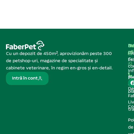
Na
In
De
ut
Pa
Cu un depozit de 450m², aprovizionăm peste 300
C
Pr
de petshop-uri, magazine de specialitate și
co
cabinete veterinare, în regim en-gros și en-detail.
In
Me
Pa
Intră în cont
de
De
pl
Fa
Liv
Co
tr
Pol
de