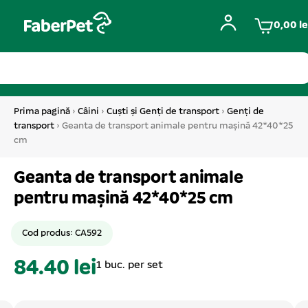
0,00
le
Prima pagină
›
Câini
›
Cuști și Genți de transport
›
Genți de
transport
› Geanta de transport animale pentru mașină 42*40*25
cm
Geanta de transport animale
pentru mașină 42*40*25 cm
Cod produs: CA592
84.40 lei
1 buc. per set