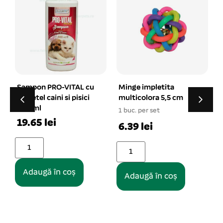
Minge impletita
Zgarda din piele
multicolora 5,5 cm
HEAVY maro 3×52 cm
1 buc. per set
1 buc. per set
6.39 lei
36.42 lei
Adaugă în coș
Adaugă în coș