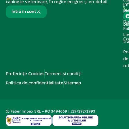
co
cabinete veterinare, în regim en-gros și en-detail.
In
Me
Pa
Intră în cont
de
De
pl
Fa
Liv
Co
tr
Pol
de
re
Preferințe Cookies
Termeni și condiții
Politica de confidențialitate
Sitemap
© Faber Impex SRL – RO 3494669 | J19/192/1993