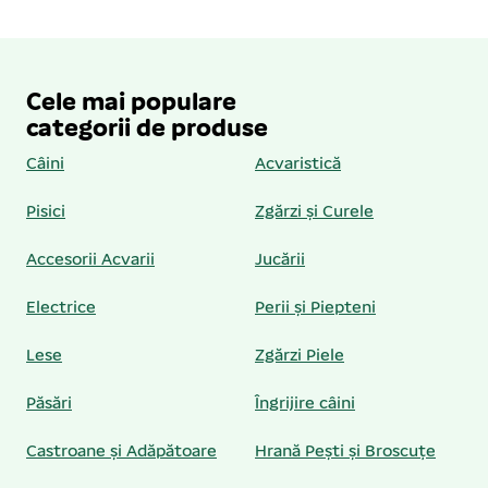
Cele mai populare
categorii de produse
Câini
Acvaristică
Pisici
Zgărzi și Curele
Accesorii Acvarii
Jucării
Electrice
Perii și Piepteni
Lese
Zgărzi Piele
Păsări
Îngrijire câini
Castroane și Adăpătoare
Hrană Pești și Broscuțe