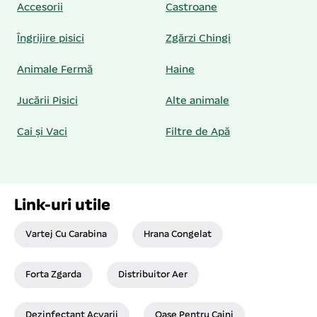
Accesorii
Castroane
Îngrijire pisici
Zgărzi Chingi
Animale Fermă
Haine
Jucării Pisici
Alte animale
Cai și Vaci
Filtre de Apă
Link-uri utile
Vartej Cu Carabina
Hrana Congelat
Forta Zgarda
Distribuitor Aer
Dezinfectant Acvarii
Oase Pentru Caini