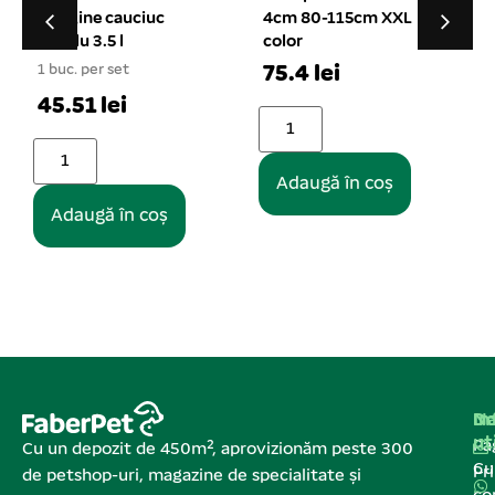
4cm 80-115cm XXL
igienizare tip foarfeca
color
25 cm
75.4 lei
1 buc. per set
11.88 lei
Adaugă în coș
Adaugă în coș
Na
In
De
ut
Pa
Cu un depozit de 450m², aprovizionăm peste 300
C
Pr
de petshop-uri, magazine de specialitate și