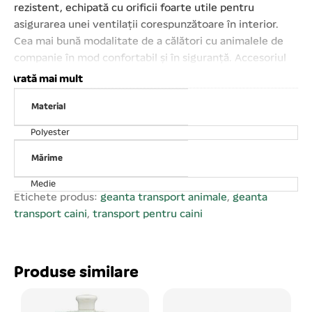
rezistent, echipată cu orificii foarte utile pentru
asigurarea unei ventilații corespunzătoare în interior.
Cea mai bună modalitate de a călători cu animalele de
companie în mod confortabil și în siguranță. Accesoriul
perfect pentru transportul animalelor de talie mică sau
Arată mai mult
medie. Se instalează ușor și rapid pe bancheta din spate
Material
sau pe scaunul din față al mașinii;Curele reglabile pentru
fixare pe scaunul mașinii;Buzunar spațios și practic
Polyester
pentru depozitarea obiectelor esențiale;Forma
ergonomică, confortabilă. Dimensiuni: 42 × 40 × 25 cm.
Mărime
Medie
Etichete produs:
geanta transport animale
,
geanta
transport caini
,
transport pentru caini
Produse similare