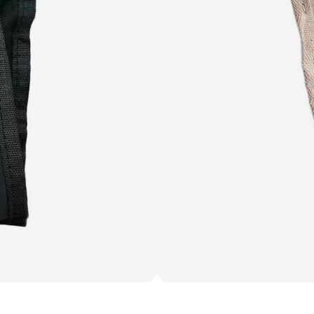
Categorii produs:
Accesorii
,
Câi
22.47 lei
1 buc. per set
Adaugă în coș
Livrare Gratuită de la
200 lei
.
Comanda minimă
40 lei
.