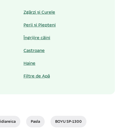
Zgărzi și Curele
Perii și Piepteni
Îngrijire câini
Castroane
Haine
Filtre de Apă
idiareica
Pasla
BOYU SP-1300