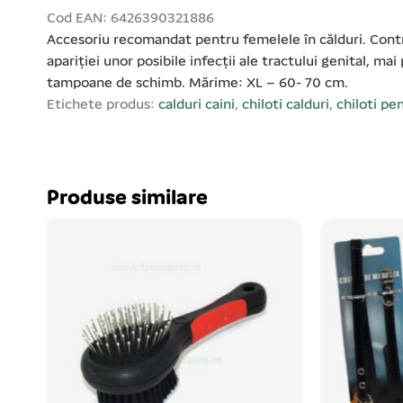
Cod EAN: 6426390321886
Accesoriu recomandat pentru femelele în călduri. Contri
apariției unor posibile infecții ale tractului genital, m
tampoane de schimb. Mărime: XL – 60- 70 cm.
Etichete produs:
calduri caini
,
chiloti calduri
,
chiloti pe
Produse similare