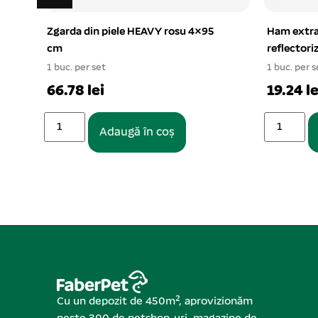
Ham extra tip C 20 mm
Zgarda pi
reflectorizant, M-L 4/set
1 buc. per s
1 buc. per set
32.22 le
19.24 lei
Adaugă în coș
Cu un depozit de 450m², aprovizionăm