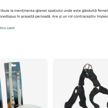
buie la menținerea igienei spațiului unde este găzduită femela
ai predispus în această perioadă. Are și un rol contraceptiv împi
ntru caini