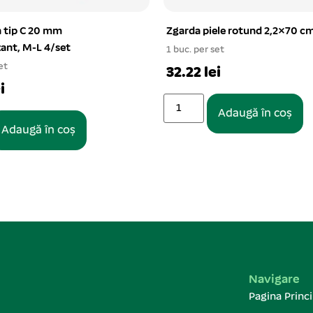
ele rotund 2,2×70 cm
Zgarda piele extratare cu cap
bombate 3,8×70 cm
et
1 buc. per set
i
38.31 lei
Adaugă în coș
Adaugă în coș
Navigare
Pagina Princi