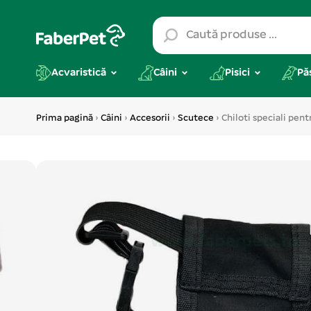
Acvaristică
Câini
Pisici
Pă
Prima pagină
›
Câini
›
Accesorii
›
Scutece
› Chiloti speciali pent