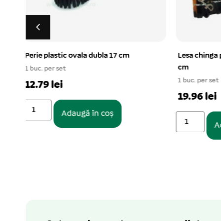
Lesa chinga piele cu zgarda 1,2*100
Ham ching
cm
1 buc. per s
1 buc. per set
14.66 le
19.96 lei
Adaugă în coș