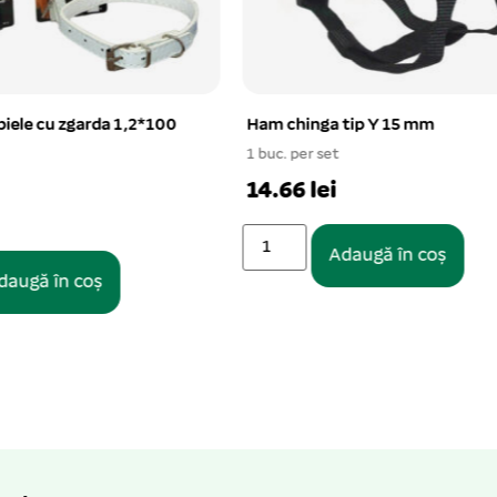
a tip Y 15 mm
Zgarda elastica piele cu orna
floare 1×30 cm
et
Pentru parteneri
i
Adaugă în coș