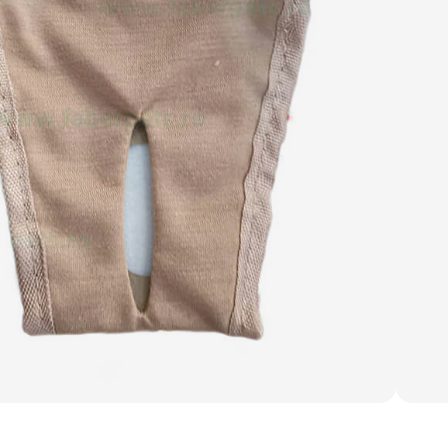
ni
,
Scutece