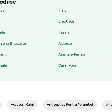
roduse
ică
Pisici
Electrice
iele
Păsări
ști și Broscuțe
Accesorii
hingi
Animale Fermă
male
Cai și Vaci
Accesorii Caini
Antiseptice Pentru Porumbei
Ant