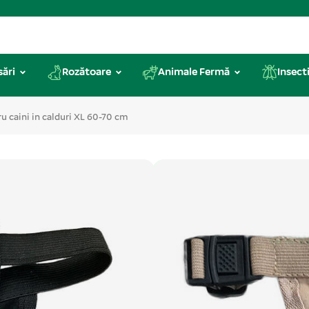
sări
Rozătoare
Animale Fermă
Insecti
ru caini in calduri XL 60-70 cm
Cod produs: CA166
Chiloti speciali 
70 cm
Accesoriu recomandat pentru fe
spațiului unde este găzduită fe
prevenirea apariției unor posibil