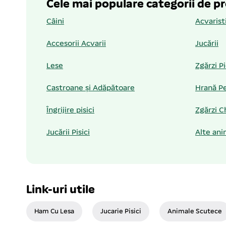
Cele mai populare categorii de p
Câini
Acvarist
Accesorii Acvarii
Jucării
Lese
Zgărzi P
Castroane și Adăpătoare
Hrană Pe
Îngrijire pisici
Zgărzi C
Jucării Pisici
Alte ani
Link-uri utile
Ham Cu Lesa
Jucarie Pisici
Animale Scutece