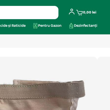
0,00
lei
cide și Raticide
Pentru Gazon
Dezinfectanți
pentru caini in calduri XL 60-
melele în călduri. Contribuie la menținerea igienei
mela. În același timp, protejează cățeaua prin
e infecții ale tractului genital, mai...
Citeste mai mult