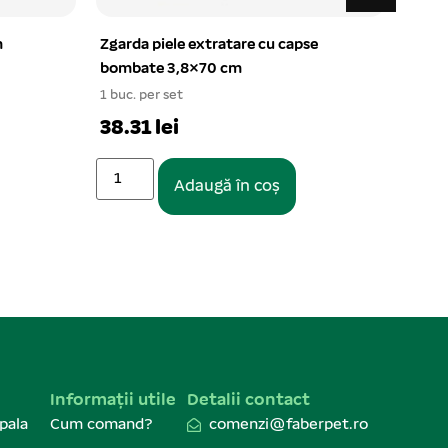
se
Haina fas captusita cu gluga si
Jucar
dunga M – 12# rosu
sune
1 buc. per set
1 buc.
48.41 lei
8.76
Stoc 
Adaugă în coș
Informații utile
Detalii contact
pala
Cum comand?
comenzi@faberpet.ro