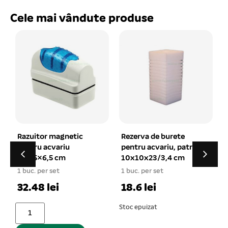
Cele mai vândute produse
ic
Rezerva de burete
FULGI VEGA pentru
pentru acvariu, patrat
pesti exotici, 1000 ml
10x10x23/3,4 cm
1 buc. per set
1 buc. per set
20.65 lei
18.6 lei
Stoc epuizat
Adaugă în coș