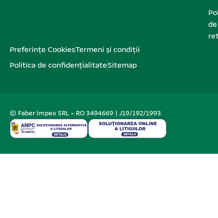
Pol
de
re
Preferințe Cookies
Termeni și condiții
Politica de confidențialitate
Sitemap
© Faber Impex SRL – RO 3494669 | J19/192/1993