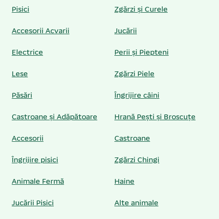
Pisici
Zgărzi și Curele
Accesorii Acvarii
Jucării
Electrice
Perii și Piepteni
Lese
Zgărzi Piele
Păsări
Îngrijire câini
Castroane și Adăpătoare
Hrană Pești și Broscuțe
Accesorii
Castroane
Îngrijire pisici
Zgărzi Chingi
Animale Fermă
Haine
Jucării Pisici
Alte animale