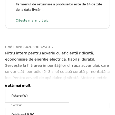
Termenul de returnare a produselor este de 14 de zile
de la data livrării.
Citeste mai mult aici
Cod EAN: 6426390325815
Filtru intern pentru acvariu cu eficiență ridicată,
economisire de energie electrică, fiabil și durabil.
Servește la filtrarea impurităților din apa acvariului, care
se vor clăti periodic (2- 3 zile) cu apă curată și montată la
loc. Pentru acvarii de apă dulce și sărată. Motor electric
submersibil sigilat. Cu performanțe excelente în lucrul
Arată mai mult
cu apă. Prinderea pe acvariu se realizează cu ajutorul
Putere (W)
ventuzelor. Ușor de utilizat și curățat. Putere
consumată: 18 W. Debit maxim: 1500 L/H. Total
1-20 W
submersibil. Conține cartuș cu burete. AC 220 V. Atenție!
Debit apă (L/h)