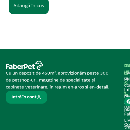
ș
Na
In
De
ut
Pa
Cu un depozit de 450m², aprovizionăm peste 300
C
Pr
de petshop-uri, magazine de specialitate și
co
cabinete veterinare, în regim en-gros și en-detail.
In
Me
Pa
Intră în cont
de
De
pl
Fa
Liv
Co
tr