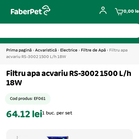
0,00
le
Prima pagină
›
Acvaristică
›
Electrice
›
Filtre de Apă
› Filtru apa
acvariu RS-3002 1500 L/h 18W
Filtru apa acvariu RS-3002 1500 L/h
18W
Cod produs: EF061
64.12 lei
1 buc. per set