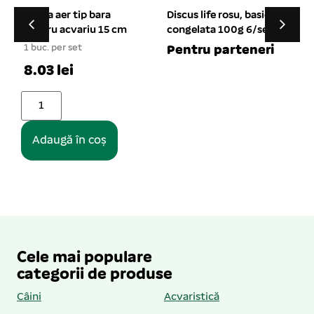
Discus life rosu, basic
Lampa acvariu
m
congelata 100g 6/set
exterior cu LED, L-600
18 W
Pentru parteneri
1 buc. per set
83.85 lei
Vezi opțiuni
Cele mai populare
categorii de produse
Câini
Acvaristică