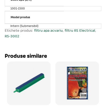
este interzis punerea în funcțiune în afara apei, pericol
de gripare!
1001-1500
Model produs
Intern (Submersibil)
Etichete produs:
filtru apa acvariu
,
filtru RS Electrical
,
RS-3002
Produse similare