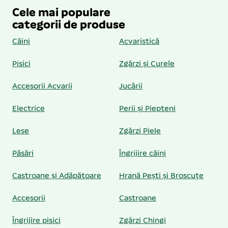
Cele mai populare
categorii de produse
Câini
Acvaristică
Pisici
Zgărzi și Curele
Accesorii Acvarii
Jucării
Electrice
Perii și Piepteni
Lese
Zgărzi Piele
Păsări
Îngrijire câini
Castroane și Adăpătoare
Hrană Pești și Broscuțe
Accesorii
Castroane
Îngrijire pisici
Zgărzi Chingi