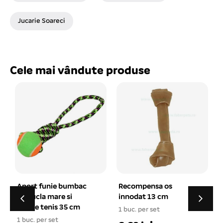
Jucarie Soareci
Cele mai vândute produse
Recompensa os
Geanta de transport
innodat 13 cm
animale extensibila S
32*20*22 cm
1 buc. per set
1
1 buc. per set