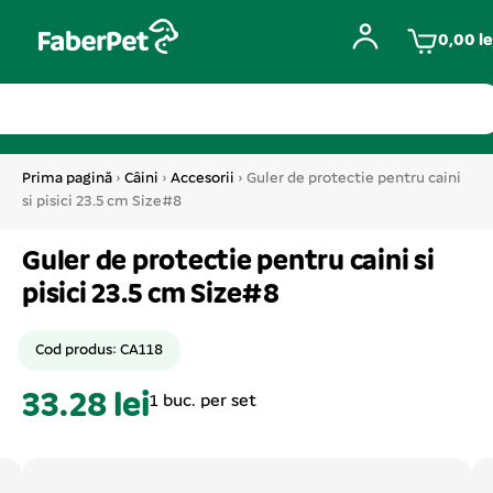
0,00
le
Prima pagină
›
Câini
›
Accesorii
› Guler de protectie pentru caini
si pisici 23.5 cm Size#8
Guler de protectie pentru caini si
pisici 23.5 cm Size#8
Cod produs: CA118
33.28 lei
1 buc. per set