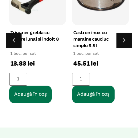
Castron inox cu
Adapator rozatoare cu
margine cauciuc
bila 500 ml
simplu 3.5 l
1 buc. per set
1 buc. per set
1
14.10 lei
45.51 lei
Adaugă în coș
Adaugă în coș