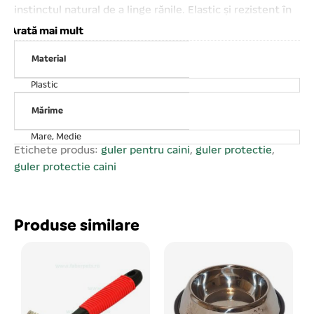
instinctul natural de a linge rănile. Elastic și rezistent în
toate condițiile. Sistem de închidere clasic – tip arici.
Arată mai mult
Fiecare mărime oferă posibilități diferite de ajustare a
Material
dimensiunilor. Dimensiuni: Lungime 23. 5 cm, Deschidere
33- 35 cm, Gât 12, 5- 14 cm
Plastic
Mărime
Mare, Medie
Etichete produs:
guler pentru caini
,
guler protectie
,
guler protectie caini
Produse similare