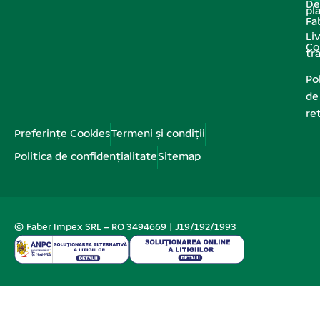
De
pl
Fa
Liv
Co
tr
Pol
de
re
Preferințe Cookies
Termeni și condiții
Politica de confidențialitate
Sitemap
© Faber Impex SRL – RO 3494669 | J19/192/1993