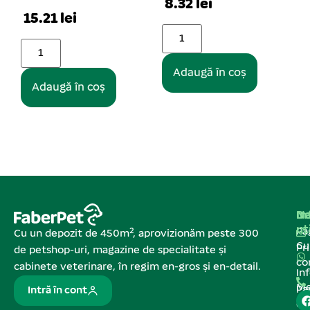
8.32 lei
90.41 lei
Adaugă în coș
Adaugă în coș
Na
In
De
ut
Pa
Cu un depozit de 450m², aprovizionăm peste 300
C
Pr
de petshop-uri, magazine de specialitate și
co
cabinete veterinare, în regim en-gros și en-detail.
In
Me
Pa
Intră în cont
de