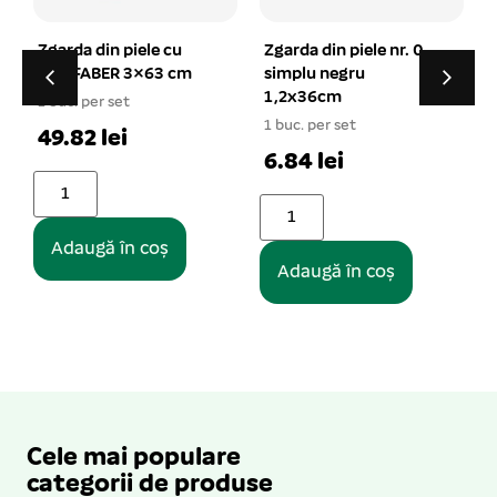
Zgarda din piele nr. 0
Trimmer grebla cu
simplu negru
gheare lungi si indoit 8
1,2x36cm
lame
1 buc. per set
1 buc. per set
6.84 lei
13.83 lei
Adaugă în coș
Adaugă în coș
Cele mai populare
categorii de produse