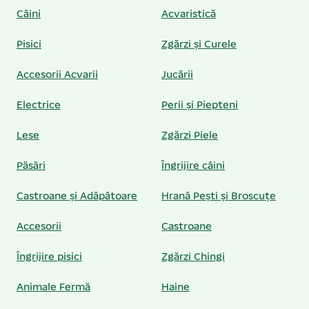
Câini
Acvaristică
Pisici
Zgărzi și Curele
Accesorii Acvarii
Jucării
Electrice
Perii și Piepteni
Lese
Zgărzi Piele
Păsări
Îngrijire câini
Castroane și Adăpătoare
Hrană Pești și Broscuțe
Accesorii
Castroane
Îngrijire pisici
Zgărzi Chingi
Animale Fermă
Haine