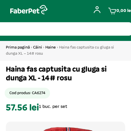
0,00
le
Prima pagină
›
Câini
›
Haine
› Haina fas captusita cu gluga si
dunga XL – 14# rosu
Haina fas captusita cu gluga si
dunga XL - 14# rosu
Cod produs: CA6274
57.56 lei
1 buc. per set