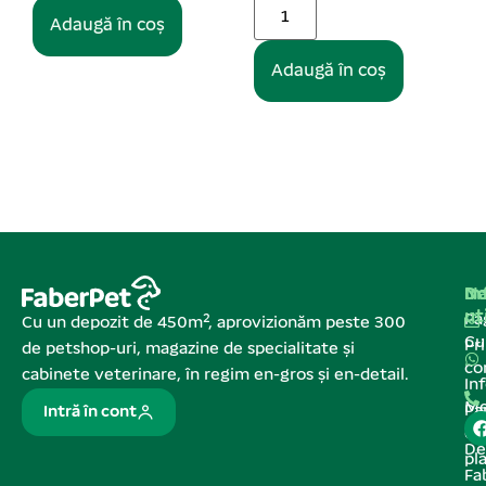
Adaugă în coș
Adaugă în coș
Na
In
De
ut
Pa
Cu un depozit de 450m², aprovizionăm peste 300
C
Pr
de petshop-uri, magazine de specialitate și
co
cabinete veterinare, în regim en-gros și en-detail.
In
Me
Pa
Intră în cont
de
De
pl
Fa