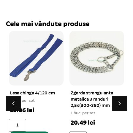
Cele mai vândute produse
 cm
Zgarda strangulanta
Covoras igienic
metalica 3 randuri
absorbant pentru
2,5x(300-380) mm
caini 60×60 cm
10/set
1 buc. per set
1 buc. per set
20.49 lei
18.56 lei