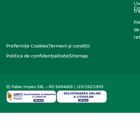
Liv
Co
tr
Pol
de
re
Preferințe Cookies
Termeni și condiții
Politica de confidențialitate
Sitemap
© Faber Impex SRL – RO 3494669 | J19/192/1993