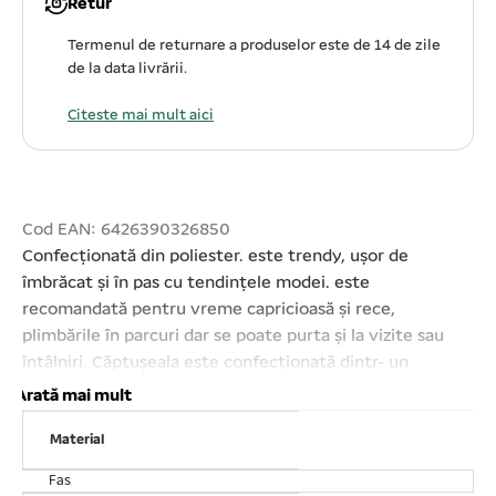
Retur
Termenul de returnare a produselor este de 14 de zile
de la data livrării.
Citeste mai mult aici
Cod EAN: 6426390326850
Confecționată din poliester. este trendy, ușor de
îmbrăcat și în pas cu tendințele modei. este
recomandată pentru vreme capricioasă și rece,
plimbările în parcuri dar se poate purta și la vizite sau
întâlniri. Căptușeala este confecționată dintr- un
material moale, confortabil și călduros. Ușor de îmbrăcat
Arată mai mult
și dezbrăcat cu ajutorul capselor. Design- ul oferă o
Material
senzație de confort sporit. A nu se folosi
înălbitori;Mărime: XL;Lungime spate: 16# – 40, 64 cm;
Fas