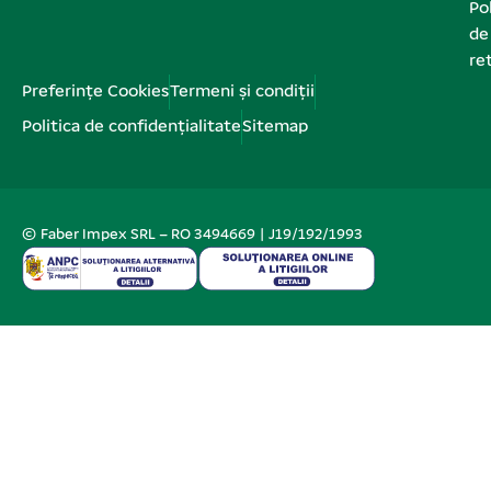
Pol
de
re
Preferințe Cookies
Termeni și condiții
Politica de confidențialitate
Sitemap
© Faber Impex SRL – RO 3494669 | J19/192/1993