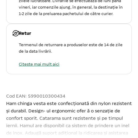
zilele lucratoare. Livrările se efectuează de luni pâna
vineri, iar comenzile ajung, în general, la destinație în
1-2 zile de la preluarea pachetului de către curier.
Retur
Termenul de returnare a produselor este de 14 de zile
de la data livrării.
Citeste mai mult aici
Cod EAN: 5990010300434
Ham chinga vesta este confecționată din nylon rezistent
și durabil. Design- ul ergonomic ofer ă o senzație de
confort sporit. Catarama sunt rezistente și pe timpul
iernii. Hamul are disponibil ca sistem de prindere un inel
de inox. Adaugă suport adițional la ridicarea și asistarea