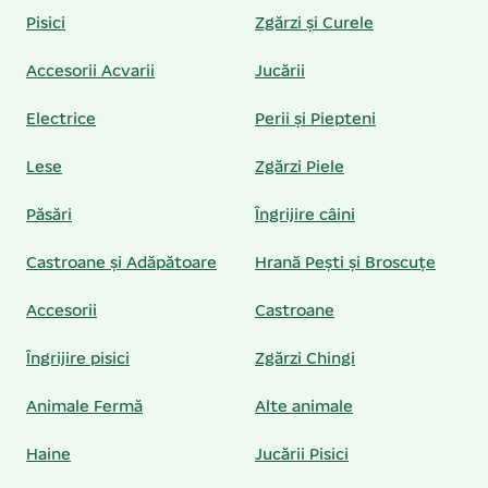
Pisici
Zgărzi și Curele
Accesorii Acvarii
Jucării
Electrice
Perii și Piepteni
Lese
Zgărzi Piele
Păsări
Îngrijire câini
Castroane și Adăpătoare
Hrană Pești și Broscuțe
Accesorii
Castroane
Îngrijire pisici
Zgărzi Chingi
Animale Fermă
Alte animale
Haine
Jucării Pisici