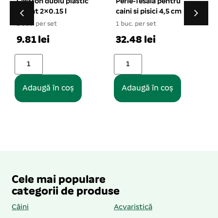
Perie-Tesala pentru
Scutece pentru
caini si pisici 4,5 cm
animale masculi S 12
buc
1 buc. per set
1
1 buc. per set
32.48 lei
32.22 lei
Adaugă în coș
Adaugă în coș
Cele mai populare
categorii de produse
Câini
Acvaristică