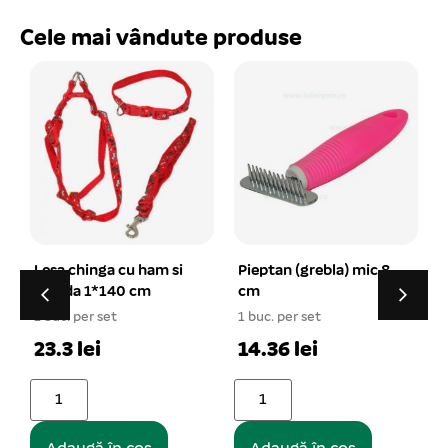
Cele mai vândute produse
Pieptan (grebla) mic 8
Culcus dreptunghiular
cm
imblanit 42*37*11 cm
marime M
1 buc. per set
1 buc. per set
1
14.36 lei
60.95 lei