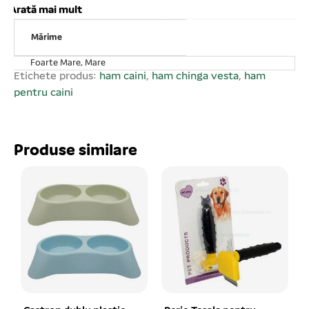
câinilor prin dispersarea greutății câinelui. Nu cauzează
Arată mai mult
iritații și nu afectează sănătatea animalelor. Reglabilă.
Mărime
Caracteristici: Circumferința corpului/trunchiului 41- 56
cm; Circumferința gâtului 34 cm;
Foarte Mare, Mare
Etichete produs:
ham caini
,
ham chinga vesta
,
ham
pentru caini
Produse similare