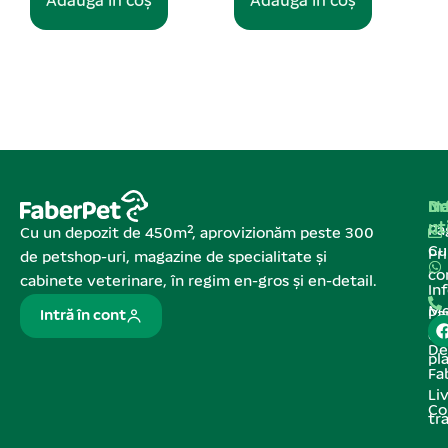
Adaugă în coș
Adaugă în coș
Na
In
De
ut
Pa
Cu un depozit de 450m², aprovizionăm peste 300
C
Pr
de petshop-uri, magazine de specialitate și
co
cabinete veterinare, în regim en-gros și en-detail.
In
Me
Pa
Intră în cont
de
De
pl
Fa
Liv
Co
tr