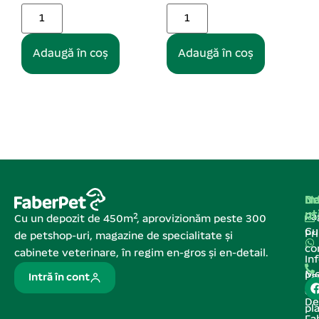
oș
Adaugă în coș
Adaugă în coș
Na
In
De
ut
Pa
Cu un depozit de 450m², aprovizionăm peste 300
C
Pr
de petshop-uri, magazine de specialitate și
co
cabinete veterinare, în regim en-gros și en-detail.
In
Me
Pa
Intră în cont
de
De
pl