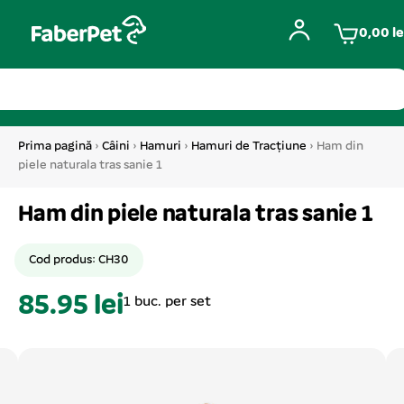
0,00
le
Prima pagină
›
Câini
›
Hamuri
›
Hamuri de Tracțiune
› Ham din
piele naturala tras sanie 1
Ham din piele naturala tras sanie 1
Cod produs: CH30
85.95 lei
1 buc. per set