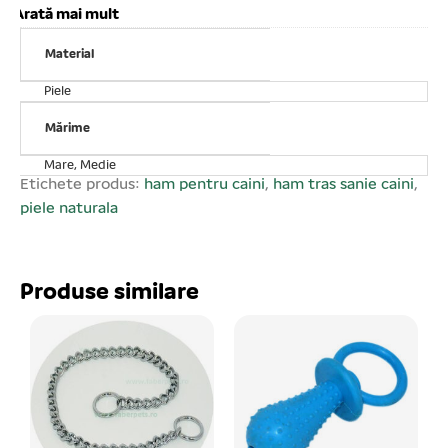
pentru câini de talie medie. Adaugă suport adițional la
Arată mai mult
ridicarea și asistarea câinilor prin dispersarea greutății
Material
câinelui. Nu cauzează iritații și nu afectează sănătatea
animalelor. Rezistentă. Reglabilă. Caracteristici:
Piele
Circumferința 56 – 62 cm
Mărime
Mare, Medie
Etichete produs:
ham pentru caini
,
ham tras sanie caini
,
piele naturala
Produse similare