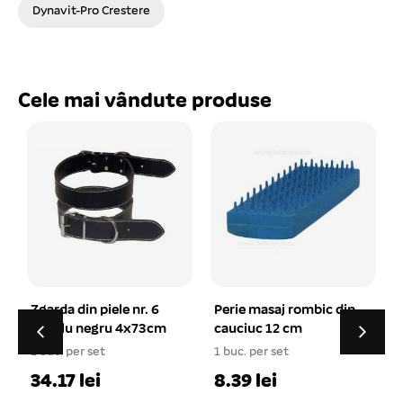
Dynavit-Pro Crestere
Cele mai vândute produse
 nr. 6
Perie masaj rombic din
Castron dublu plasti
4x73cm
cauciuc 12 cm
cu cauciuc
antiderapant 2×0.6 l
1 buc. per set
1 buc. per set
8.39 lei
27.84 lei