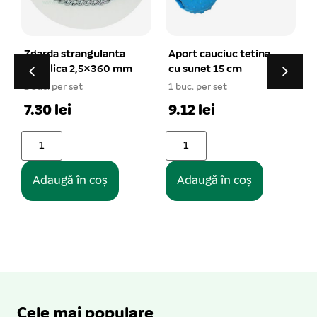
Aport cauciuc tetina
Zgarda din piele
m
cu sunet 15 cm
HEAVY negru 3.5×80
cm
1 buc. per set
1 buc. per set
9.12 lei
50.89 lei
Adaugă în coș
Adaugă în coș
Cele mai populare