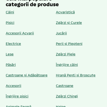
categorii de produse
Câini
Acvaristică
Pisici
Zgărzi și Curele
Accesorii Acvarii
Jucării
Electrice
Perii și Piepteni
Lese
Zgărzi Piele
Păsări
Îngrijire câini
Castroane și Adăpătoare
Hrană Pești și Broscuțe
Accesorii
Castroane
Îngrijire pisici
Zgărzi Chingi