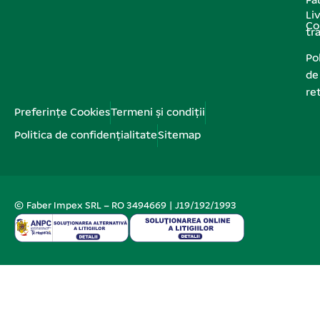
Fa
Liv
Co
tr
Pol
de
re
Preferințe Cookies
Termeni și condiții
Politica de confidențialitate
Sitemap
© Faber Impex SRL – RO 3494669 | J19/192/1993