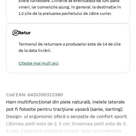
zilele lucratoare. Livrările se efectuează de luni pâna
vineri, iar comenzile ajung, în general, la destinație în
1-2 zile de la preluarea pachetului de către curier.
Retur
Termenul de returnare a produselor este de 14 de zile
de la data livrării.
Citeste mai mult aici
Cod EAN: 6426390315380
Ham multifuncțional din piele naturală, inelele laterale
pot fi folosite pentru tracţiune uşoară (sanie, karting).
Design- ul ergonomic oferă o senzație de confort sporit.
Lățimea pielii este de 2, 5 cm. Grosimea pielii este de 3,
5 mm. Cataramă metalică cromat. este recomandată