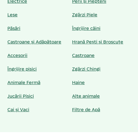
Electrice
Perii și Piepteni
Lese
Zgărzi Piele
Păsări
Îngrijire câini
Castroane și Adăpătoare
Hrană Pești și Broscuțe
Accesorii
Castroane
Îngrijire pisici
Zgărzi Chingi
Animale Fermă
Haine
Jucării Pisici
Alte animale
Cai și Vaci
Filtre de Apă