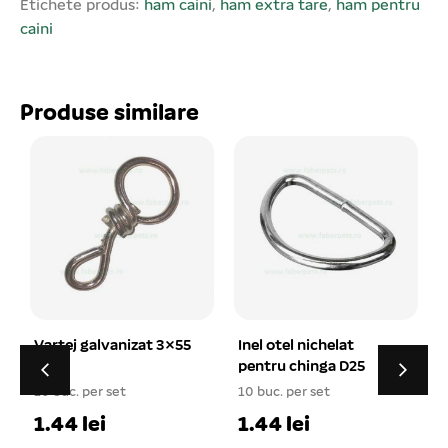
asistarea câinilor prin dispersarea
Etichete produs:
ham caini
,
ham extra tare
,
ham pentru
greutății câinelui.
caini
Nu cauzează iritații și nu afectează
sănătatea animalelor.
Rezistentă.
Produse similare
Reglabilă.
Caracteristici: S-M: 42-60 cm Se vinde ambalat câte 4
buc/set! Prețul afișat este per buc!
5
Inel otel nichelat
Zgarda piele cu tinte
pentru chinga D25
ascutite 4×70 cm
10 buc. per set
1 buc. per set
1.44 lei
26.92 lei