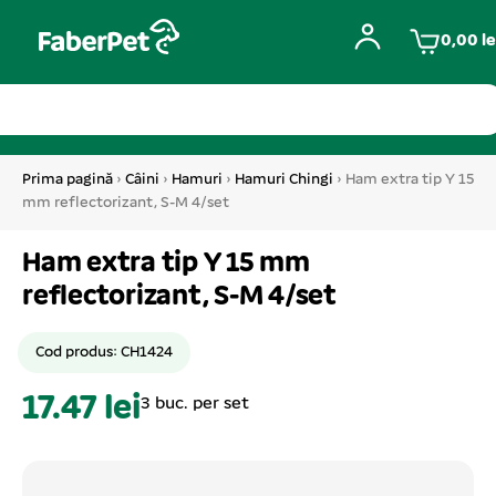
0,00
le
Prima pagină
›
Câini
›
Hamuri
›
Hamuri Chingi
› Ham extra tip Y 15
mm reflectorizant, S-M 4/set
Ham extra tip Y 15 mm
reflectorizant, S-M 4/set
Cod produs: CH1424
17.47 lei
3 buc. per set