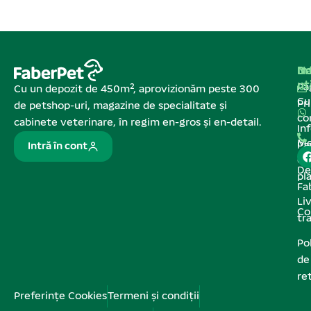
Na
In
De
ut
Pa
Cu un depozit de 450m², aprovizionăm peste 300
C
Pr
de petshop-uri, magazine de specialitate și
co
cabinete veterinare, în regim en-gros și en-detail.
In
Me
Pa
Intră în cont
de
De
pl
Fa
Liv
Co
tr
Pol
de
re
Preferințe Cookies
Termeni și condiții