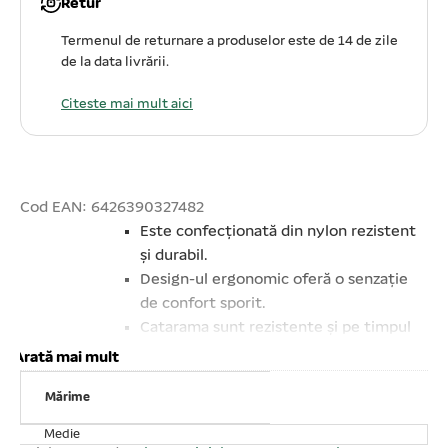
Retur
Termenul de returnare a produselor este de 14 de zile
de la data livrării.
Citeste mai mult aici
Cod EAN: 6426390327482
Este confecționată din nylon rezistent
și durabil.
Design-ul ergonomic oferă o senzație
de confort sporit.
Catarama sunt rezistente și pe timpul
iernii.
Arată mai mult
Este recomandată pentru câini de talie
Mărime
mica.
Adaugă suport adițional la ridicarea și
Medie