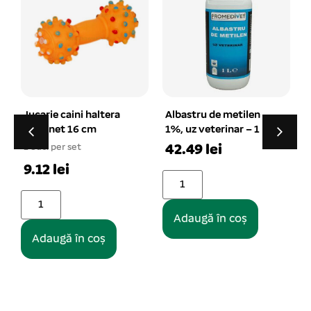
tera
Albastru de metilen
Culcus tip IGLOO
1%, uz veterinar – 1 L
captusit 43*43*44 c
size XL
42.49 lei
1 buc. per set
101.16 lei
Adaugă în coș
ș
Adaugă în coș