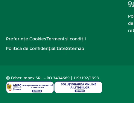
Co
tr
Pol
de
re
Preferințe Cookies
Termeni și condiții
Politica de confidențialitate
Sitemap
© Faber Impex SRL – RO 3494669 | J19/192/1993