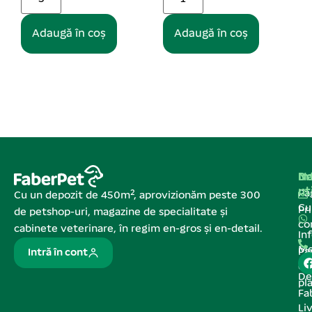
Adaugă în coș
Adaugă în coș
Na
In
De
ut
Pa
Cu un depozit de 450m², aprovizionăm peste 300
C
Pr
de petshop-uri, magazine de specialitate și
co
cabinete veterinare, în regim en-gros și en-detail.
In
Me
Pa
Intră în cont
de
De
pl
Fa
Liv