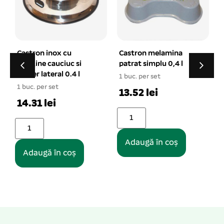
Castron melamina
Herba-Top Entero
patrat simplu 0,4 l
Suspensie pt caini 150
ml
1 buc. per set
24.57 lei
1
13.52 lei
Adaugă în coș
Adaugă în coș