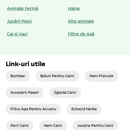
Animale Fermă
Haine
Jucării Pisici
Alte animale
Cai și Vaci
Filtre de Apă
Link-uri utile
Bumbac
Boluri Pentru Caini
Ham Pisicute
Accesorii Pasari
Zgarda Caini
Filtru Apa Pentru Acvariu
Ectocid Herba
Perii Caini
Ham Caini
Jucarie Pentru Caini