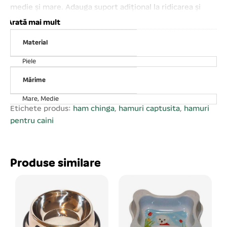
medie și mare. Adauga suport adițional la ridicarea și
asistarea câinilor prin dispersarea greutății câinelui. Nu
Arată mai mult
cauzează iritații și nu afectează sănătatea animalelor.
Material
Rezistentă. Reglabilă. Caracteristici: M/L 69- 80 cm
Piele
Mărime
Mare, Medie
Etichete produs:
ham chinga
,
hamuri captusita
,
hamuri
pentru caini
Produse similare