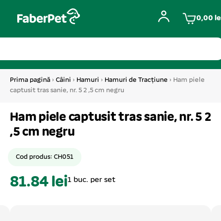
0,00
le
Prima pagină
›
Câini
›
Hamuri
›
Hamuri de Tracțiune
› Ham piele
captusit tras sanie, nr. 5 2 ,5 cm negru
Ham piele captusit tras sanie, nr. 5 2
,5 cm negru
Cod produs: CH051
81.84 lei
1 buc. per set