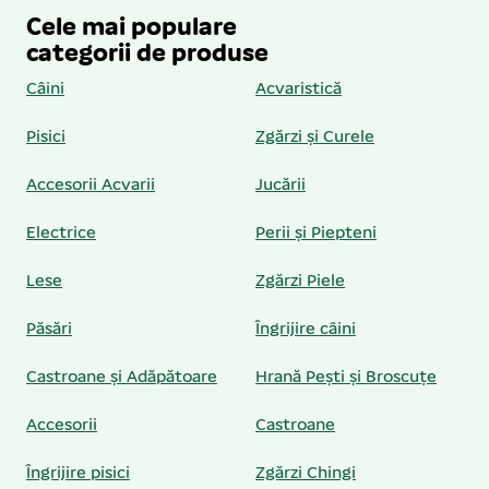
Cele mai populare
categorii de produse
Câini
Acvaristică
Pisici
Zgărzi și Curele
Accesorii Acvarii
Jucării
Electrice
Perii și Piepteni
Lese
Zgărzi Piele
Păsări
Îngrijire câini
Castroane și Adăpătoare
Hrană Pești și Broscuțe
Accesorii
Castroane
Îngrijire pisici
Zgărzi Chingi