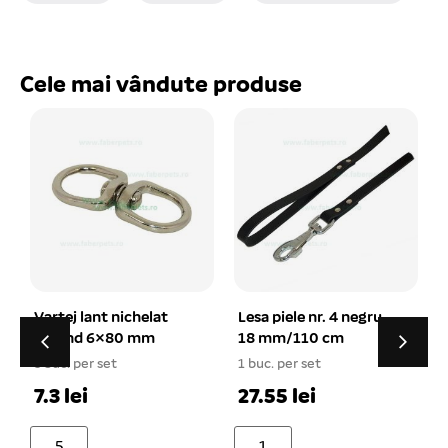
Cele mai vândute produse
Lesa piele nr. 4 negru
Zgarda forta dresaj
18 mm/110 cm
pentru caini 44-58
cm/3.5 mm x 9 zale
1 buc. per set
1
1 buc. per set
27.55 lei
30.86 lei