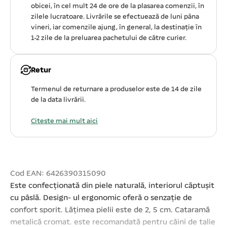
obicei, în cel mult 24 de ore de la plasarea comenzii, în
zilele lucratoare. Livrările se efectuează de luni pâna
vineri, iar comenzile ajung, în general, la destinație în
1-2 zile de la preluarea pachetului de către curier.
Retur
Termenul de returnare a produselor este de 14 de zile
de la data livrării.
Citeste mai mult aici
Cod EAN: 6426390315090
Este confecționată din piele naturală, interiorul căptușit
cu pâslă. Design- ul ergonomic oferă o senzație de
confort sporit. Lățimea pielii este de 2, 5 cm. Cataramă
metalică cromat. este recomandată pentru câini de talie