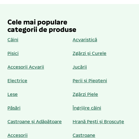
Cele mai populare
categorii de produse
Câini
Acvaristică
Pisici
Zgărzi și Curele
Accesorii Acvarii
Jucării
Electrice
Perii și Piepteni
Lese
Zgărzi Piele
Păsări
Îngrijire câini
Castroane și Adăpătoare
Hrană Pești și Broscuțe
Accesorii
Castroane