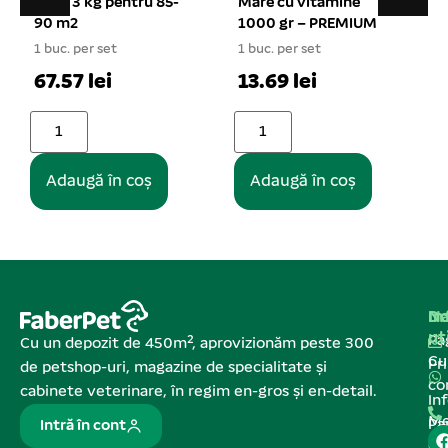
Mare cu vitamine
cauciucat simplu 26-
1000 gr – PREMIUM
30 nr. 3
1 buc. per set
1 buc. per set
13.69 lei
39.58 lei
Adaugă în coș
Adaugă în coș
Na
In
De
ut
Pa
Cu un depozit de 450m², aprovizionăm peste 300
C
Pr
de petshop-uri, magazine de specialitate și
co
cabinete veterinare, în regim en-gros și en-detail.
In
Me
Pa
Intră în cont
de