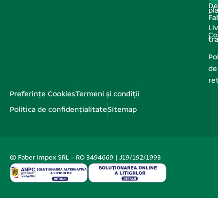
De
pl
Fa
Liv
Co
tr
Pol
de
re
Preferințe Cookies
Termeni și condiții
Politica de confidențialitate
Sitemap
© Faber Impex SRL – RO 3494669 | J19/192/1993