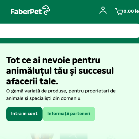
0,00
le
Tot ce ai nevoie pentru
animăluțul tău și succesul
afacerii tale.
O gamă variată de produse, pentru proprietari de
animale și specialiști din domeniu.
Intră în cont
Informații parteneri