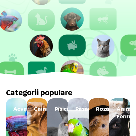
Categorii populare
Acvaristică
Câini
Pisici
Păsări
Rozătoare
Anima
Fermă