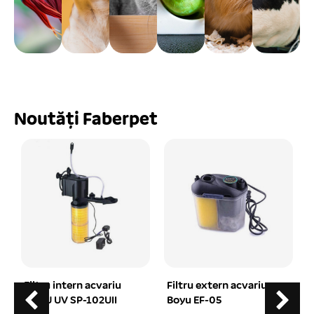
Noutăți Faberpet
Filtru intern acvariu
Filtru extern acvariu
BOYU UV SP-102UII
Boyu EF-05