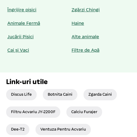
Îngrijire pisici
Zgărzi Chingi
Animale Fermă
Haine
Jucării Pisici
Alte animale
Cai și Vaci
Filtre de Apă
Link-uri utile
Discus Life
Botnita Caini
Zgarda Caini
Filtru Acvariu JY-2200F
Calciu Furajer
Dee-T2
Ventuza Pentru Acvariu