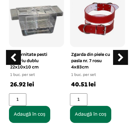
Maternitate pesti
Zgarda din piele cu
acvariu dublu
pasla nr. 7 rosu
22x10x10 cm
4x83cm
1 buc. per set
1 buc. per set
1
26.92 lei
40.51 lei
Adaugă în coș
Adaugă în coș