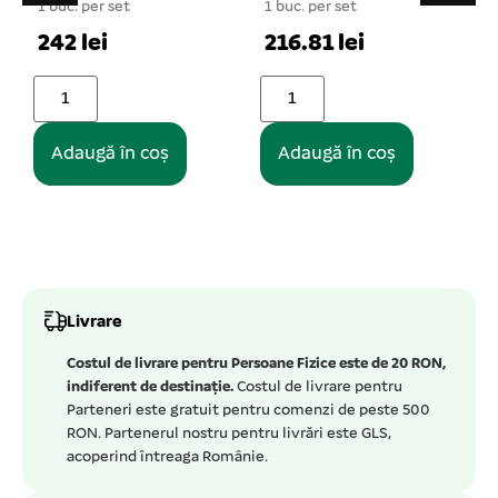
1 buc. per set
1 buc. per set
1
242 lei
216.81 lei
Adaugă în coș
Adaugă în coș
Livrare
Costul de livrare pentru Persoane Fizice este de 20 RON,
indiferent de destinație.
Costul de livrare pentru
Parteneri este gratuit pentru comenzi de peste 500
RON. Partenerul nostru pentru livrări este GLS,
acoperind întreaga Românie.