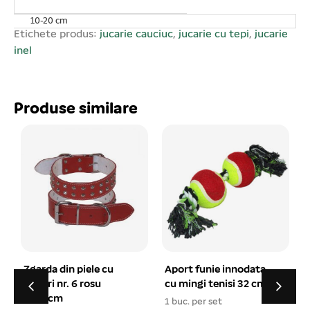
10-20 cm
Etichete produs:
jucarie cauciuc
,
jucarie cu tepi
,
jucarie
inel
Produse similare
Aport funie innodata
Castron dublu plastic
cu mingi tenisi 32 cm
oval 2×0.18 l
1 buc. per set
1 buc. per set