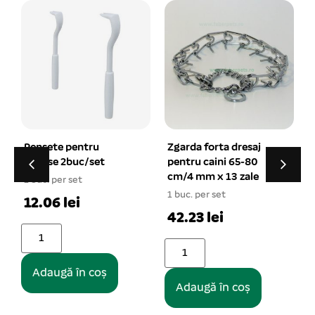
u
Zgarda forta dresaj
Tesala cu dinti densi 
et
pentru caini 65-80
maner cauciuc +
cm/4 mm x 13 zale
pieptan 12 cm
1 buc. per set
1 buc. per set
42.23 lei
17.47 lei
oș
Adaugă în coș
Adaugă în coș