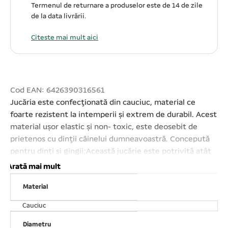
Termenul de returnare a produselor este de 14 de zile
de la data livrării.
Citeste mai mult aici
Cod EAN: 6426390316561
Jucăria este confecţionată din cauciuc, material ce
foarte rezistent la intemperii şi extrem de durabil. Acest
material uşor elastic şi non- toxic, este deosebit de
prietenos cu dinţii câinelui dumneavoastră. Concepută
pentru dinți și gingii;Această jucărie este potrivită atât
pentru jocurile pe uscat, cât şi în apă, deoarece jucăria
Arată mai mult
este plutitoare. Potrivită pentru toate vârstele, de la
Material
căţeluşi la seniori. Diametru: 12 cm.
Cauciuc
Diametru