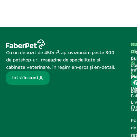
Na
In
De
ut
Pa
Cu un depozit de 450m², aprovizionăm peste 300
C
Pr
de petshop-uri, magazine de specialitate și
co
cabinete veterinare, în regim en-gros și en-detail.
In
Me
Pa
Intră în cont
de
De
pl
Fa
Liv
Co
tr
Pol
de
re