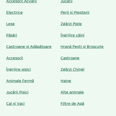
Accesorii Acvarii
Jucării
Electrice
Perii și Piepteni
Lese
Zgărzi Piele
Păsări
Îngrijire câini
Castroane și Adăpătoare
Hrană Pești și Broscuțe
Accesorii
Castroane
Îngrijire pisici
Zgărzi Chingi
Animale Fermă
Haine
Jucării Pisici
Alte animale
Cai și Vaci
Filtre de Apă