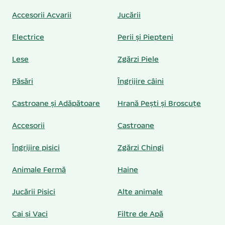
Accesorii Acvarii
Jucării
Electrice
Perii și Piepteni
Lese
Zgărzi Piele
Păsări
Îngrijire câini
Castroane și Adăpătoare
Hrană Pești și Broscuțe
Accesorii
Castroane
Îngrijire pisici
Zgărzi Chingi
Animale Fermă
Haine
Jucării Pisici
Alte animale
Cai și Vaci
Filtre de Apă