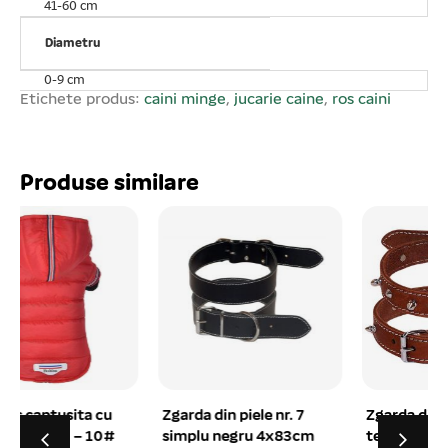
41-60 cm
regulat și înlocuiți- l în cazul în care este deteriorat sau îi
lipsesc piese pentru a evita o eventuală rănire a
Diametru
animalului de companie.
0-9 cm
Etichete produs:
caini minge
,
jucarie caine
,
ros caini
Produse similare
Zgarda din piele nr. 7
Zgarda din piele cu
simplu negru 4x83cm
tepi FABER 3×63 cm