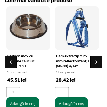
Cele mai vândute produse
Ham extra tip Y 25
Lesa piele nr. 3 rosu 16
mm reflectorizant, L
mm/110 cm
(68-88) 4/set
1 buc. per set
1 buc. per set
1
21.99 lei
28.42 lei
Adaugă în coș
Adaugă în coș