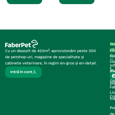
Na
In
De
ut
Pa
Cu un depozit de 450m², aprovizionăm peste 300
C
Pr
de petshop-uri, magazine de specialitate și
co
cabinete veterinare, în regim en-gros și en-detail.
In
Me
Pa
Intră în cont
de
De
pl
Fa
Liv
Co
tr
Pol
de