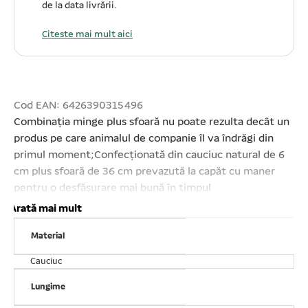
de la data livrării.
Citeste mai mult aici
Cod EAN: 6426390315496
Combinația minge plus sfoară nu poate rezulta decât un
produs pe care animalul de companie îl va îndrăgi din
primul moment;Confecționată din cauciuc natural de 6
cm plus sfoară de 36 cm prevazută la capăt cu maner
pentru o desfășurare mai bună în timpul
jocului;Stimulează interesul animalului; Câinilor le place
Arată mai mult
să alerge, să prindă și să aducă jucăriile. Jucăria este
Material
recomandată tuturor câinilor activi și dornici de exerciții
în aer liber;Ușor de igienizat. Diametru minge: 6
Cauciuc
cm;Lungime sfoară: 36 cm;Atenție! Ca în cazul oricărui
alt produs, este important să vă supravegheați animalul
Lungime
de companie în timpul jocului. Verificați produsul în mod