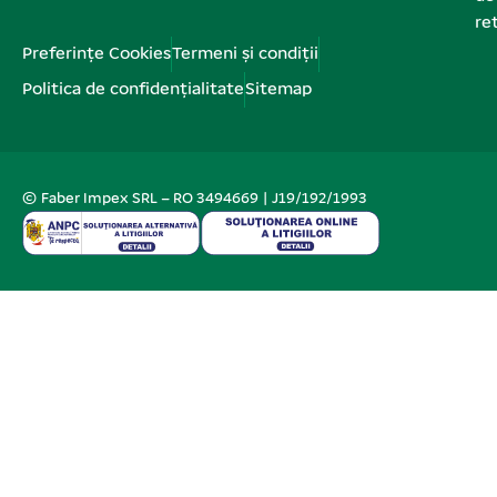
re
Preferințe Cookies
Termeni și condiții
Politica de confidențialitate
Sitemap
© Faber Impex SRL – RO 3494669 | J19/192/1993