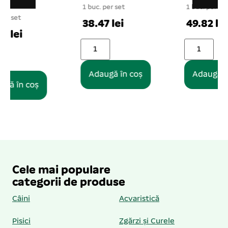
1 buc. per set
1 buc. per set
1
38.47 lei
49.82 lei
Adaugă în coș
Adaugă în coș
Cele mai populare
categorii de produse
Câini
Acvaristică
Pisici
Zgărzi și Curele