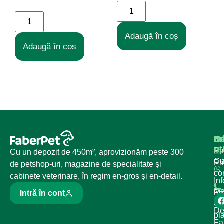
Adaugă în coș
Adaugă în coș
Na
In
De
ut
Pa
Cu un depozit de 450m², aprovizionăm peste 300
C
Pr
de petshop-uri, magazine de specialitate și
co
cabinete veterinare, în regim en-gros și en-detail.
Inf
Me
Pa
Intră în cont
de
De
pl
Fa