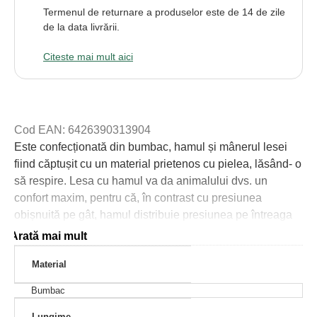
Termenul de returnare a produselor este de 14 de zile
de la data livrării.
Citeste mai mult aici
Cod EAN: 6426390313904
Este confecționată din bumbac, hamul și mânerul lesei
fiind căptușit cu un material prietenos cu pielea, lăsând- o
să respire. Lesa cu hamul va da animalului dvs. un
confort maxim, pentru că, în contrast cu presiunea
obișnuită pe gât, hamul distribuie presiunea pe întreaga
lungime. Lesa poate fi detașată cu ajutorul carabinei
Arată mai mult
metalice detașabile. Hamul este ușor de îmbrăcat, lesa
Material
ușor de prins, iar veți avea un control mai bun asupra
cățelului. Bretelele hamului sunt ajustabile, ceea ce va
Bumbac
permite să le adaptați în mod ideal la dimensiunea
câinelui, astfel încât acestea să nu fie prea libere sau
Lungime