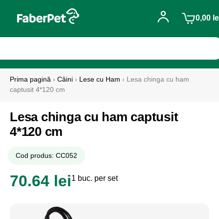
0,00
le
Prima pagină
›
Câini
›
Lese cu Ham
› Lesa chinga cu ham
captusit 4*120 cm
Lesa chinga cu ham captusit
4*120 cm
Cod produs: CC052
70.64 lei
1 buc. per set