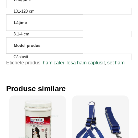
prea strâns fixat. Dimensiuni lesă: lățime 4 cm și
101-120 cm
lungimea lesei 120 cm.
Lățime
3.1-4 cm
Model produs
Căptușit
Etichete produs:
ham catei
,
lesa ham captusit
,
set ham
Produse similare