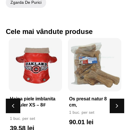
Zgarda De Purici
Cele mai vândute produse
a
Os presat natur 8
Tesala-perie cu dinti
cm,
plastic 12 cm
1 buc. per set
1 buc. per set
90.01 lei
12.68 lei