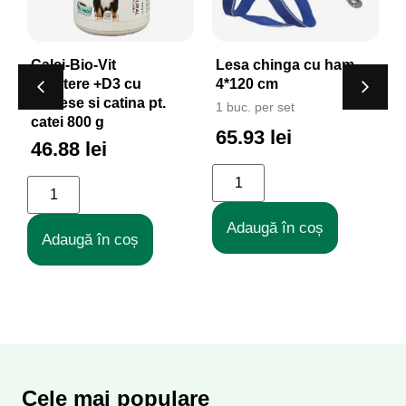
Lesa chinga cu ham
Lesa lant metalic 3,5
4*120 cm
mm x 80 cm
1 buc. per set
1 buc. per set
65.93 lei
19.96 lei
Adaugă în coș
Adaugă în coș
Cele mai populare