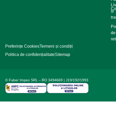
Li
Co
și
tr
Pol
de
ret
Preferințe Cookies
Termeni și condiții
Politica de confidențialitate
Sitemap
© Faber Impex SRL – RO 3494669 | J19/192/1993