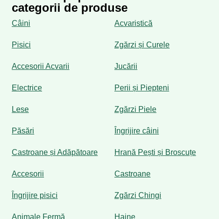
categorii de produse
Câini
Acvaristică
Pisici
Zgărzi și Curele
Accesorii Acvarii
Jucării
Electrice
Perii și Piepteni
Lese
Zgărzi Piele
Păsări
Îngrijire câini
Castroane și Adăpătoare
Hrană Pești și Broscuțe
Accesorii
Castroane
Îngrijire pisici
Zgărzi Chingi
Animale Fermă
Haine