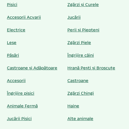
Pisici
Zgărzi și Curele
Accesorii Acvarii
Jucării
Electrice
Perii și Piepteni
Lese
Zgărzi Piele
Păsări
Îngrijire câini
Castroane și Adăpătoare
Hrană Pești și Broscuțe
Accesorii
Castroane
Îngrijire pisici
Zgărzi Chingi
Animale Fermă
Haine
Jucării Pisici
Alte animale