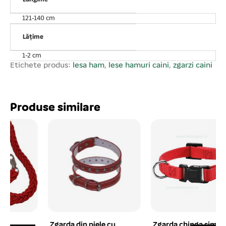
câinelui, astfel încât acestea să nu fie prea libere sau
prea strâns fixat. Dimensiuni lesă: lățime 1, 5 cm și
121-140 cm
lungime 120 cm. Dimensiuni ham: lățime 10- 15 cm,
lungime 14- 22 cm. Lungimea maximă desfășurată a
Lățime
zgărzii este de 40 cm. Disponibilă amestecat în diferite
1-2 cm
culori în set. IMPORTANT: Acest produs este disponibil în
Etichete produs:
lesa ham
,
lese hamuri caini
,
zgarzi caini
diverse culori, așadar nu putem garanta livrarea unei
anumite culori. Se vinde ambalat câte 6 buc/set! Prețul
afișat este per buc!
Produse similare
Zgarda din piele cu
Zgarda chinga simpla