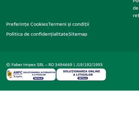
Pol
de
re
Preferințe Cookies
Termeni și condiții
Politica de confidențialitate
Sitemap
© Faber Impex SRL – RO 3494669 | J19/192/1993