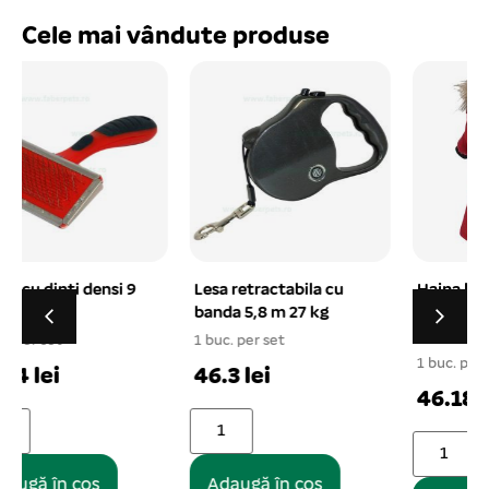
Cele mai vândute produse
Lesa retractabila cu
Haina bumbac
banda 5,8 m 27 kg
captusita cu gluga XS
– 8# rosu
1 buc. per set
1
1 buc. per set
46.3 lei
46.18 lei
Adaugă în coș