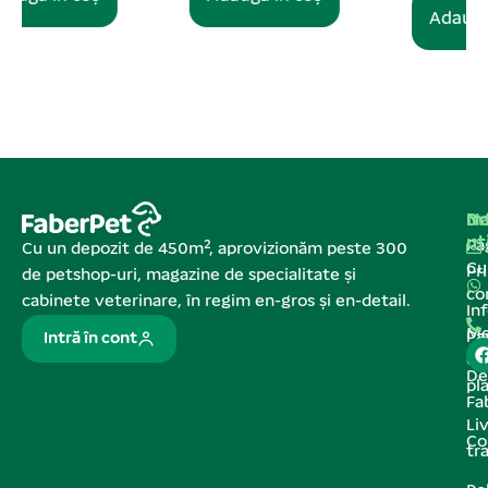
Adaugă în coș
Na
In
De
ut
Pa
Cu un depozit de 450m², aprovizionăm peste 300
C
Pr
de petshop-uri, magazine de specialitate și
co
cabinete veterinare, în regim en-gros și en-detail.
In
Me
Pa
Intră în cont
de
De
pl
Fa
Liv
Co
tr