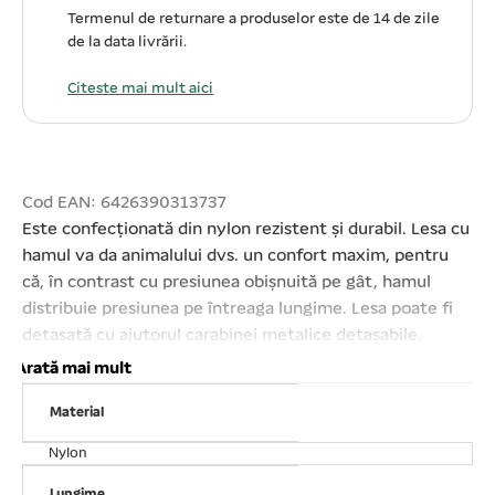
Termenul de returnare a produselor este de 14 de zile
de la data livrării.
Citeste mai mult aici
Cod EAN: 6426390313737
Este confecționată din nylon rezistent și durabil. Lesa cu
hamul va da animalului dvs. un confort maxim, pentru
că, în contrast cu presiunea obișnuită pe gât, hamul
distribuie presiunea pe întreaga lungime. Lesa poate fi
detașată cu ajutorul carabinei metalice detașabile.
Zgarda poate fi dimensionată în funcție de dimensiunea
Arată mai mult
gâtului câinelui. Hamul este ușor de îmbrăcat, lesa ușor
Material
de prins, iar veți avea un control mai bun asupra
cățelului. Bretelele hamului sunt ajustabile, ceea ce va
Nylon
permite să le adaptați în mod ideal la dimensiunea
Lungime