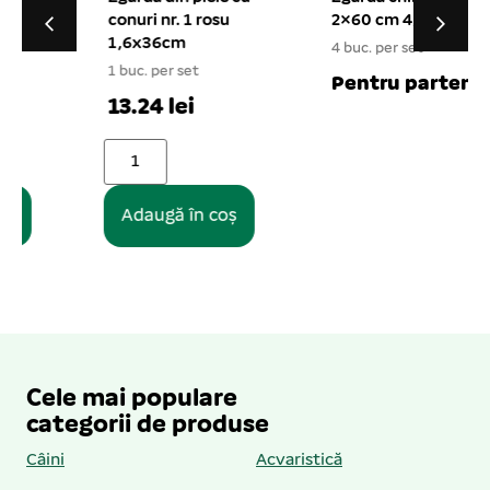
conuri nr. 1 rosu
2×60 cm 4/set
1,6x36cm
4 buc. per set
1 buc. per set
1
Pentru parteneri
13.24 lei
Adaugă în coș
Cele mai populare
categorii de produse
Câini
Acvaristică