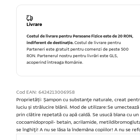
Livrare
Costul de livrare pentru Persoane Fizice este de 20 RON,
indiferent de destinație.
Costul de livrare pentru
Parteneri este gratuit pentru comenzi de peste 500
RON. Partenerul nostru pentru livrări este GLS,
acoperind întreaga Românie.
Cod EAN: 6424213006958
Proprietăți: Şampon cu substanţe naturale, creat pentru î
luciu şi strălucire blănii. Mod de utilizare:Se umectea
prin clătire repetată cu apă caldă. Se usucă blana cu un
cocoamidopropil- betain, acrilamide, metildibromoglutar
se înghiţi! A nu se lăsa la îndemâna copiilor! A nu se re