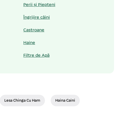
Perii și Piepteni
Îngrijire câini
Castroane
Haine
Filtre de Apă
Lesa Chinga Cu Ham
Haina Caini