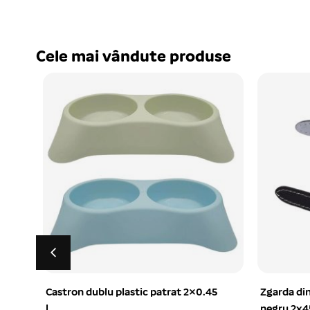
Cele mai vândute produse
Castron dublu plastic patrat 2×0.45
Zgarda din piele c
l
negru 2x45cm