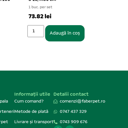
1 buc. per set
1 buc. per set
73.82 lei
20.79 lei
Adaugă în coș
A
Informații utile
Detalii contact
pala
Cum comand?
comenzi@faberpet.ro
rteneri
Metode de plată
0747 437 329
rpet
Livrare și transport
0743 909 676