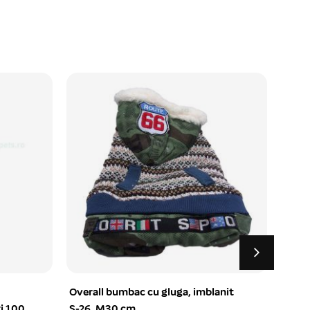
Overall bumbac cu gluga, imblanit
Castron mel
S-26, M30 cm
l