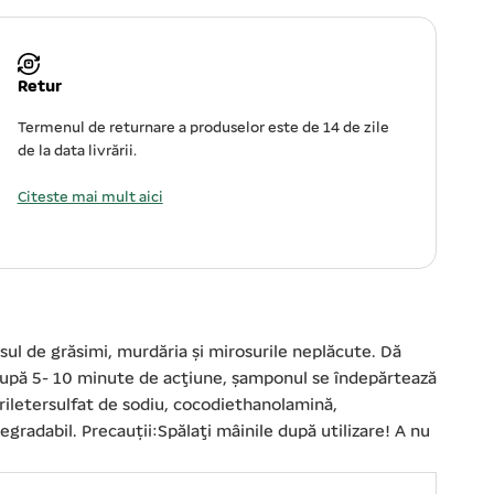
Retur
Termenul de returnare a produselor este de 14 de zile
de la data livrării.
Citeste mai mult aici
cesul de grăsimi, murdăria şi mirosurile neplăcute. Dă
. După 5- 10 minute de acţiune, şamponul se îndepărtează
uriletersulfat de sodiu, cocodiethanolamină,
radabil. Precauții:Spălaţi mâinile după utilizare! A nu