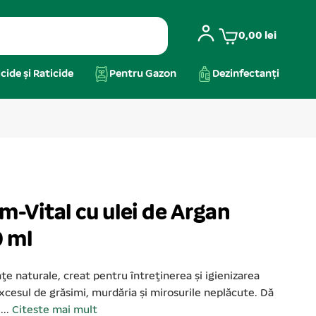
0,00
lei
cide și Raticide
Pentru Gazon
Dezinfectanți
Vital cu ulei de Argan
0 ml
e naturale, creat pentru întreţinerea şi igienizarea
ră excesul de grăsimi, murdăria şi mirosurile neplăcute. Dă
...
Citeste mai mult