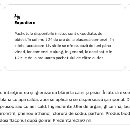
Expediere
Pachetele disponibile în stoc sunt expediate, de
obicei, în cel mult 24 de ore de la plasarea comenzii, în
zilele lucratoare. Livrările se efectuează de luni pâna
vineri, iar comenzile ajung, în general, la destinație în
1-2 zile de la preluarea pachetului de către curier.
ntreţinerea şi igienizarea blănii la câini şi pisici. Înlătură ex
ză blana cu apă caldă, apoi se aplică şi se dispersează şamponul
 prosop sau cu aer cald. Ingrediente:Ulei de argan, glicerină, la
onitril, phenoxiethanol, clorură de sodiu, parfum. Produs biodeg
folosi flaconul după golire! Prezentare:250 ml