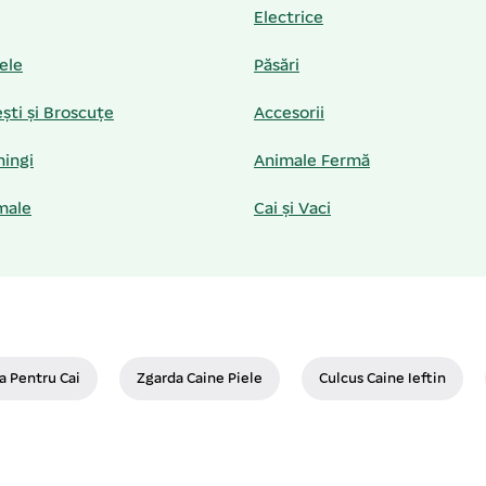
Electrice
iele
Păsări
ști și Broscuțe
Accesorii
hingi
Animale Fermă
male
Cai și Vaci
a Pentru Cai
Zgarda Caine Piele
Culcus Caine Ieftin