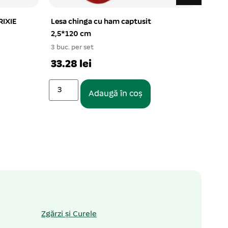
m captusit
Zgarda chinga cu dunga textil 1×30
cm
1 buc. per set
10.03 lei
 în coș
Adaugă în coș
Zgărzi și Curele