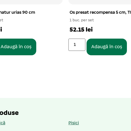
Os presat recompensa 5 cm, TRIXIE
Lesa chinga cu ha
2,5*120 cm
1 buc. per set
3 buc. per set
52.15 lei
33.28 lei
Adaugă în coș
Adaugă
roduse
ică
Pisici