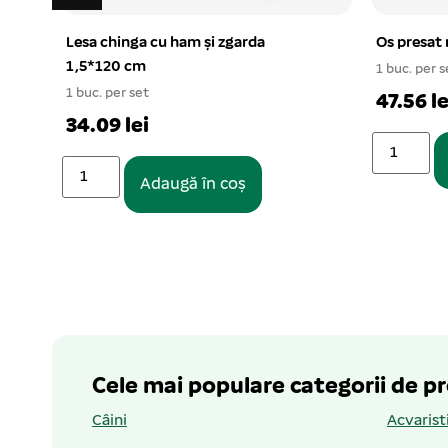
zgarda
Os presat natur urias 90 cm
1 buc. per set
47.56 lei
Adaugă în coș
coș
Cele mai populare categorii de p
Câini
Acvarist