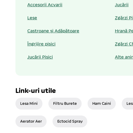
Accesorii Acvarii
Jucării
Lese
Zgărzi P
Castroane și Adăpătoare
Hrană Pe
Îngrijire pisici
Zgărzi C
Jucării Pisici
Alte ani
Link-uri utile
Lesa Mini
Filtru Burete
Ham Caini
Les
Aerator Aer
Ectocid Spray