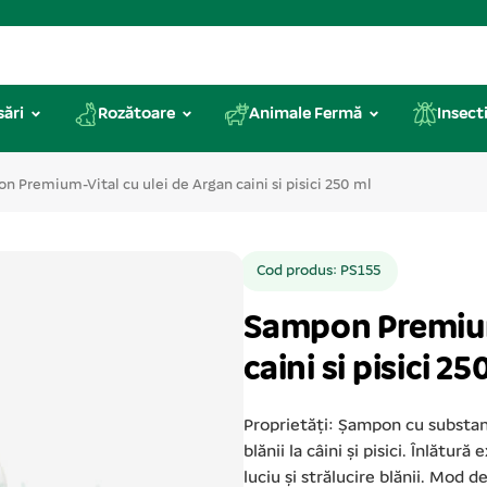
sări
Rozătoare
Animale Fermă
Insecti
n Premium-Vital cu ulei de Argan caini si pisici 250 ml
Cod produs: PS155
Sampon Premium-
caini si pisici 25
Proprietăți: Şampon cu substanţ
blănii la câini şi pisici. Înlătu
luciu şi strălucire blănii. Mod de