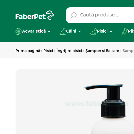
Acvaristică
Câini
Pisici
Pă
Prima pagină
›
Pisici
›
Îngrijire pisici
›
Șampon și Balsam
› Sampo