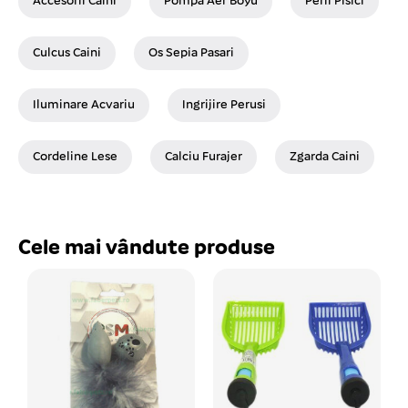
Accesorii Caini
Pompa Aer Boyu
Perii Pisici
Culcus Caini
Os Sepia Pasari
Iluminare Acvariu
Ingrijire Perusi
Cordeline Lese
Calciu Furajer
Zgarda Caini
Cele mai vândute produse