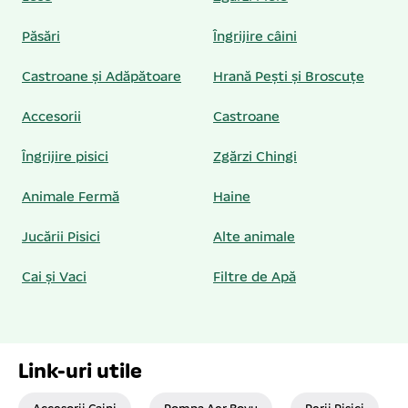
Păsări
Îngrijire câini
Castroane și Adăpătoare
Hrană Pești și Broscuțe
Accesorii
Castroane
Îngrijire pisici
Zgărzi Chingi
Animale Fermă
Haine
Jucării Pisici
Alte animale
Cai și Vaci
Filtre de Apă
Link-uri utile