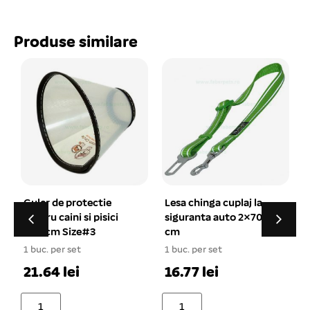
Produse similare
Lesa chinga cuplaj la
Zgarda chinga
siguranta auto 2×70
reflectorizanta 1×23-
cm
30 cm
1 buc. per set
Pentru parteneri
16.77 lei