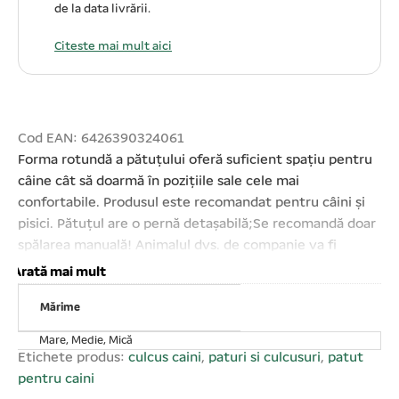
de la data livrării.
Citeste mai mult aici
Cod EAN: 6426390324061
Forma rotundă a pătuțului oferă suficient spațiu pentru
câine cât să doarmă în pozițiile sale cele mai
confortabile. Produsul este recomandat pentru câini și
pisici. Pătuțul are o pernă detașabilă;Se recomandă doar
spălarea manuală! Animalul dvs. de companie va fi
mulțumit de această decizie! Compoziție: Exterior,
Arată mai mult
interior și pernuțe: 100% poliester;Dimensiuni: S:
Mărime
45*45*13 cm, M: 54*54*13 cm, L: 62*62*13 cm
IMPORTANT: Acest produs este disponibil în diverse
Mare, Medie, Mică
culori, așadar nu putem garanta livrarea unei anumite
Etichete produs:
culcus caini
,
paturi si culcusuri
,
patut
culori. Se vinde ambalat câte 3 buc/set! Prețul afișat
pentru caini
este per set!