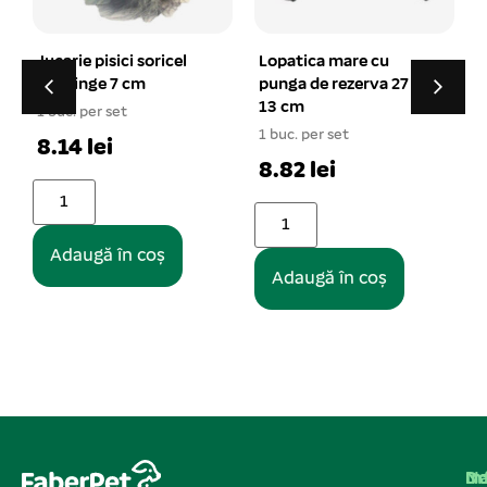
el
Lopatica mare cu
Haina fas captusita cu
punga de rezerva 27 x
gluga si dunga L – 14#
13 cm
rosu
1 buc. per set
1 buc. per set
8.82 lei
52.33 lei
Adaugă în coș
Adaugă în coș
Na
In
De