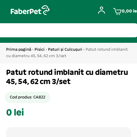
0,00
le
Prima pagină
›
Pisici
›
Paturi și Culcușuri
› Patut rotund imblanit
cu diametru 45, 54, 62 cm 3/set
Patut rotund imblanit cu diametru
45, 54, 62 cm 3/set
Cod produs: CA822
0 lei