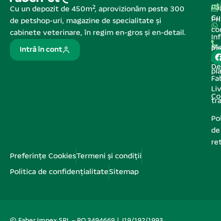
ut
Pa
Cu un depozit de 450m², aprovizionăm peste 300
C
Pr
de petshop-uri, magazine de specialitate și
co
cabinete veterinare, în regim en-gros și en-detail.
In
Me
Pa
Intră în cont
de
De
pl
Fa
Liv
Co
tr
Pol
de
re
Preferințe Cookies
Termeni și condiții
Politica de confidențialitate
Sitemap
© Faber Impex SRL – RO 3494669 | J19/192/1993