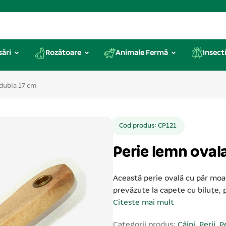
sări
Rozătoare
Animale Fermă
Insecti
 dubla 17 cm
Cod produs: CP121
Perie lemn oval
Această perie ovală cu păr moale
prevăzute la capete cu biluțe, p
Citeste mai mult
Categorii produs:
Câini
,
Perii
,
P