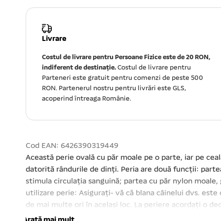
Livrare
Costul de livrare pentru Persoane Fizice este de 20 RON,
indiferent de destinație.
Costul de livrare pentru
Parteneri este gratuit pentru comenzi de peste 500
RON. Partenerul nostru pentru livrări este GLS,
acoperind întreaga Românie.
Cod EAN: 6426390319449
Această perie ovală cu păr moale pe o parte, iar pe ceal
datorită rândurile de dinți. Peria are două funcții: part
stimula circulația sanguină; partea cu păr nylon moale,
utilizare perie: Asigurați- vă că blana câinelui dvs. este 
de mai multe ori în același loc. La periere acordați o de
repetată poate irita pielea. Dacă remarcați o iritare sau î
Arată mai mult