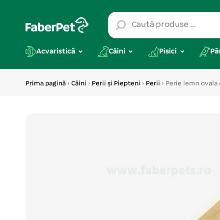
Acvaristică
Câini
Pisici
Pă
Prima pagină
›
Câini
›
Perii și Piepteni
›
Perii
› Perie lemn ovala