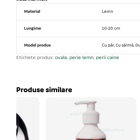
periei – 5 cm. Lungimea periei – 17 cm.
Material
Lemn
Lungime
10-20 cm
Model produs
Cu păr, Cu sârmă, D
Etichete produs:
ovala
,
perie lemn
,
perii caine
Produse similare