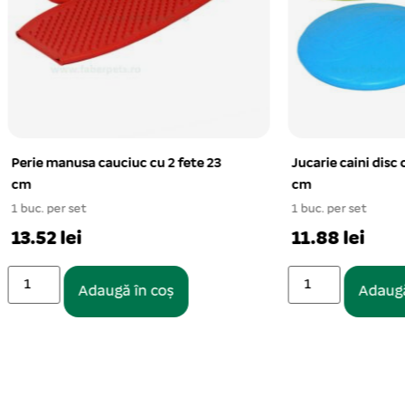
sa cauciuc cu 2 fete 23
Jucarie caini disc cauciuc Fris
cm
et
1 buc. per set
i
11.88 lei
Adaugă în coș
Adaugă în coș