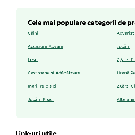
Cele mai populare categorii de p
Câini
Acvarist
Accesorii Acvarii
Jucării
Lese
Zgărzi P
Castroane și Adăpătoare
Hrană Pe
Îngrijire pisici
Zgărzi C
Jucării Pisici
Alte ani
Link-uri utile