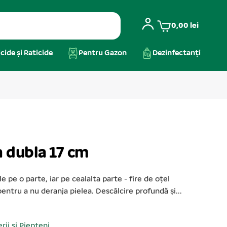
0,00
lei
cide și Raticide
Pentru Gazon
Dezinfectanți
a dubla 17 cm
 pe o parte, iar pe cealalta parte - fire de oțel
entru a nu deranja pielea. Descâlcire profundă și...
erii și Piepteni