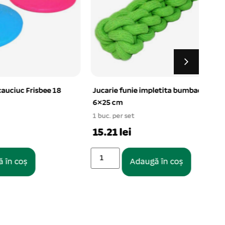
bee 18
Jucarie funie impletita bumbac
Piept
6×25 cm
11 c
1 buc. per set
1 buc.
15.21 lei
19.9
Adaugă în coș