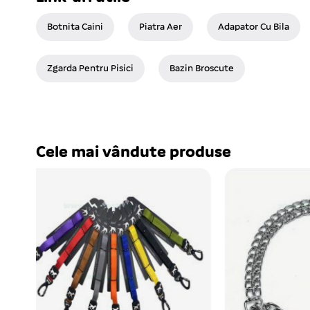
Botnita Caini
Piatra Aer
Adapator Cu Bila
Zgarda Pentru Pisici
Bazin Broscute
Cele mai vândute produse