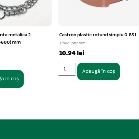
astic rotund simplu 0.85 l
Spray ECTOCID NATURAL
antiparazitar caini, pisici pasa
et
ml
i
16.33 lei
Adaugă în coș
Adaugă în coș