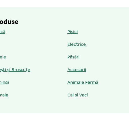
roduse
ică
Pisici
Electrice
iele
Păsări
ști și Broscuțe
Accesorii
hingi
Animale Fermă
male
Cai și Vaci