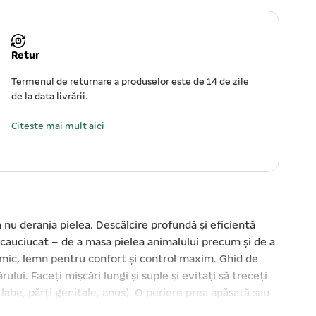
Retur
Termenul de returnare a produselor este de 14 de zile
de la data livrării.
Citeste mai mult aici
 nu deranja pielea. Descâlcire profundă și eficientă
at cauciucat – de a masa pielea animalului precum și de a
nomic, lemn pentru confort și control maxim. Ghid de
ului. Faceți mișcări lungi și suple și evitați să treceți
 labe, părți genitale, anus). O periere prea apăsată sau
sprijiniți pe animal atunci când îl pieptănați. Lățimea