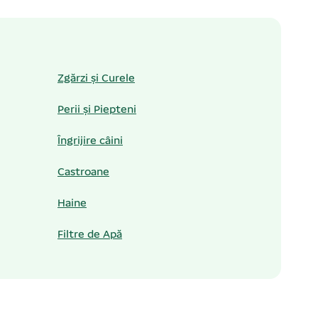
Zgărzi și Curele
Perii și Piepteni
Îngrijire câini
Castroane
Haine
Filtre de Apă