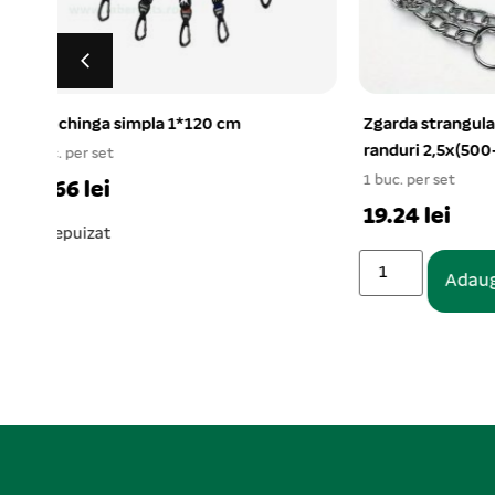
Zgarda strangulanta metalica 2
Castron pl
randuri 2,5x(500-600) mm
1 buc. per s
1 buc. per set
10.94 le
19.24 lei
Adaugă în coș