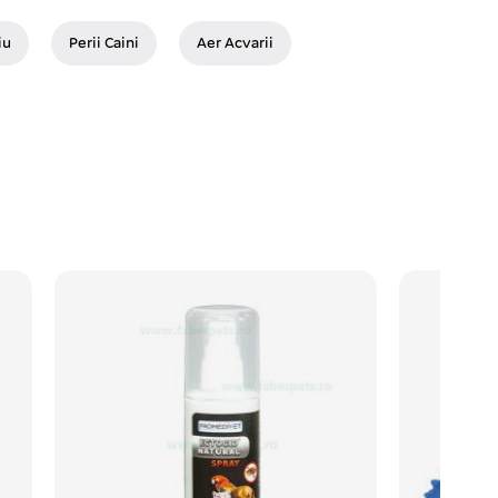
iu
Perii Caini
Aer Acvarii