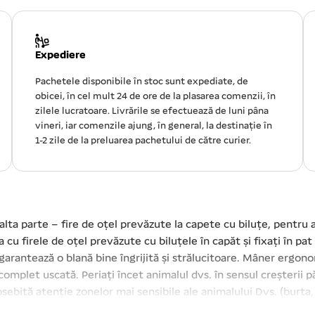
Expediere
Pachetele disponibile în stoc sunt expediate, de
obicei, în cel mult 24 de ore de la plasarea comenzii, în
zilele lucratoare. Livrările se efectuează de luni pâna
vineri, iar comenzile ajung, în general, la destinație în
1-2 zile de la preluarea pachetului de către curier.
alta parte – fire de oțel prevăzute la capete cu biluțe, pentru a
ea cu firele de oțel prevăzute cu biluțele în capăt și fixați în p
 garantează o blană bine îngrijită și strălucitoare. Mâner ergo
complet uscată. Periați încet animalul dvs. în sensul creșterii păr
osebită atenție zonelor mai sensibile ale animalului Dvs. (burta,
nroșire a pielii încetați imediat să folosiți peria. Evitați să vă 