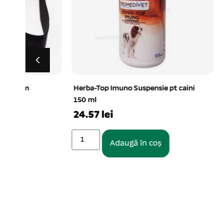
Herba-Top Imuno Suspensie pt caini
Perie manu
150 ml
cm
24.57 lei
1 buc. per s
13.52 le
Adaugă în coș