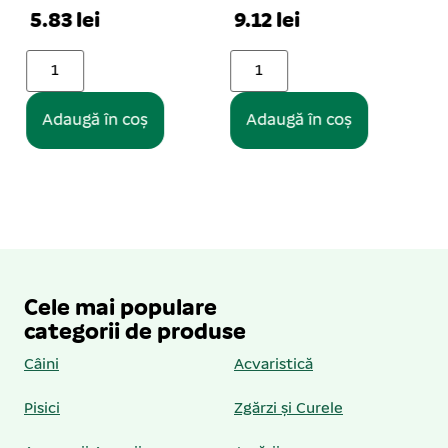
25 buc. per set
1
9.12 lei
4.07 lei
Adaugă în coș
Adaugă în coș
Cele mai populare
categorii de produse
Câini
Acvaristică
Pisici
Zgărzi și Curele