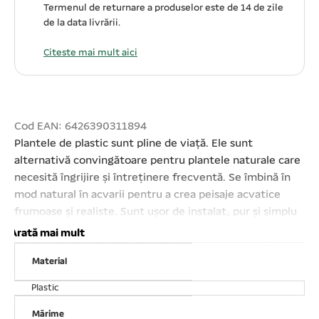
Termenul de returnare a produselor este de 14 de zile
de la data livrării.
Citeste mai mult aici
Cod EAN: 6426390311894
Plantele de plastic sunt pline de viață. Ele sunt
alternativă convingătoare pentru plantele naturale care
necesită îngrijire și întreținere frecventă. Se îmbină în
mod natural în acvarii pentru a crea peisaje acvatice
frumoase și realiste. Sunt ușor de instalat, pur și simplu
se îngroapă în baza de pietriș al acvariului. Fabricate în
Arată mai mult
siguranță, fără materiale plastice toxice, acestea nu
Material
dăunează apei din acvariu. Plantele sunt ușor de spălat.
Înălțimea plantei – 5 cm. Disponibil amestecat din
Plastic
diferite modele. Prețul afișat este per set!
Mărime