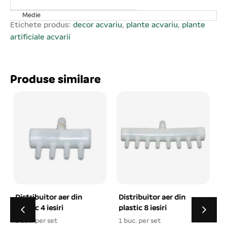
Medie
Etichete produs:
decor acvariu
,
plante acvariu
,
plante
artificiale acvarii
Produse similare
Distribuitor aer din
DAPHNIA ambalat
plastic 8 iesiri
pentru pesti exotici,
150 ml 25/set
1 buc. per set