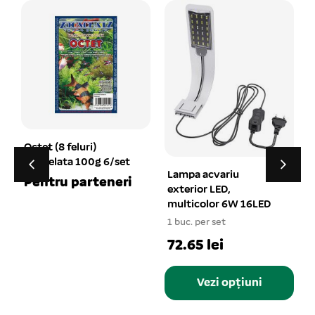
Radacina Mopani la
buc L 720-1100g
Lampa acvariu
1 buc. per set
exterior LED,
1
44.78 lei
multicolor 6W 16LED
1 buc. per set
72.65 lei
Adaugă în coș
Vezi opțiuni