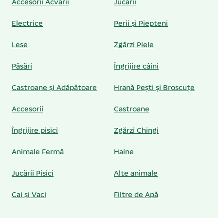
Accesorii Acvarii
Jucării
Electrice
Perii și Piepteni
Lese
Zgărzi Piele
Păsări
Îngrijire câini
Castroane și Adăpătoare
Hrană Pești și Broscuțe
Accesorii
Castroane
Îngrijire pisici
Zgărzi Chingi
Animale Fermă
Haine
Jucării Pisici
Alte animale
Cai și Vaci
Filtre de Apă