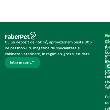
Na
In
De
ut
Pa
Cu un depozit de 450m², aprovizionăm peste 300
C
Pr
de petshop-uri, magazine de specialitate și
co
cabinete veterinare, în regim en-gros și en-detail.
In
Me
Pa
Intră în cont
de
De
pl
Fa
Liv
Co
tr
Pol
de
re