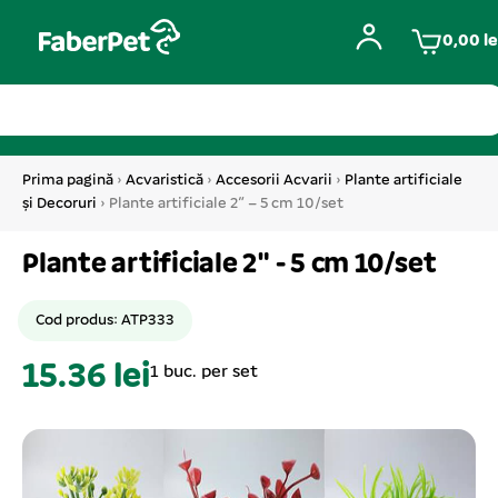
0,00
le
Prima pagină
›
Acvaristică
›
Accesorii Acvarii
›
Plante artificiale
și Decoruri
› Plante artificiale 2″ – 5 cm 10/set
Plante artificiale 2" - 5 cm 10/set
Cod produs: ATP333
15.36 lei
1 buc. per set