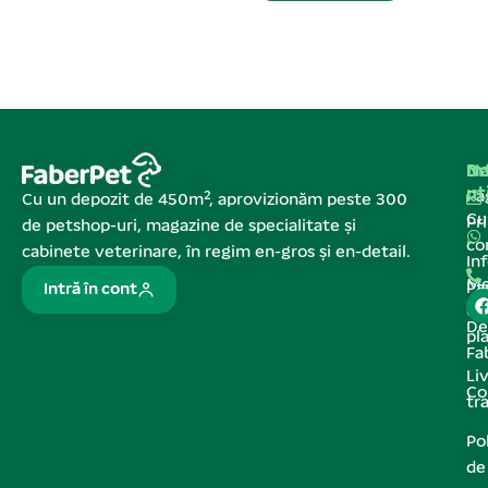
Na
In
De
ut
Pa
Cu un depozit de 450m², aprovizionăm peste 300
C
Pr
de petshop-uri, magazine de specialitate și
co
cabinete veterinare, în regim en-gros și en-detail.
In
Me
Pa
Intră în cont
de
De
pl
Fa
Liv
Co
tr
Pol
de