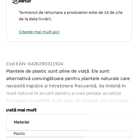
Retur
Termenul de returnare a produselor este de 14 de zile
de la data livrării.
Citeste mai mult aici
Cod EAN: 6426390311924
Plantele de plastic sunt pline de viață. Ele sunt
alternativă convingătoare pentru plantele naturale care
necesită îngrijire și întreținere frecventă. Se îmbină în
mod natural în acvarii pentru a crea peisaje acvatice
frumoase și realiste. Sunt ușor de instalat, pur și simplu
se îngroapă în baza de pietriș al acvariului. Accesorii
Arată mai mult
perfecte pentru orice tip de acvarii. Fabricate în
Material
siguranță, fără materiale plastice toxice, acestea nu
dăunează apei din acvariu. Plantele sunt ușor de spălat.
Plastic