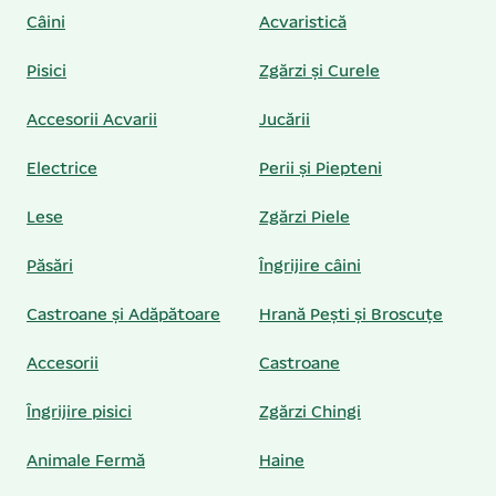
Câini
Acvaristică
Pisici
Zgărzi și Curele
Accesorii Acvarii
Jucării
Electrice
Perii și Piepteni
Lese
Zgărzi Piele
Păsări
Îngrijire câini
Castroane și Adăpătoare
Hrană Pești și Broscuțe
Accesorii
Castroane
Îngrijire pisici
Zgărzi Chingi
Animale Fermă
Haine