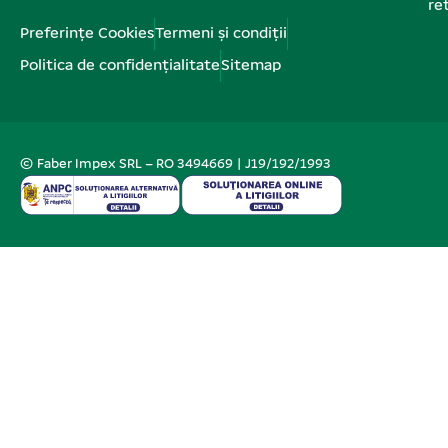
re
Preferințe Cookies
Termeni și condiții
Politica de confidențialitate
Sitemap
© Faber Impex SRL – RO 3494669 | J19/192/1993