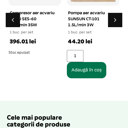
Pompa aer acvariu
Filtru apa acvariu RS-
SUNSUN CT-101
2004 1750 L/h 25W
1.5L/min 3W
1 buc. per set
1 buc. per set
79.05 lei
1
44.20 lei
Adaugă în coș
Adaugă în coș
Cele mai populare
categorii de produse