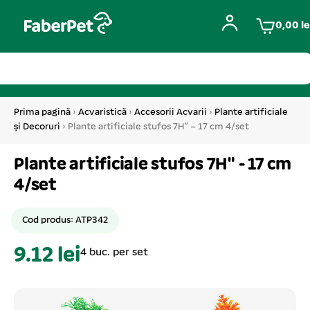
0,00
le
Prima pagină
›
Acvaristică
›
Accesorii Acvarii
›
Plante artificiale
și Decoruri
› Plante artificiale stufos 7H” – 17 cm 4/set
Plante artificiale stufos 7H" - 17 cm
4/set
Cod produs: ATP342
9.12 lei
4 buc. per set