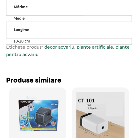
Înălțimea plantei – 17 cm. Disponibile amestecat din
diferite variante de plante. Se vinde câte 4 buc/set!
Mărime
Prețul afișat este la buc!
Medie
Lungime
10-20 cm
Etichete produs:
decor acvariu
,
plante artificiale
,
plante
pentru acvariu
Produse similare