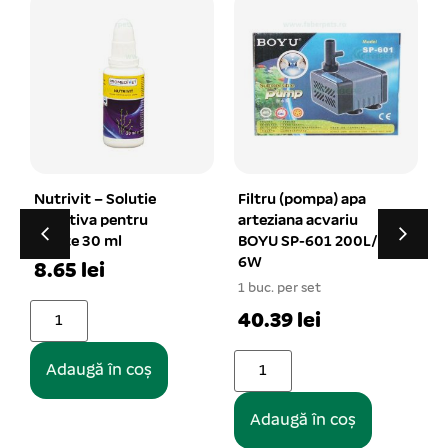
Filtru (pompa) apa
Bazin din plastic
arteziana acvariu
pentru testoase
BOYU SP-601 200L/h
35x25x10 cm
6W
1 buc. per set
1 buc. per set
27.84 lei
40.39 lei
Adaugă în coș
Adaugă în coș