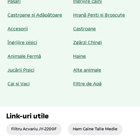
Păsări
Îngrijire câini
Castroane și Adăpătoare
Hrană Pești și Broscuțe
Accesorii
Castroane
Îngrijire pisici
Zgărzi Chingi
Animale Fermă
Haine
Jucării Pisici
Alte animale
Cai și Vaci
Filtre de Apă
Link-uri utile
Filtru Acvariu JY-2200F
Ham Caine Talie Medie