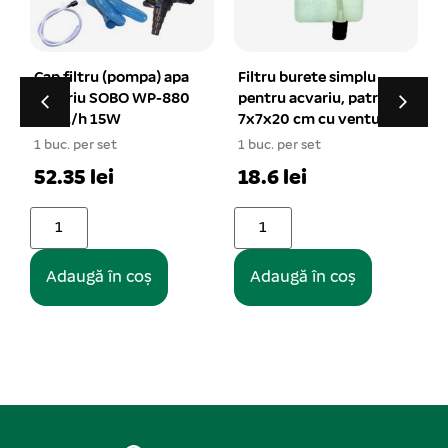
pa
Filtru burete simplu
Membrana compresor
80
pentru acvariu, patrat
ACQ-007, ACQ-908 45
7x7x20 cm cu ventuza
mm
1 buc. per set
1 buc. per set
18.6 lei
8.88 lei
Adaugă în coș
Adaugă în coș