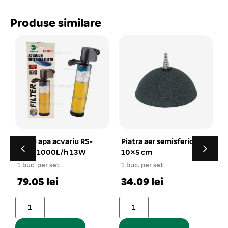
Produse similare
Piatra aer semisferic
DAPHNIA pentru pesti
10×5 cm
exotici, 1000 ml
1 buc. per set
1 buc. per set
34.09 lei
20.65 lei