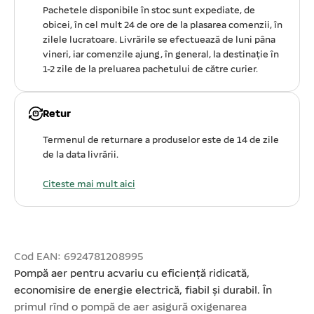
Pachetele disponibile în stoc sunt expediate, de
obicei, în cel mult 24 de ore de la plasarea comenzii, în
zilele lucratoare. Livrările se efectuează de luni pâna
vineri, iar comenzile ajung, în general, la destinație în
1-2 zile de la preluarea pachetului de către curier.
Retur
Termenul de returnare a produselor este de 14 de zile
de la data livrării.
Citeste mai mult aici
Cod EAN: 6924781208995
Pompă aer pentru acvariu cu eficiență ridicată,
economisire de energie electrică, fiabil și durabil. În
primul rînd o pompă de aer asigură oxigenarea