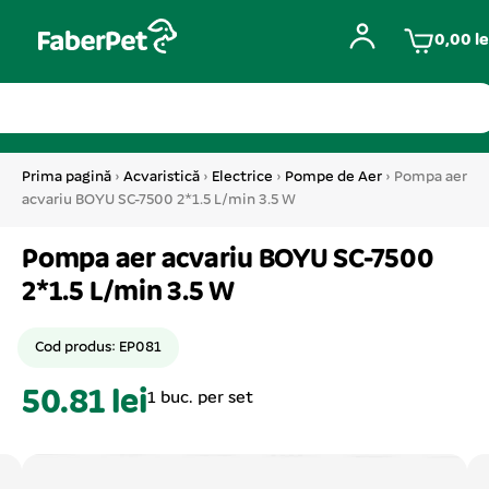
0,00
le
Prima pagină
›
Acvaristică
›
Electrice
›
Pompe de Aer
› Pompa aer
acvariu BOYU SC-7500 2*1.5 L/min 3.5 W
Pompa aer acvariu BOYU SC-7500
2*1.5 L/min 3.5 W
Cod produs: EP081
50.81 lei
1 buc. per set