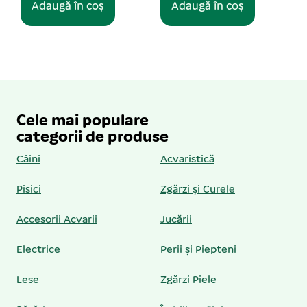
Adaugă în coș
Adaugă în coș
Cele mai populare
categorii de produse
Câini
Acvaristică
Pisici
Zgărzi și Curele
Accesorii Acvarii
Jucării
Electrice
Perii și Piepteni
Lese
Zgărzi Piele