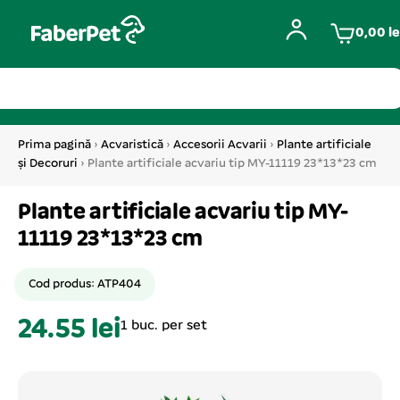
0,00
le
Prima pagină
›
Acvaristică
›
Accesorii Acvarii
›
Plante artificiale
și Decoruri
› Plante artificiale acvariu tip MY-11119 23*13*23 cm
Plante artificiale acvariu tip MY-
11119 23*13*23 cm
Cod produs: ATP404
24.55 lei
1 buc. per set