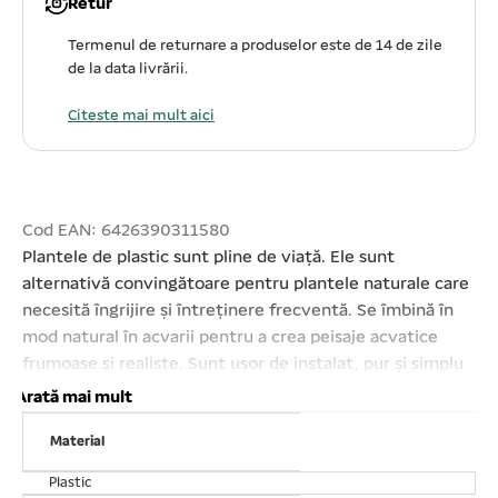
Retur
Termenul de returnare a produselor este de 14 de zile
de la data livrării.
Citeste mai mult aici
Cod EAN: 6426390311580
Plantele de plastic sunt pline de viață. Ele sunt
alternativă convingătoare pentru plantele naturale care
necesită îngrijire și întreținere frecventă. Se îmbină în
mod natural în acvarii pentru a crea peisaje acvatice
frumoase și realiste. Sunt ușor de instalat, pur și simplu
se îngroapă în baza de pietriș al acvariului. Accesorii
Arată mai mult
perfecte pentru orice tip de acvarii. Fabricate în
Material
siguranță, fără materiale plastice toxice, acestea nu
dăunează apei din acvariu. Plantele sunt ușor de spălat.
Plastic