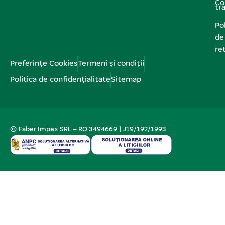
Co
tr
Pol
de
re
Preferințe Cookies
Termeni și condiții
Politica de confidențialitate
Sitemap
© Faber Impex SRL – RO 3494669 | J19/192/1993