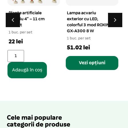
Lampa acvariu
Pompa aer acvariu
exterior cu LED,
SUNSUN CT-100
colorful 3 mod ROXIN
1.2L/min 2.8W
GX-A300 8 W
1 buc. per set
1
1 buc. per set
30.01 lei
51.02 lei
Vezi opțiuni
Adaugă în coș
Cele mai populare
categorii de produse