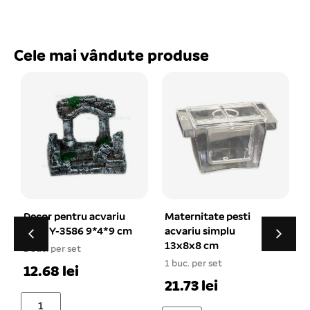
Cele mai vândute produse
Maternitate pesti
Set pungi cu inchidere
acvariu simplu
fermoar ziplock
13x8x8 cm
100×140 mm
1
1 buc. per set
1 buc. per set
21.73 lei
16.92 lei