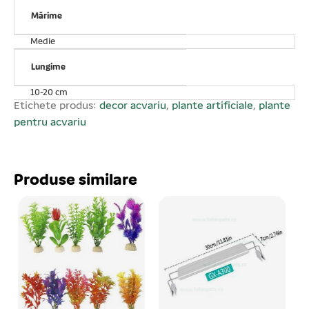
Înălțimea plantei – 23 cm. Lungimea plantei – 23 cm;
Mărime
Medie
Lungime
10-20 cm
Etichete produs:
decor acvariu
,
plante artificiale
,
plante
pentru acvariu
Produse similare