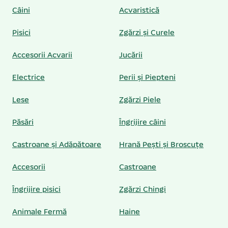
Câini
Acvaristică
Pisici
Zgărzi și Curele
Accesorii Acvarii
Jucării
Electrice
Perii și Piepteni
Lese
Zgărzi Piele
Păsări
Îngrijire câini
Castroane și Adăpătoare
Hrană Pești și Broscuțe
Accesorii
Castroane
Îngrijire pisici
Zgărzi Chingi
Animale Fermă
Haine