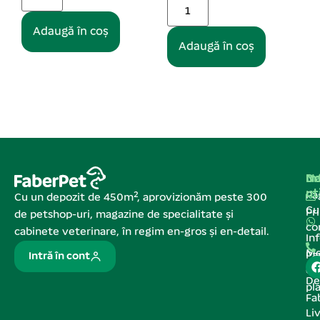
Adaugă în coș
Adaugă în coș
Na
In
De
ut
Pa
Cu un depozit de 450m², aprovizionăm peste 300
C
Pr
de petshop-uri, magazine de specialitate și
co
cabinete veterinare, în regim en-gros și en-detail.
In
Me
Pa
Intră în cont
de
De
pl
Fa
Liv