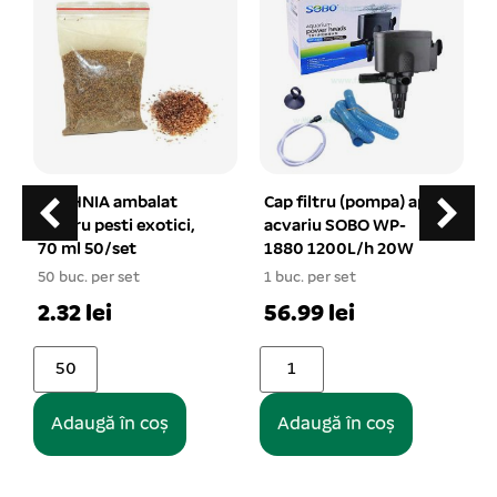
DAPHNIA ambalat
Cap filtru (pompa) apa
pentru pesti exotici,
acvariu SOBO WP-
70 ml 50/set
1880 1200L/h 20W
50 buc. per set
1 buc. per set
1
2.32 lei
56.99 lei
Adaugă în coș
Adaugă în coș