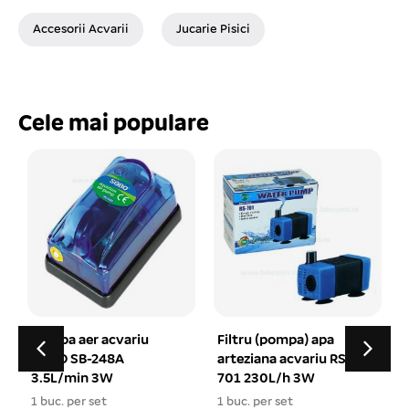
Accesorii Acvarii
Jucarie Pisici
Cele mai populare
Filtru (pompa) apa
Mei ciorchina pentru
arteziana acvariu RS-
pasari 70 gr – TROPUS
701 230L/h 3W
1 buc. per set
1 buc. per set