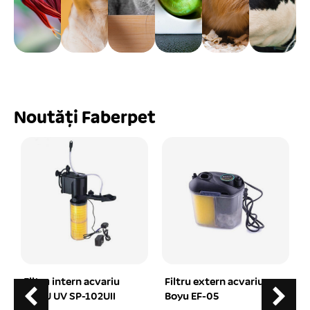
Noutăți Faberpet
Filtru intern acvariu
Filtru extern acvariu
BOYU UV SP-102UII
Boyu EF-05