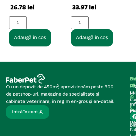
6.68 lei
33.97 lei
Adaugă în coș
Adaugă în coș
Na
In
De
ut
Pa
Cu un depozit de 450m², aprovizionăm peste 300
C
Pr
de petshop-uri, magazine de specialitate și
co
cabinete veterinare, în regim en-gros și en-detail.
In
Me
Pa
Intră în cont
de
De
pl
Fa