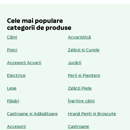
Cele mai populare
categorii de produse
Câini
Acvaristică
Pisici
Zgărzi și Curele
Accesorii Acvarii
Jucării
Electrice
Perii și Piepteni
Lese
Zgărzi Piele
Păsări
Îngrijire câini
Castroane și Adăpătoare
Hrană Pești și Broscuțe
Accesorii
Castroane