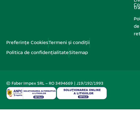
Liv
Co
tr
Pol
de
re
Preferințe Cookies
Termeni și condiții
Politica de confidențialitate
Sitemap
© Faber Impex SRL – RO 3494669 | J19/192/1993