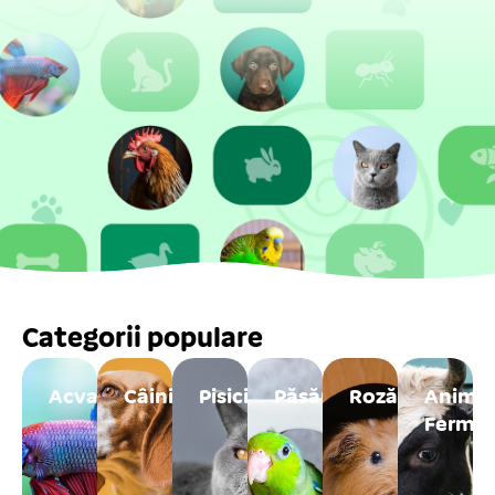
Categorii populare
Acvaristică
Câini
Pisici
Păsări
Rozătoare
Anima
Fermă