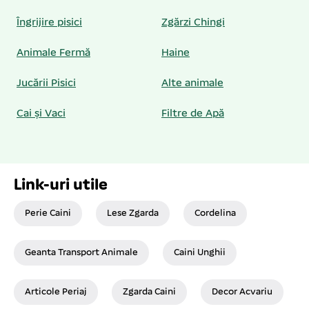
Îngrijire pisici
Zgărzi Chingi
Animale Fermă
Haine
Jucării Pisici
Alte animale
Cai și Vaci
Filtre de Apă
Link-uri utile
Perie Caini
Lese Zgarda
Cordelina
Geanta Transport Animale
Caini Unghii
Articole Periaj
Zgarda Caini
Decor Acvariu