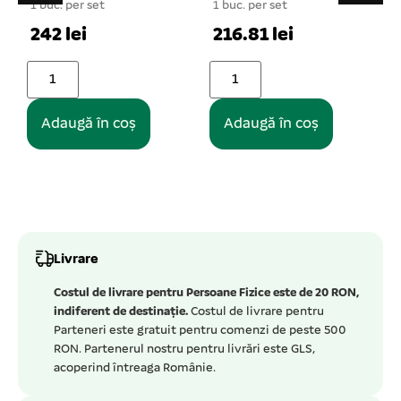
1 buc. per set
1 buc. per set
1
242 lei
216.81 lei
Adaugă în coș
Adaugă în coș
Livrare
Costul de livrare pentru Persoane Fizice este de 20 RON,
indiferent de destinație.
Costul de livrare pentru
Parteneri este gratuit pentru comenzi de peste 500
RON. Partenerul nostru pentru livrări este GLS,
acoperind întreaga Românie.