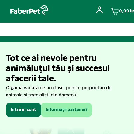
0,00
le
Tot ce ai nevoie pentru
animăluțul tău și succesul
afacerii tale.
O gamă variată de produse, pentru proprietari de
animale și specialiști din domeniu.
Intră în cont
Informații parteneri