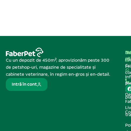
Na
In
De
ut
Pa
Cu un depozit de 450m², aprovizionăm peste 300
C
Pr
de petshop-uri, magazine de specialitate și
co
cabinete veterinare, în regim en-gros și en-detail.
In
Me
Pa
Intră în cont
de
De
pl
Fa
Liv
Co
tr
Pol