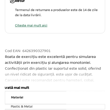
Retur
Termenul de returnare a produselor este de 14 de zile
de la data livrării.
Citeste mai mult aici
Cod EAN: 6426390327901
Roata de exercițiu este excelentă pentru simularea
activității prin exercițiu și alungarea monotoniei.
Confecționat din plastic iar suportul este solid, oferind
un nivel ridicat de siguranță. este ușor de curățat.
Caruselul este recomandat pentru hamsteri, cobai,
șoricei și alte rozătoare mici. Distracție și amuzament
Arată mai mult
asigurate. Diametru: 15 cm. Suport metalic.
Material
Plastic & Metal