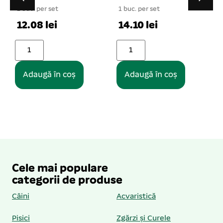
1 buc. per set
1 buc. per set
14.10 lei
16.77 lei
Adaugă în coș
Adaugă în coș
Cele mai populare
categorii de produse
Câini
Acvaristică
Pisici
Zgărzi și Curele