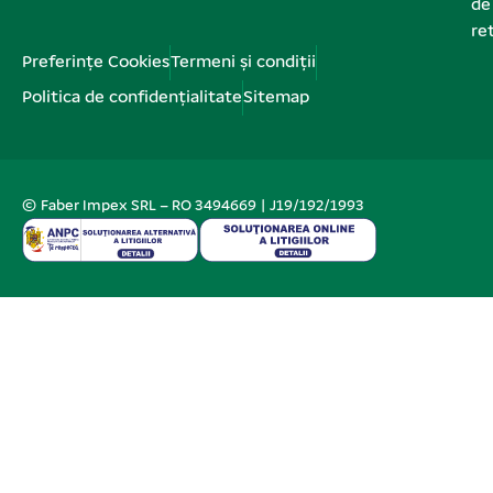
de
re
Preferințe Cookies
Termeni și condiții
Politica de confidențialitate
Sitemap
© Faber Impex SRL – RO 3494669 | J19/192/1993