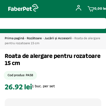
0,00
le
Prima pagină
›
Rozătoare
›
Jucării și Accesorii
› Roata de alergare
pentru rozatoare 15 cm
Roata de alergare pentru rozatoare
15 cm
Cod produs: PA58
26.92 lei
1 buc. per set