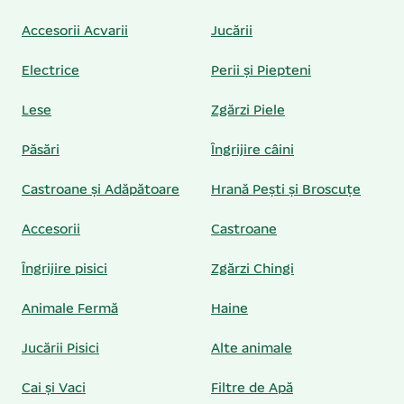
Accesorii Acvarii
Jucării
Electrice
Perii și Piepteni
Lese
Zgărzi Piele
Păsări
Îngrijire câini
Castroane și Adăpătoare
Hrană Pești și Broscuțe
Accesorii
Castroane
Îngrijire pisici
Zgărzi Chingi
Animale Fermă
Haine
Jucării Pisici
Alte animale
Cai și Vaci
Filtre de Apă