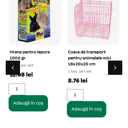
Cusca de transport
pentru animalele mici
18x20x20 cm
Roata de alergare
1 buc. per set
pentru rozatoare 14
8.76 lei
cm
1 buc. per set
16.96 lei
Adaugă în coș
Adaugă în coș