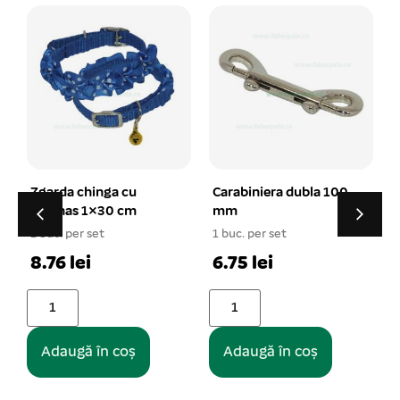
Carabiniera dubla 100
Lesa lant metalic 4
mm
mm x 120 cm
1 buc. per set
1 buc. per set
1
6.75 lei
23.38 lei
Adaugă în coș
Adaugă în coș