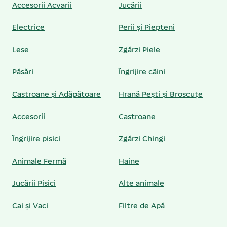
Accesorii Acvarii
Jucării
Electrice
Perii și Piepteni
Lese
Zgărzi Piele
Păsări
Îngrijire câini
Castroane și Adăpătoare
Hrană Pești și Broscuțe
Accesorii
Castroane
Îngrijire pisici
Zgărzi Chingi
Animale Fermă
Haine
Jucării Pisici
Alte animale
Cai și Vaci
Filtre de Apă