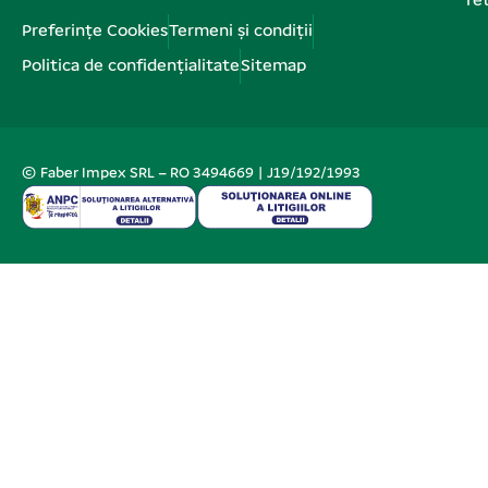
re
Preferințe Cookies
Termeni și condiții
Politica de confidențialitate
Sitemap
© Faber Impex SRL – RO 3494669 | J19/192/1993