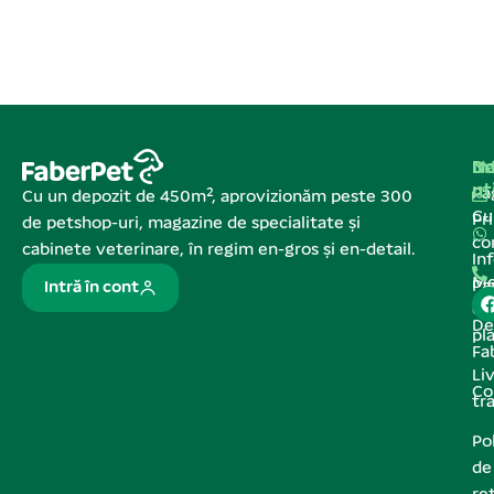
Na
In
De
ut
Pa
Cu un depozit de 450m², aprovizionăm peste 300
C
Pr
de petshop-uri, magazine de specialitate și
co
cabinete veterinare, în regim en-gros și en-detail.
In
Me
Pa
Intră în cont
de
De
pl
Fa
Liv
Co
tr
Pol
de