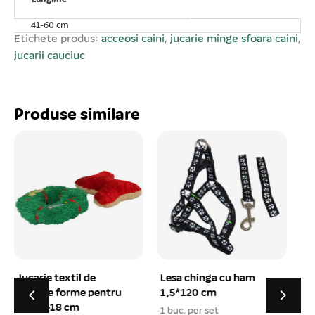
înlocuiți- l în cazul în care este deteriorat sau îi lipsesc
piese pentru a evita o eventuală rănire a animalului de
41-60 cm
companie. Se vinde ambalat câte 4 buc/set! Prețul afișat
Etichete produs:
acceosi caini
,
jucarie minge sfoara caini
,
este per buc!
jucarii cauciuc
Produse similare
Lesa chinga cu ham
Cleste unghii mic cu
1,5*120 cm
pila pentru caini si
pisici 16 cm
1 buc. per set
1