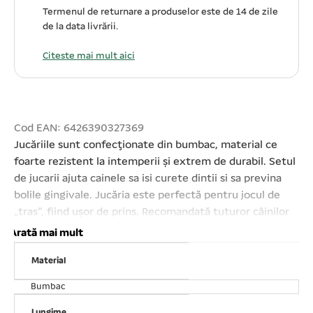
Termenul de returnare a produselor este de 14 de zile
de la data livrării.
Citeste mai mult aici
Cod EAN: 6426390327369
Jucăriile sunt confecţionate din bumbac, material ce
foarte rezistent la intemperii şi extrem de durabil. Setul
de jucarii ajuta cainele sa isi curete dintii si sa previna
bolile gingivale. Jucăria este perfectă pentru jocul de
„tras”, fiind ușor de prins. Recomandată tuturor câinilor
activi și dornici de exerciții în aer liber;Ușor de igienizat.
Arată mai mult
Setul conține 4 jucărie din sfoară împletită de diferite
Material
dimensiuni. Atenție! Ca în cazul oricărui alt produs, este
important să vă supravegheați animalul de companie în
Bumbac
timpul jocului. Verificați produsul în mod regulat și
Lungime