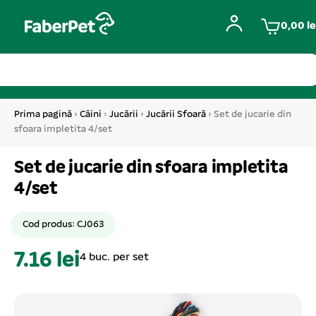
0,00
le
Prima pagină
›
Câini
›
Jucării
›
Jucării Sfoară
› Set de jucarie din
sfoara impletita 4/set
Set de jucarie din sfoara impletita
4/set
Cod produs: CJ063
7.16 lei
4 buc. per set