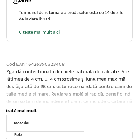
Retur
Termenul de returnare a produselor este de 14 de zile
de la data livrării.
Citeste mai mult aici
Cod EAN: 6426390323408
Zgardă confecționată din piele naturală de calitate. Are
lățimea de 4 cm, 0. 4 cm grosime și lungimea maximă
desfășurată de 95 cm. este recomandată pentru câini de
talie medie și mare. Reglare simplă și rapidă, beneficiind
de un sistem de închidere eficient ce include o cataramă
rafinată din metal cromat. Rezistentă, puternică.
Arată mai mult
Comfortabilă. Elegantă.
Material
Piele