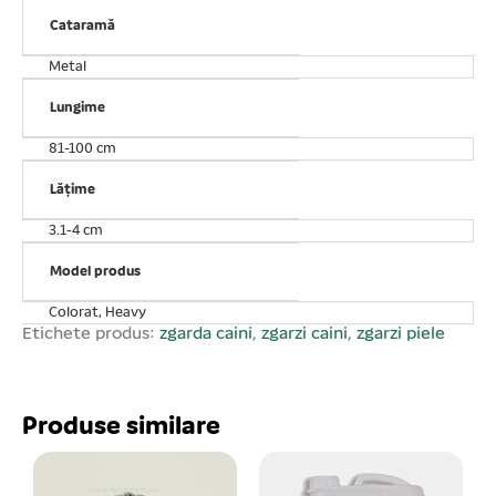
Cataramă
Metal
Lungime
81-100 cm
Lățime
3.1-4 cm
Model produs
Colorat, Heavy
Etichete produs:
zgarda caini
,
zgarzi caini
,
zgarzi piele
Produse similare