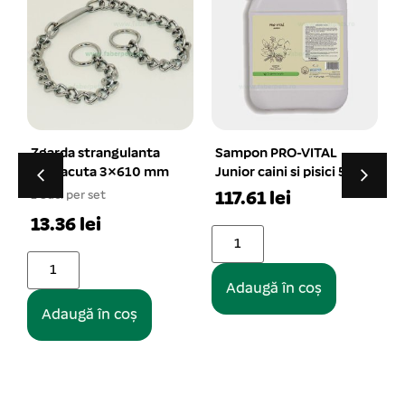
Sampon PRO-VITAL
Botnita fas in marime
Junior caini si pisici 5 L
6 – 22 cm
117.61 lei
1 buc. per set
19.65 lei
Adaugă în coș
Adaugă în coș