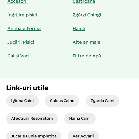
Accesorii
Castroane
Îngrijire pisici
Zgărzi Chingi
Animale Fermă
Haine
Jucării Pisici
Alte animale
Cai și Vaci
Filtre de Apă
Link-uri utile
Igiena Caini
Culcus Caine
Zgarda Caini
Afectiuni Respiratorii
Haina Caini
Jucarie Funie Impletita
Aer Acvarii