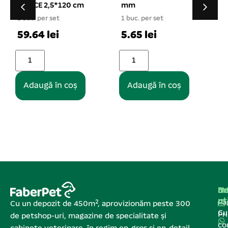
mm
maner lemn 12*8 cm
1 buc. per set
1 buc. per set
5
5.65 lei
13.91 lei
Adaugă în coș
Adaugă în coș
Na
In
De
ut
Pa
Cu un depozit de 450m², aprovizionăm peste 300
C
Pr
de petshop-uri, magazine de specialitate și
co