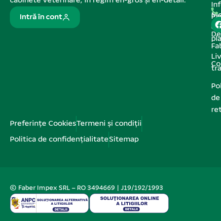
cabinete veterinare, în regim en-gros și en-detail.
In
Me
Pa
Intră în cont
de
De
pl
Fa
Liv
Co
tr
Pol
de
re
Preferințe Cookies
Termeni și condiții
Politica de confidențialitate
Sitemap
© Faber Impex SRL – RO 3494669 | J19/192/1993