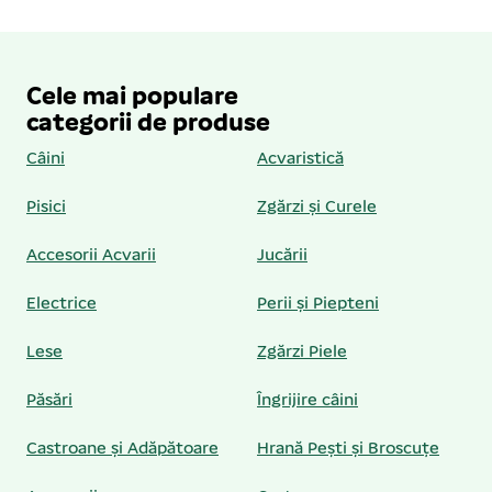
Cele mai populare
categorii de produse
Câini
Acvaristică
Pisici
Zgărzi și Curele
Accesorii Acvarii
Jucării
Electrice
Perii și Piepteni
Lese
Zgărzi Piele
Păsări
Îngrijire câini
Castroane și Adăpătoare
Hrană Pești și Broscuțe