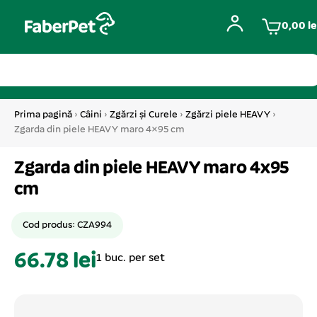
0,00
le
Prima pagină
›
Câini
›
Zgărzi și Curele
›
Zgărzi piele HEAVY
›
Zgarda din piele HEAVY maro 4×95 cm
Zgarda din piele HEAVY maro 4x95
cm
Cod produs: CZA994
66.78 lei
1 buc. per set