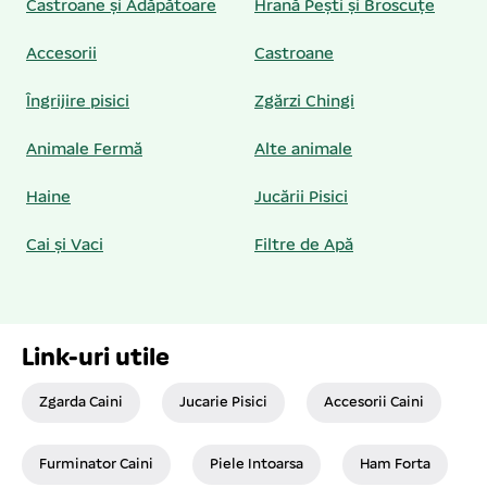
Castroane și Adăpătoare
Hrană Pești și Broscuțe
Accesorii
Castroane
Îngrijire pisici
Zgărzi Chingi
Animale Fermă
Alte animale
Haine
Jucării Pisici
Cai și Vaci
Filtre de Apă
Link-uri utile
Zgarda Caini
Jucarie Pisici
Accesorii Caini
Furminator Caini
Piele Intoarsa
Ham Forta