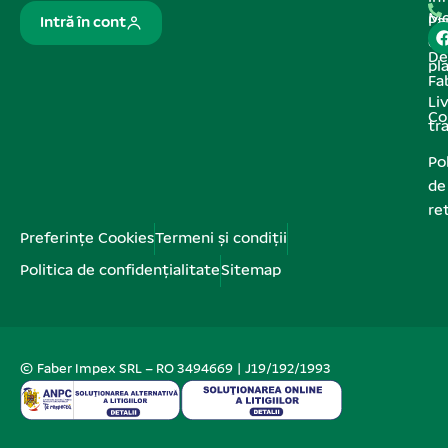
Me
Pa
Intră în cont
de
De
pl
Fa
Liv
Co
tr
Pol
de
re
Preferințe Cookies
Termeni și condiții
Politica de confidențialitate
Sitemap
© Faber Impex SRL – RO 3494669 | J19/192/1993