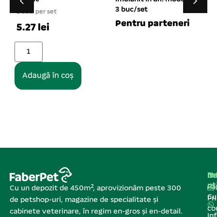
3 buc/set
1 buc. per set
1
Pentru parteneri
8.76 lei
Adaugă în coș
Na
In
De
ut
Pa
Cu un depozit de 450m², aprovizionăm peste 300
C
Pr
de petshop-uri, magazine de specialitate și
co
cabinete veterinare, în regim en-gros și en-detail.
In