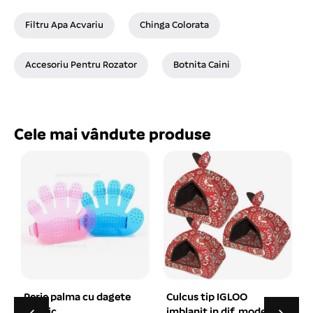
Filtru Apa Acvariu
Chinga Colorata
Accesoriu Pentru Rozator
Botnita Caini
Cele mai vândute produse
Culcus tip IGLOO
Zgarda chinga cu
imblanit in dif. modele
volanas 1×30 cm