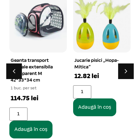
Jucarie pisici „Hopa-
Lesa chinga cu maner
Mitica”
captusit 1,5/120 cm
12.82 lei
1 buc. per set
1
12.79 lei
Adaugă în coș
Adaugă în coș