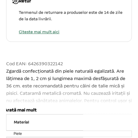
Retur
Termenul de returnare a produselor este de 14 de zile
de la data livrării.
Citeste mai mult aici
Cod EAN: 6426390322142
Zgardă confecționată din piele naturală egalizată. Are
lățimea de 1, 2 cm și lungimea maximă desfășurată de
36 cm. este recomandată pentru câini de talie mică și
pisici. Cataramă metalică cromată. Nu cauzează iritații și
nu afectează sănătatea animalelor. Pentru control ușor și
plimbat câine. Comodă. Se vinde ambalat câte 5
Arată mai mult
buc/set! Prețul afișat este per buc!
Material
Piele