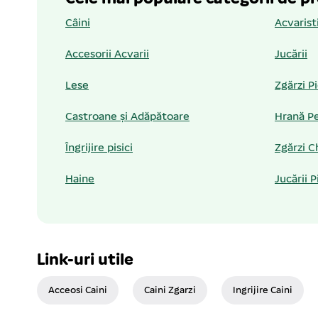
Câini
Acvarist
Accesorii Acvarii
Jucării
Lese
Zgărzi P
Castroane și Adăpătoare
Hrană Pe
Îngrijire pisici
Zgărzi C
Haine
Jucării P
Link-uri utile
Acceosi Caini
Caini Zgarzi
Ingrijire Caini