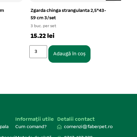
cm
Zgarda chinga strangulanta 2,5*43-
Lesa
59 cm 3/set
1 buc.
3 buc. per set
85.9
15.22 lei
Adaugă în coș
Informații utile
Detalii contact
pala
Cum comand?
comenzi@faberpet.ro