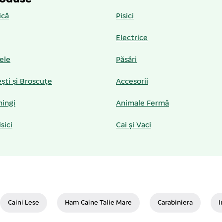
ică
Pisici
Electrice
iele
Păsări
ști și Broscuțe
Accesorii
hingi
Animale Fermă
isici
Cai și Vaci
Caini Lese
Ham Caine Talie Mare
Carabiniera
I