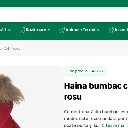
sări
Rozătoare
Animale Fermă
Insecti
L – 14# rosu
Cod produs: CA6253
Haina bumbac ca
rosu
Confecționată din bumbac. este
modei. este recomandată pentru 
poate purta și la...
Citeste mai 