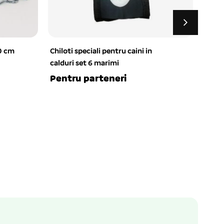
20 cm
Chiloti speciali pentru caini in
Haina
calduri set 6 marimi
16# 
1 buc.
Pentru parteneri
52.3