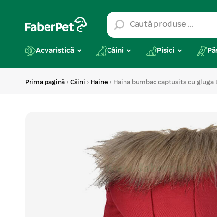
Acvaristică
Câini
Pisici
Pă
Prima pagină
›
Câini
›
Haine
› Haina bumbac captusita cu gluga 