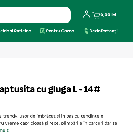
0,00
lei
cide și Raticide
Pentru Gazon
Dezinfectanți
ptusita cu gluga L - 14#
 trendy, ușor de îmbrăcat și în pas cu tendințele
vreme capricioasă și rece, plimbările în parcuri dar se
mult