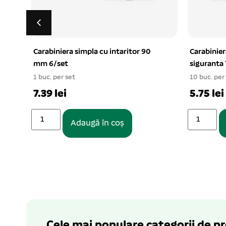
Carabiniera simpla cu intaritor 90
Carabinier
mm 6/set
sigurant
1 buc. per set
10 buc. per
7.39 lei
5.75 lei
Adaugă în coș
Cele mai populare categorii de p