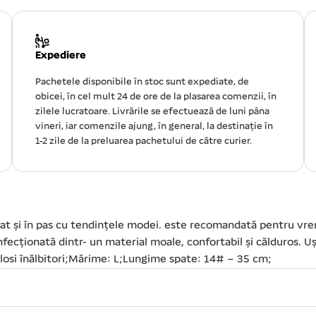
Expediere
Pachetele disponibile în stoc sunt expediate, de
obicei, în cel mult 24 de ore de la plasarea comenzii, în
zilele lucratoare. Livrările se efectuează de luni pâna
vineri, iar comenzile ajung, în general, la destinație în
1-2 zile de la preluarea pachetului de către curier.
 și în pas cu tendințele modei. este recomandată pentru vreme 
onfecționată dintr- un material moale, confortabil și călduros. U
folosi înălbitori;Mărime: L;Lungime spate: 14# – 35 cm;