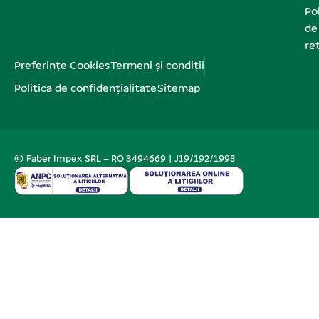
Pol
de
re
Preferințe Cookies
Termeni și condiții
Politica de confidențialitate
Sitemap
© Faber Impex SRL – RO 3494669 | J19/192/1993