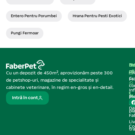
Entero Pentru Porumbei
Hrana Pentru Pesti Exotici
Pungi Fermoar
Na
In
De
ut
Pa
Cu un depozit de 450m², aprovizionăm peste 300
C
Pr
de petshop-uri, magazine de specialitate și
co
cabinete veterinare, în regim en-gros și en-detail.
In
Me
Pa
Intră în cont
de
De
pl
Fa
Liv
Co
tr