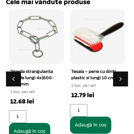
Cele mai vândute produse
Tesala – perie cu dinti
Lesa piele naturala 18
plastic si lungi 10 cm
mm/110 cm
1 buc. per set
1 buc. per set
12.79 lei
40.78 lei
Adaugă în coș
Adaugă în coș