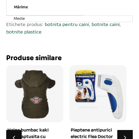
Circumferința botului sub ochi: 26- 30 cm;
Mărime
Medie
Etichete produs:
botnita pentru caini
,
botnite caini
,
botnite plastice
Produse similare
Pieptene antipurici
Pieptan metalic dinți
electric Flea Doctor
alternant 21 cm