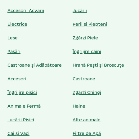
Accesorii Acvarii
Jucării
Electrice
Perii și Piepteni
Lese
Zgărzi Piele
Păsări
Îngrijire câini
Castroane și Adăpătoare
Hrană Pești și Broscuțe
Accesorii
Castroane
Îngrijire pisici
Zgărzi Chingi
Animale Fermă
Haine
Jucării Pisici
Alte animale
Cai și Vaci
Filtre de Apă