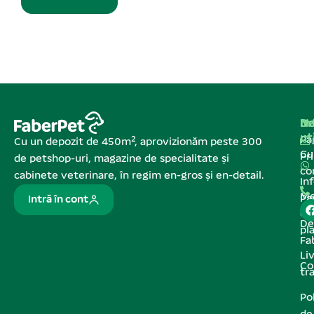
Na
In
De
ut
Pa
Cu un depozit de 450m², aprovizionăm peste 300
C
Pr
de petshop-uri, magazine de specialitate și
co
cabinete veterinare, în regim en-gros și en-detail.
In
Me
Pa
Intră în cont
de
De
pl
Fa
Liv
Co
tr
Pol