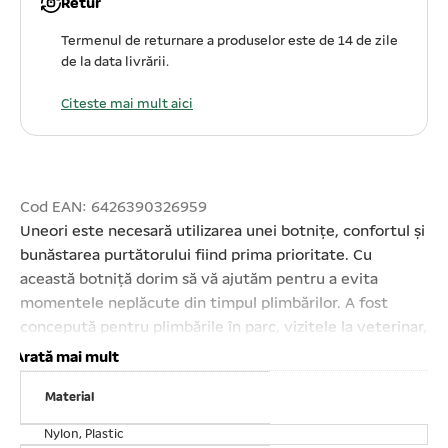
Retur
Termenul de returnare a produselor este de 14 de zile
de la data livrării.
Citeste mai mult aici
Cod EAN: 6426390326959
Uneori este necesară utilizarea unei botnițe, confortul și
bunăstarea purtătorului fiind prima prioritate. Cu
această botniță dorim să vă ajutăm pentru a evita
momentele neplăcute din timpul plimbărilor. A fost
concepută pentru plimbările în parc, vizitele la veterinar,
la cosmetică, sau pentru dresajul câinilor. Ajustabilă – se
Arată mai mult
prinde rapid și ușor cu ajutorul curelelor din nylon.
Material
Design ergonomic – este confortabilă pentru câinele
dumneavoastră. Confecționată din plastic cauciucat.
Nylon, Plastic