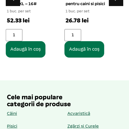
pentru caini si pisici
1 buc. per set
1
1 buc. per set
14.88 lei
26.78 lei
Adaugă în coș
Adaugă în coș
Cele mai populare
categorii de produse
Câini
Acvaristică
Pisici
Zgărzi și Curele