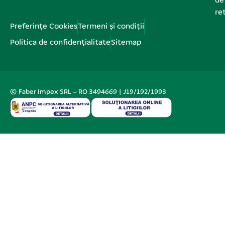
de
re
Preferințe Cookies
Termeni și condiții
Politica de confidențialitate
Sitemap
© Faber Impex SRL – RO 3494669 | J19/192/1993