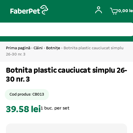
0,00
le
Prima pagină
›
Câini
›
Botnițe
› Botnita plastic cauciucat simplu
26-30 nr. 3
Botnita plastic cauciucat simplu 26-
30 nr. 3
Cod produs: CB013
39.58 lei
1 buc. per set